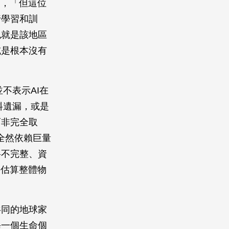
道，「但這位
行學習和訓
也就是該地區
或是根本沒有
不表示AI在
料遺漏，或是
而非完全取
）不全然依賴巨量
料不完整、資
接估算整體物
共同的地球家
每一個生命個