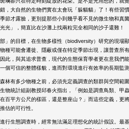
斑斕卻只在特定時刻綻放的花朵。是不是光用想的，就
錯，大自然的生物們實在太會玩「躲貓貓」了！有些習
季節才露臉，更別提那些小到幾乎看不見的微生物和真
光光」，簡直比在沙灘上找兩粒完全相同的沙子還難！
」的目標，在生物多樣性（biodiversity）研究的現
物種可能會遷徙、隱蔽或僅在特定季節出現，讓普查所
因此，與其追求普查，現代的生態保育學者更在意我們
一個可信的整體樣貌，進而對環境進行有效率的長期監
森林有多少物種之前，必須先定義調查的類群與空間範
生物統計組副教授邱春火指出，「例如是調查鳥類、甲
在百平方公尺的樣區，還是整座山？」而這些定義，更
推估的可行性。
進行生態調查時，經常無法滿足理想化的統計假設。最