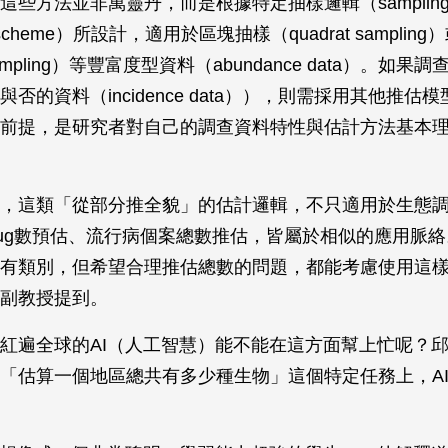
些方法並非萬靈丹，而是根據特定抽樣邏輯（sampling fr
ng scheme）所設計，適用於區塊抽樣（quadrat samplin
t sampling）等豐富度型資料（abundance data）。如果
否的資料（incidence data）），則需採用其他推估
前提，是研究者對自己的調查資料特性與估計方法基本
，這類「從部分推全貌」的估計邏輯，不只適用於生態
ug數預估、流行病個案總數推估，皆屬於相似的應用脈
有類別，但希望合理推估總數的問題，都能考慮使用這
副教授提到。
紅遍全球的AI（人工智慧）能不能在這方面幫上忙呢？
「估算一個地區總共有多少種生物」這個特定任務上，A