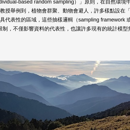
ividual-based random sampling）」原則，在自然
教授舉例到，植物會群聚、動物會避人，許多樣點設在
表性的區域，這些抽樣邏輯（sampling framework 或 s
）的限制，不僅影響資料的代表性，也讓許多現有的統計模型