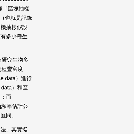
這種『區塊抽樣
a）』（也就是記錄
隨機抽樣假設
底有多少種生
去為研究生物多
行物種豐富度
e data）進行
data）和區
）；而
ng頻率估計公
賴區間。
心法」其實挺