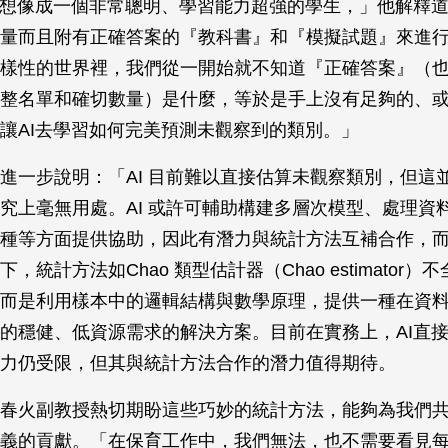
I想像成一個非常聰明、學習能力超強的學生，」他解釋
量而且附有正確答案的『教科書』和『模擬試題』來進
樣性的世界裡，我們從一開始就不知道『正確答案』（
整名單和確切數量）是什麼，等於是手上沒有足夠的、
讓AI去學習如何完美預測未觀察到的類別。」
進一步說明：「AI 目前難以直接估算未觀察類別，但這並
究上毫無用處。AI 或許可輔助構建多層次模型、處理資
種等方面提供協助，因此有潛力與統計方法互補合作，
，統計方法如Chao 類型估計器（Chao estimator
而是利用樣本中的邏輯結構與數學原理，提供一種在資
的穩健、低資源需求的解決方案。目前在實務上，AI直
力仍受限，但其與統計方法合作的潛力值得期待。
春火副教授熱切期盼這些巧妙的統計方法，能夠為我們
義的貢獻。「在保育工作中，我們無法，也不需要看見