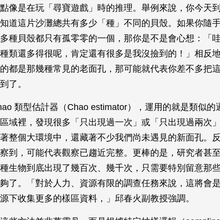
點像是在玩「尋寶遊戲」時的推理。舉例來說，你今天
知道這片沙灘總共有多少「種」不同的貝殼。如果你隨
多種貝殼都只有孤零零的一個，那你是不是會心想：「
種類還多得很呢，肯定還有很多是我沒撿到的！」相反
的都是那幾種常見的老面孔，那可能就代表你差不多把
到了。
Chao 類型估計器（Chao estimator），運用的就是類
區域裡，發現很多「只出現過一次」或「只出現過兩次
著整個大環境中，還藏著不少我們尚未遇見的新面孔。
察到，可能代表觀察已趨近完整。更棒的是，研究者甚
種生物到底出現了幾百次、幾千次，只需要特別留意那
夠了。「對於人力、資源有限的調查任務來說，這將會
源下收集更多的樣區資料，」邱春火副教授強調。