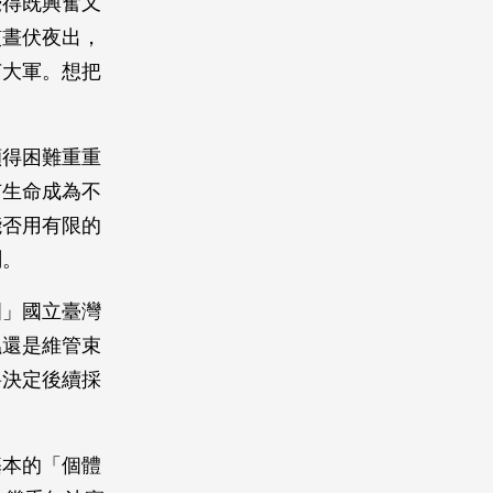
覺得既興奮又
慣晝伏夜出，
菌大軍。想把
場顯得困難重重
有生命成為不
能否用有限的
測。
圍」國立臺灣
蟲還是維管束
將決定後續採
基本的「個體