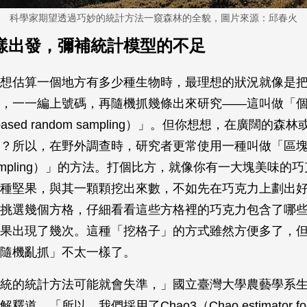
科學家期望透過巧妙的統計方法一窺森林的全貌，圖片來源：邱春火
樣出發，彌補統計模型的不足
想估算一個地方有多少種生物時，最理想的狀況就像是
，一一編上號碼，再隨機抓幾條出來研究——這叫做「
ual-based random sampling）」。但你想想，在廣闊的
？所以，在野外調查時，研究者更常使用一種叫做「區
t sampling）」的方法。打個比方，就像你有一大塊美味
種堅果，與其一顆顆挖出來數，不如先在巧克力上劃出
挑選幾個方格，仔細看看這些方格裡的巧克力包含了哪
果出現了幾次。這種「挖格子」的方式雖然方便多了，
隨機亂抓」不太一樣了。
統的統計方法可能就會失準，」國立臺灣大學農藝學系
道，「所以，我們採用了Chao3（Chao estimator for 