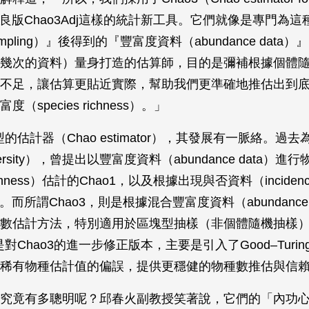
其改良版Chao3Adj這樣的統計新工具。它們就像是專門為
 sampling）』後得到的『豐富度資料（abundance dat
幾次的資料）量身打造的估算師，目的是彌補根據個體
不足，讓估算更貼近實際，幫助我們更準確地推估出到
（species richness）。」
型的估計器（Chao estimator），其發展有一脈絡。過
versity），曾提出以豐富度資料（abundance data）進
 richness）估計的Chao1，以及根據出現與否資料（incidenc
2。而所謂Chao3，則是根據混合豐富度資料（abundance 
數估計方法，特別適用於區塊型抽樣（非個體隨機抽樣
j則是對Chao3的進一步修正版本，主要是引入了Good–Turi
稀有物種估計值的偏誤，提供更穩健的物種數推估與信
究竟有多聰明呢？邱春火副教授笑著說，它們的「內功