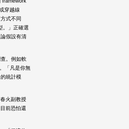
amework
g）或穿越線
調查方式不同
模型。」正確選
理論假設有清
調查。例如軟
絡。「凡是你無
樣的統計模
邱春火副教授
I目前恐怕還