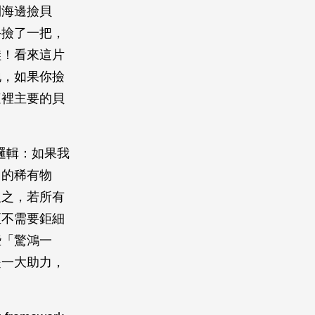
到海邊撿貝
手撿了一把，
哇！看來這片
地，如果你撿
這裡主要的貝
似的邏輯：如果我
」的稀有物
反之，若所有
至不需要鉅細
些「驚鴻一
是一大助力，