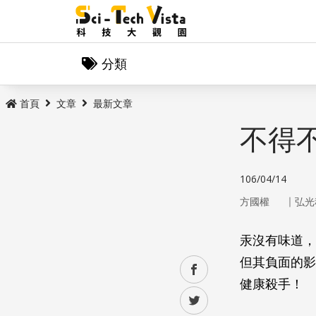
分類
首頁
文章
最新文章
不得
106/04/14
｜
方國權
弘光
汞沒有味道，
但其負面的影
facebook
健康殺手！
twitter