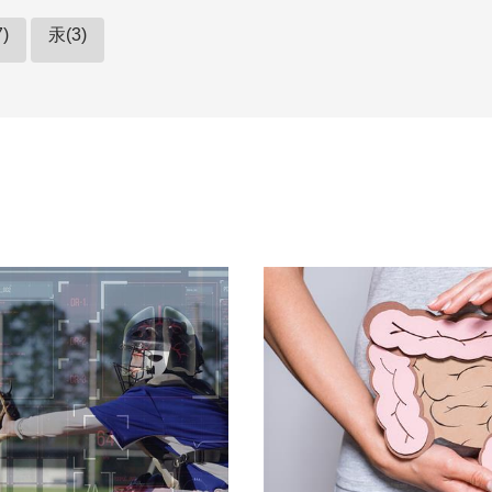
)
汞(3)