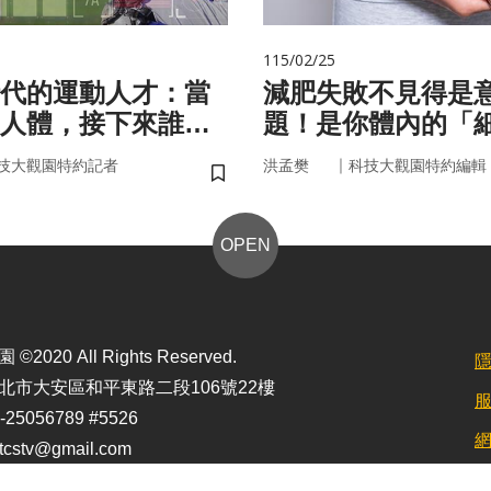
115/02/25
代的運動人才：當
減肥失敗不見得是
人體，接下來誰來
題！是你體內的「
家」在幫你囤油
｜
技大觀園特約記者
洪孟樊
科技大觀園特約編輯
儲存書籤
OPEN
2020 All Rights Reserved.
北市大安區和平東路二段106號22樓
25056789 #5526
stv@gmail.com