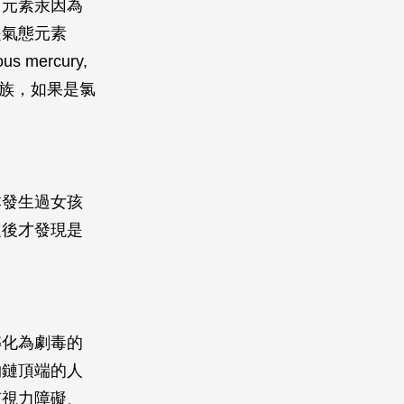
中元素汞因為
是氣態元素
mercury,
素族，如果是氯
本發生過女孩
之後才發現是
轉化為劇毒的
物鏈頂端的人
有視力障礙、