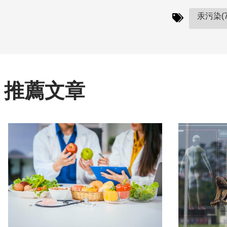
汞污染(7
推薦文章