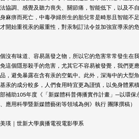
法協調、感覺及聽力喪失、關節痛，智能低下，以及不
身麻痹而死亡，中毒孕婦所生的胎兒常是畸形且智能不
才開始重視汞的嚴重性，對汞制訂法令並加強宣導汞的
個沒有味道、容易蒸發之物，所以它的危害常常發生在
免這個隱形殺手的危害，尤其它不容易被發覺，我們更
品，避免暴露在含有汞的空氣中。此外，深海中的大型
基汞的成分較多，人們食用時宜更為謹慎，以免身體累
部補助105年度《「新媒體科普傳播實作計畫」─以環保
、應用科學暨新媒體藝術等領域為例》執行 團隊撰稿）
美瑛｜世新大學廣播電視電影學系