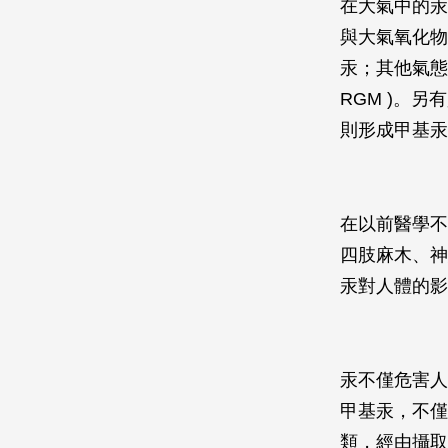
在大氣中的汞
與大氣氧化物
汞；其他氣態二價
RGM )。
則形成甲基汞
在以前醫學不
四肢麻木、神
汞對人體的影
汞不僅危害人
甲基汞，不僅
類，經由攝取