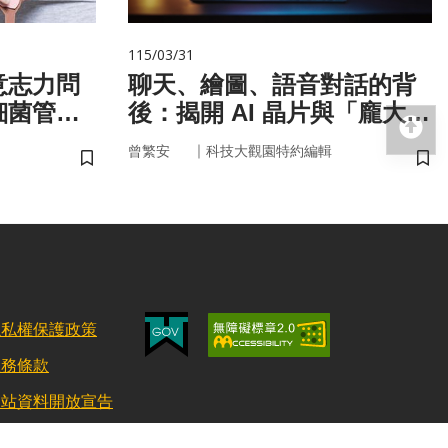
115/03/31
意志力問
聊天、繪圖、語音對話的背
細菌管
後：揭開 AI 晶片與「龐大算
回
力」的真面目
｜
曾繁安
科技大觀園特約編輯
儲存書籤
儲
隱私權保護政策
服務條款
網站資料開放宣告