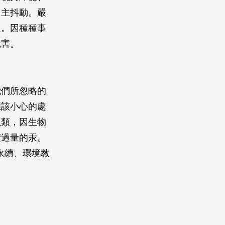
自主抖動。嚴
足。因種種事
危害。
我們所忽略的
應該小心的處
魚類，因生物
積過量的汞。
永續、環境教