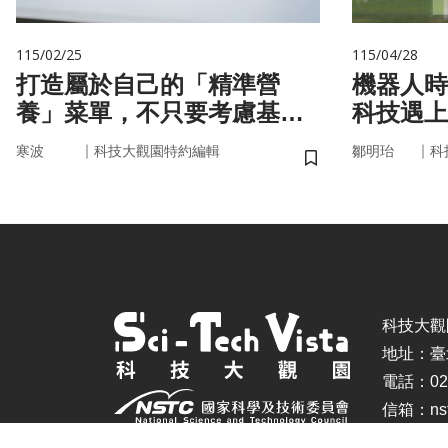
115/02/25
115/04/28
打造屬於自己的「精準營
機器人時
養」菜單，不只要考慮基
科技遇上
因，關鍵更在腸道微生物
接手？
｜
｜
寒波
科技大觀園特約編輯
鄒明珆
科
儲存書籤
科技大觀園 ©
地址：臺
電話：02-
信箱：nstc