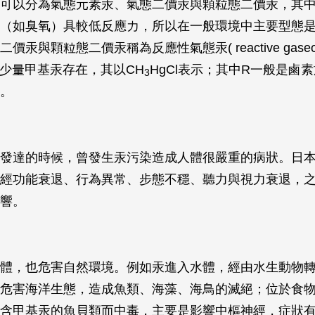
可以分為氣態元素汞、氣態二價汞與顆粒態二價汞，其
（如臭氧）具較低反應力，所以在一般環境中主要型態
汞與顆粒態二價汞稱為反應性氣態汞( reactive gaseous 
另有少量甲基汞存在，其以CH
HgCl表示；其中R一般是鹵
3
。
發達的時候，曾發生汞污染造成人體很嚴重的病狀。日
經功能衰退、行為異常、步態不穩、聽力與視力衰退，
響。
體，也危害自然環境。例如汞進入水體，經由水生動物
危害海洋生態，造成魚類、海藻、海鳥的滅絕；位於食
含甲基汞的魚貝類而中毒，主要是影響中樞神經，症狀