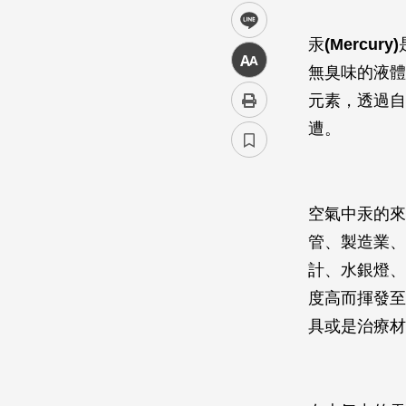
line
汞
(Mercury)
中
無臭味的液體
元素，透過自
遭。
空氣中汞的來
管、製造業、
計、水銀燈、
度高而揮發至
具或是治療材