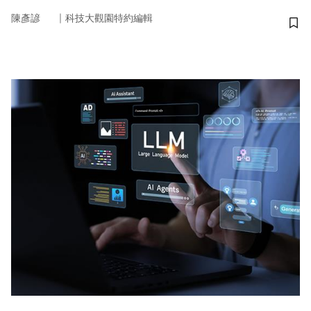
｜
陳彥諺
科技大觀園特約編輯
儲