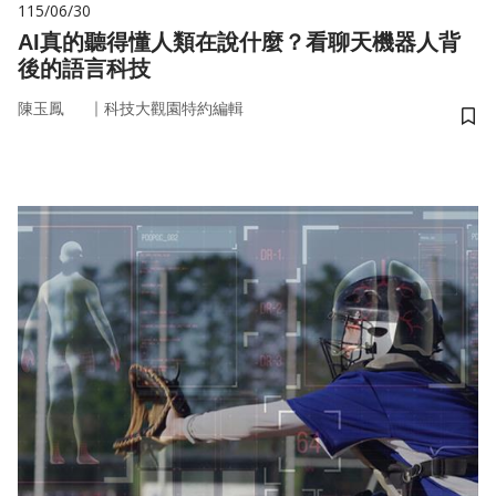
115/06/30
AI真的聽得懂人類在說什麼？看聊天機器人背
後的語言科技
｜
陳玉鳳
科技大觀園特約編輯
儲