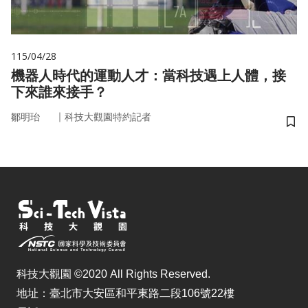
115/04/28
機器人時代的運動人才：當科技遇上人體，接
下來誰來接手？
｜
鄒明珆
科技大觀園特約記者
儲
科技大觀園 ©2020 All Rights Reserved.
地址：臺北市大安區和平東路二段106號22樓