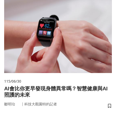
115/06/30
AI會比你更早發現身體異常嗎？智慧健康與AI
照護的未來
｜
鄒明珆
科技大觀園特約記者
儲