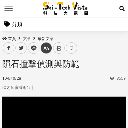
Menu
展
分類
首頁
文章
最新文章
facebook
twitter
line
中
隕石撞擊偵測與防範
瀏覽
104/10/28
8559
｜
IC之音廣播電台