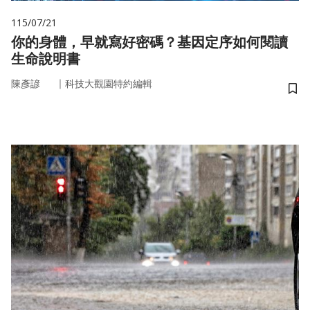
115/07/21
你的身體，早就寫好密碼？基因定序如何閱讀
生命說明書
｜
陳彥諺
科技大觀園特約編輯
儲