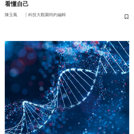
看懂自己
｜
陳玉鳳
科技大觀園特約編輯
儲