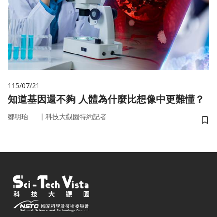
115/07/21
知道基因還不夠 人體為什麼比想像中更難懂？
｜
鄒明珆
科技大觀園特約記者
儲