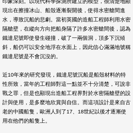
印象深刻。以現代科學探測所建立的模型，很清楚地顯
現出在擦撞冰山、船殼逐漸裂開後，使得水密艙間進
水，導致沉船的悲劇。當初英國的造船工程師利用水密
隔艙壁，在縱向方向把船身隔了許多水密艙間後，認為
鐵達尼號即使發生碰撞，破了一兩個洞，頂多下沉傾
斜，船仍可以安全地浮在水面上，因此信心滿滿地號稱
鐵達尼號是不會沉沒的。
近10年來的研究發現，鐵達尼號沉船是船殼材料的特
性所致，當年的工程師對這一點並不十分清楚，可說非
戰之罪，但是也顯現出造船工程界對於水密隔艙壁的設
計與使用，是多麼地欣賞與自信。而這項設計是來自古
老的中國船隻，歐洲人到了17、18世紀以後才逐漸使
用在他們的船隻上。