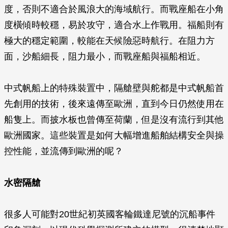
度，否則不適合於風浪大的海域航行。而戰座船在小角
度橫傾時較穩，易於攻守，適合水上作戰用。福船則有
極大的穩定範圍，較能在天候險惡時航行。在阻力方
面，沙船細長，阻力最小，而戰座船與福船相近。
中式帆船上的特殊裝置中，隔艙壁與舵都是中式帆船首
先創用的技術，後來遠傳至歐洲，直到今日仍然使用在
船隻上。而披水板也曾傳至荷蘭，但是沒有流行到其他
歐洲國家。這些裝置是如何大幅增進船舶結構安全與操
控性能，並流傳到歐洲的呢？
水密隔艙
很多人可能對20世紀初英國客輪鐵達尼號的沉船事件