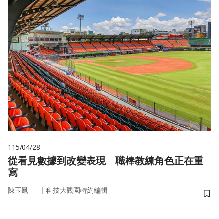
115/04/28
從看見數據到改變表現 職棒教練角色正在重
寫
｜
陳玉鳳
科技大觀園特約編輯
儲