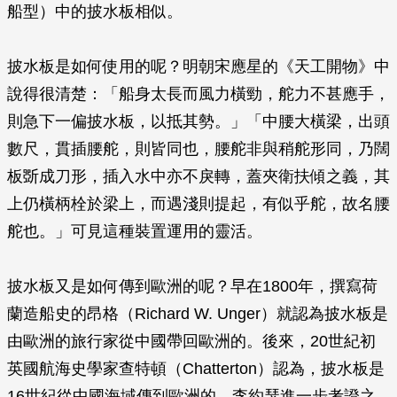
船型）中的披水板相似。
披水板是如何使用的呢？明朝宋應星的《天工開物》中
說得很清楚：「船身太長而風力橫勁，舵力不甚應手，
則急下一偏披水板，以抵其勢。」「中腰大橫梁，出頭
數尺，貫插腰舵，則皆同也，腰舵非與稍舵形同，乃闊
板斲成刀形，插入水中亦不戾轉，蓋夾衛扶傾之義，其
上仍橫柄栓於梁上，而遇淺則提起，有似乎舵，故名腰
舵也。」可見這種裝置運用的靈活。
披水板又是如何傳到歐洲的呢？早在1800年，撰寫荷
蘭造船史的昂格（Richard W. Unger）就認為披水板是
由歐洲的旅行家從中國帶回歐洲的。後來，20世紀初
英國航海史學家查特頓（Chatterton）認為，披水板是
16世紀從中國海域傳到歐洲的。李約瑟進一步考證之