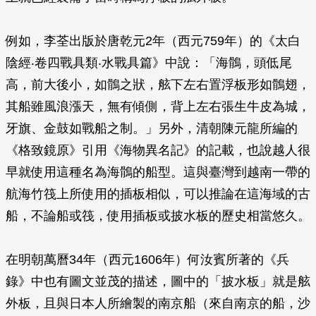
例如，李荃出版於唐乾元2年（西元759年）的《太白
陰經‧卷四戰具類‧水戰具篇》中說：「海鶻，頭低尾
高，前大後小，如鶻之狀，舷下左右置浮板形如鶻翅，
其船雖風浪漲天，無有傾側，背上左右張生牛皮為城，
牙旗、金鼓如戰船之制。」另外，清朝陳元龍所編的
《格致鏡原》引用《海物異名記》的記載，也說越人很
早就使用這種名為海鶻的船型。這與臺灣到越南一帶的
航海竹筏上所使用的插板相似，可以推論在這海域的古
船，不論船或筏，使用插板或披水板的歷史相當悠久。
在明朝萬曆34年（西元1606年）何汝賓所著的《兵
錄》中也有圖文並茂的描述，圖中的「披水板」就是舷
外板，且與日本人所繪製的南京船（來自南京的船，沙