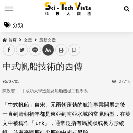
Menu
展
分類
首頁
文章
最新文章
facebook
twitter
line
中
中式帆船技術的西傳
瀏覽次
96/07/05
27716
｜
陳政宏
成功大學造船及船舶機械工程學系
「中式帆船」自宋、元兩朝蓬勃的航海事業開展之後，
一直到清朝初年都是東亞到南亞水域的常見船型，在英
文中被稱作「junk」，通常泛指有蝠翼狀或長方形縱
帆，並有平圓底或尖底的中國式船舶。