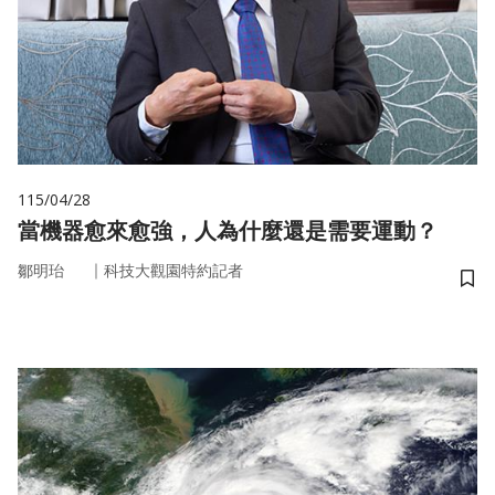
115/04/28
當機器愈來愈強，人為什麼還是需要運動？
｜
鄒明珆
科技大觀園特約記者
儲