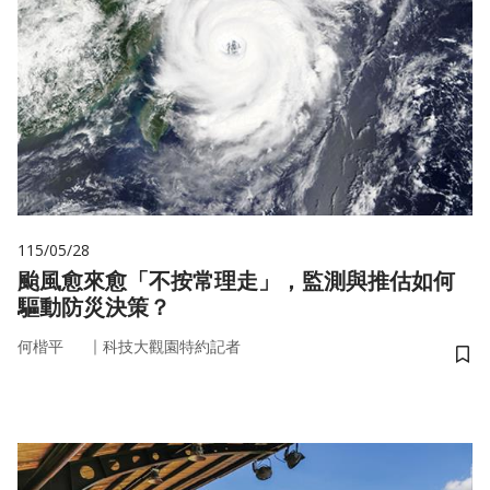
115/05/28
颱風愈來愈「不按常理走」，監測與推估如何
驅動防災決策？
｜
何楷平
科技大觀園特約記者
儲