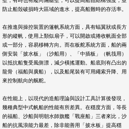
壁，有時也有縱向隔艙壁，可以提高船體結構強度，並
防止船殼破損時大區域的進水，提高船難時的存活率。
在推進與操控裝置的篷帆系統方面，具有蝠翼狀或長方
形的縱帆，使用上類似扇子，可以開啟或捲收帆面全部
或一部分，容易移轉方向。而在板舵系統方面，船的兩
側安裝「披水板」（沙船用）、「中插板」（帆筏用）
以抵抗船隻受風側漂，減少橫搖運動。船底則有凸出的
龍骨（福船與廣船），以及船尾裝有可用繩索升降、用
來控制航向的艉舵。
在性能上，以現代的造船理論與設計工具計算後發現，
幾種典型中式帆船的性能有所差異。在穩度方面，等長
的福船、沙船與明朝水師旗艦「戰座船」三者來比，沙
船的抗風浪能力最差，除非能善用「披水板」提高穩