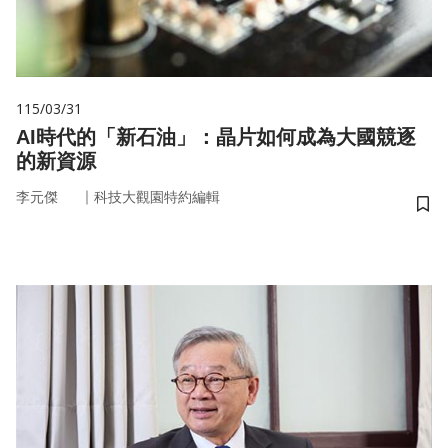
115/03/31
AI時代的「新石油」：晶片如何成為大國競逐
的新資源
｜
李元傑
科技大觀園特約編輯
儲