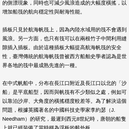
的側漂現象，同時也可減少風浪造成的大幅度橫搖，以
增加船筏的航向穩定性與耐海性能。
插板只見於航海帆筏上，因為內陸水域用的筏不會遇到
風浪。另一方面，也只有筏可以在兩根竹子中間利用縫
隙插入插板。由於這種插板大幅提高航海帆筏的安全
性，臺灣傳統的航海帆筏曾被西方船舶史學者認為是世
界各地的筏中最成熟先進的一種。
在中式帆船中，分布在長江口附近及長江口以北的「沙
船」是平底船型，因而與帆筏有不少類似之處，例如可
以靠泊沙岸、大角度的橫搖穩度較差等。為了解決這個
問題，根據英國著名的中國科技史學家李約瑟（J.
Needham）的研究，最遲到西元8世紀時，唐朝的船隻
上就已經裝備了當時稱為浮板的舷外板。