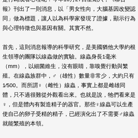
報》刊出了一則消息，以「男女性向，大腦基因改變認
同」做為標題，讓人以為科學家發現了證據，顯示行為
與心理特徵也與基因有關。其實不然。
首先，這則消息報導的科學研究，是美國猶他大學約根
生領導的團隊以線蟲做的實驗。線蟲身長1毫米
（mm），以細菌維生，沒有眼睛，靠嗅覺行動與繁
殖。在線蟲族群中，♂（雄性）數量非常少，大約只有
1∕500。而所謂♀（雌性）線蟲，事實上都是雌雄同
體，只不過很難從外觀看出來。也就是說，牠們看來是
♀，但是體內有製造精子的器官。那些♀線蟲可以生產
使自己的卵子受精的精子，已經演化出了不需要♂線蟲
就能繁殖的本領。