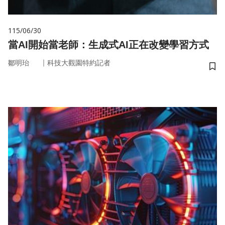
115/06/30
當AI開始當老師：生成式AI正在改變學習方式
｜
鄒明珆
科技大觀園特約記者
儲