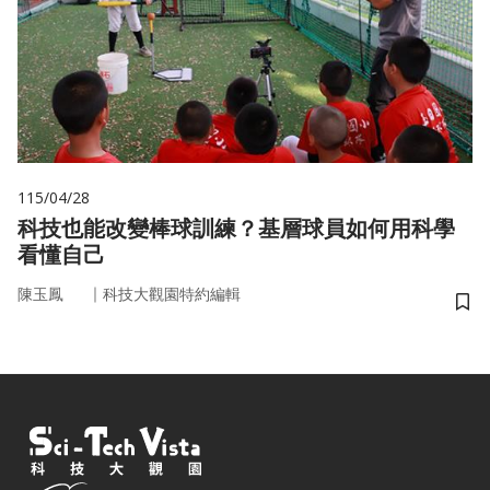
115/04/28
科技也能改變棒球訓練？基層球員如何用科學
看懂自己
｜
陳玉鳳
科技大觀園特約編輯
儲