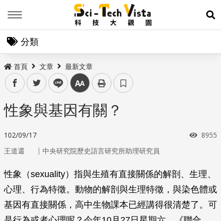
Menu
展
分類
首頁
文章
最新文章
facebook
twitter
line
中
性象與基因有關？
瀏覽
102/09/17
8955
｜
王道還
中央研究院歷史語言研究所助理研究員
性象（sexuality）指與生殖有直接關係的解剖、生理、
心理、行為特徵。動物的解剖與生理特徵，與染色體或
基因有直接關係，高中生物課本已經講得很清楚了。可
是行為或者心理呢？今年10月27日星期六，《聯合