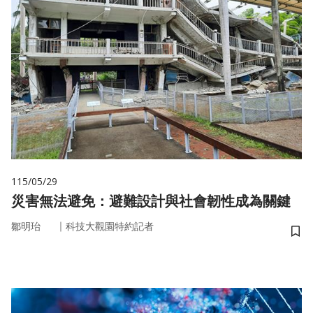
115/05/29
災害無法避免：避難設計與社會韌性成為關鍵
｜
鄒明珆
科技大觀園特約記者
儲