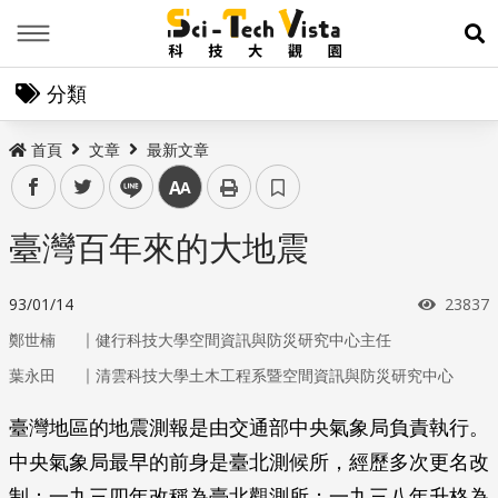
Menu
展
分類
首頁
文章
最新文章
facebook
twitter
line
中
臺灣百年來的大地震
瀏覽次
93/01/14
23837
｜
鄭世楠
健行科技大學空間資訊與防災研究中心主任
｜
葉永田
清雲科技大學土木工程系暨空間資訊與防災研究中心
臺灣地區的地震測報是由交通部中央氣象局負責執行。
中央氣象局最早的前身是臺北測候所，經歷多次更名改
制：一九三四年改稱為臺北觀測所；一九三八年升格為