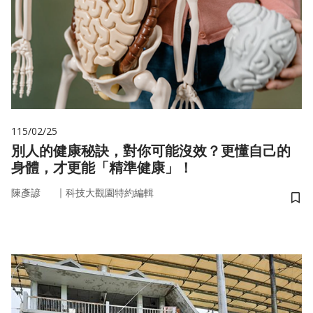
115/02/25
別人的健康秘訣，對你可能沒效？更懂自己的
身體，才更能「精準健康」！
｜
陳彥諺
科技大觀園特約編輯
儲