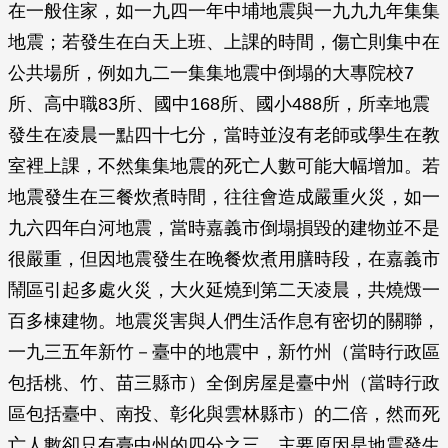
在一般住家，如一九四一年中埔地震與一九九九年集集
地震；若發生在白天上班、上課的時間，傷亡則集中在
公共場所，例如九二一集集地震中倒塌的大專院校7
所、高中職83所、國中168所、國小488所，所幸地震
發生在凌晨一點四十七分，當時並沒有老師或學生在教
室裡上課，不然集集地震的死亡人數可能大幅增加。若
地震發生在三餐炊煮時間，往往會造成嚴重火災，如一
九六四年白河地震，當時嘉義市倒塌損毀的建物並不是
很嚴重，但因地震發生在晚餐炊煮用膳時段，在嘉義市
鬧區引起多處火災，大火延燒到第二天凌晨，共燒燬一
百多棟建物。地震災害與人們生活作息有密切的關聯，
一九三五年新竹－臺中的地震中，新竹州（當時行政區
包括桃、竹、苗三縣市）全倒房屋是臺中州（當時行政
區包括臺中、南投、彰化與雲林縣市）的二倍，然而死
亡人數卻只有臺中州的四分之三，主要原因是地震發生