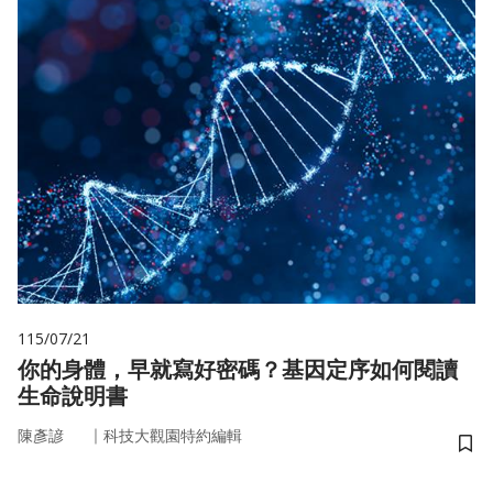
115/07/21
你的身體，早就寫好密碼？基因定序如何閱讀
生命說明書
｜
陳彥諺
科技大觀園特約編輯
儲