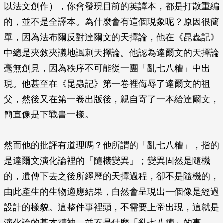
以法文創作），你會發現目前的英譯本，都是打散重編
的，並不是全譯本。為什麼會有這個現象呢？原因很簡
單，因為法布爾反對達爾文的天擇論，他在《昆蟲記》
中總是夾敘夾議地諷刺天擇論。他認為達爾文的天擇論
毫無創見，因為秩序不可能從一團「亂七八糟」中出
現。他甚至在《昆蟲記》第一卷裡侮辱了達爾文的祖
父，然後又在第一卷出版後，親自寄了一本給達爾文，
簡直像是下戰書一樣。
然而他的批評有道理嗎？他所謂的「亂七八糟」，指的
是達爾文演化論裡的「隨機變異」；變異固然是隨機
的，遺傳下去之後所經歷的天擇過程，卻不是隨機的，
由此產生的生物適應結果，自然會呈現出一個像是經過
設計的樣貌。這整件事裡頭，不需要上帝出現，這就是
演化論的基本精神，並不是什麼「亂七八糟」的事。