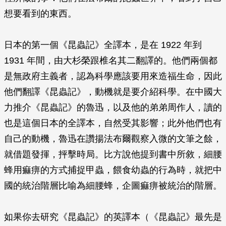
想要看到的東西。
日本的第一個《昆蟲記》全譯本，是在 1922 年到
1931 年間，由大杉榮跟椎名其二翻譯的。他們兩個都
是無政府主義者，認為科學應該要用來造福生命，因此
他們翻譯《昆蟲記》，動機就是要介紹科學。在中國大
力推介《昆蟲記》的魯迅，以及他的弟弟周作人，讀的
也是這個日本的全譯本，自然受其影響；此外他們也有
自己的動機，魯迅在讚揚法布爾觀察入微的文筆之餘，
就借題發揮，抨擊時局。比方說他提到書中所敘，細腰
蜂用痲痹的方式捕捉甲蟲，餵食幼蟲的行為時，就把中
國的統治階層比喻為細腰蜂，企圖痲痹被統治的階層。
如果你去研究《昆蟲記》的英譯本（《昆蟲記》最先是