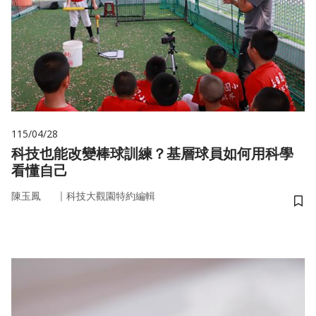
115/04/28
科技也能改變棒球訓練？基層球員如何用科學
看懂自己
｜
陳玉鳳
科技大觀園特約編輯
儲