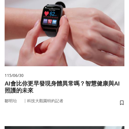
115/06/30
AI會比你更早發現身體異常嗎？智慧健康與AI
照護的未來
｜
鄒明珆
科技大觀園特約記者
儲