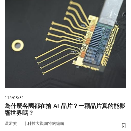
115/03/31
為什麼各國都在搶 AI 晶片？一顆晶片真的能影
響世界嗎？
｜
洪孟樊
科技大觀園特約編輯
儲