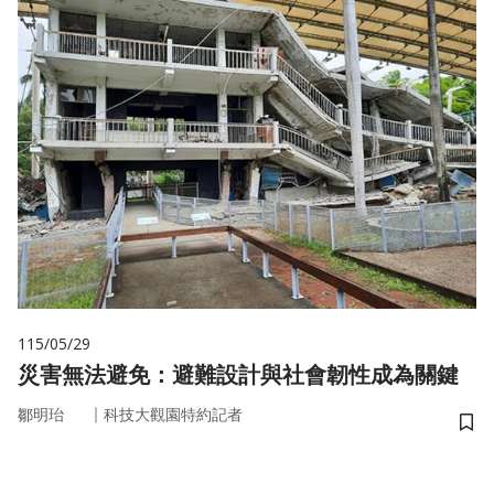
115/05/29
災害無法避免：避難設計與社會韌性成為關鍵
｜
鄒明珆
科技大觀園特約記者
儲