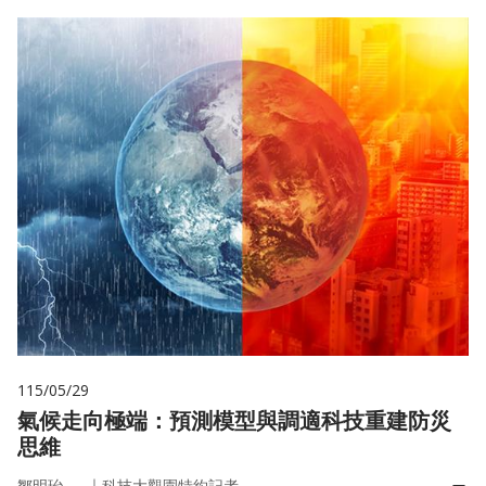
115/05/29
氣候走向極端：預測模型與調適科技重建防災
思維
｜
鄒明珆
科技大觀園特約記者