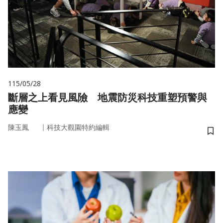
115/05/28
斷層之上看見風險 地震防災科技重塑預警與
應變
｜
陳玉鳳
科技大觀園特約編輯
儲