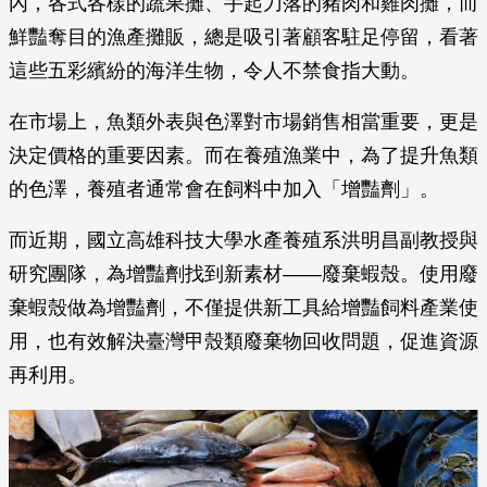
內，各式各樣的蔬果攤、手起刀落的豬肉和雞肉攤，而
鮮豔奪目的漁產攤販，總是吸引著顧客駐足停留，看著
這些五彩繽紛的海洋生物，令人不禁食指大動。
在市場上，魚類外表與色澤對市場銷售相當重要，更是
決定價格的重要因素。而在養殖漁業中，為了提升魚類
的色澤，養殖者通常會在飼料中加入「增豔劑」。
而近期，國立高雄科技大學水產養殖系洪明昌副教授與
研究團隊，為增豔劑找到新素材——廢棄蝦殼。使用廢
棄蝦殼做為增豔劑，不僅提供新工具給增豔飼料產業使
用，也有效解決臺灣甲殼類廢棄物回收問題，促進資源
再利用。