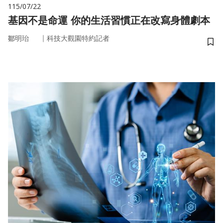
115/07/22
基因不是命運 你的生活習慣正在改寫身體劇本
｜
鄒明珆
科技大觀園特約記者
儲