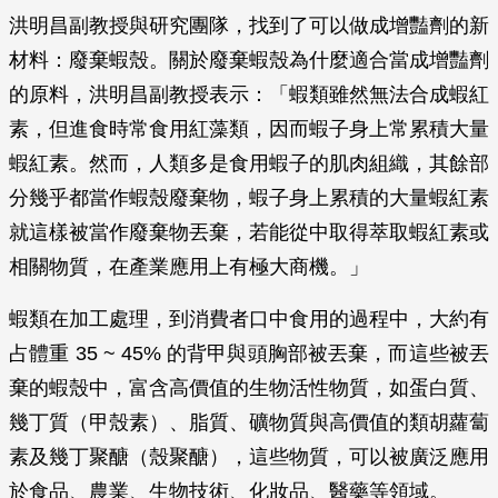
洪明昌副教授與研究團隊，找到了可以做成增豔劑的新
材料：廢棄蝦殼。關於廢棄蝦殼為什麼適合當成增豔劑
的原料，洪明昌副教授表示：「蝦類雖然無法合成蝦紅
素，但進食時常食用紅藻類，因而蝦子身上常累積大量
蝦紅素。然而，人類多是食用蝦子的肌肉組織，其餘部
分幾乎都當作蝦殼廢棄物，蝦子身上累積的大量蝦紅素
就這樣被當作廢棄物丟棄，若能從中取得萃取蝦紅素或
相關物質，在產業應用上有極大商機。」
蝦類在加工處理，到消費者口中食用的過程中，大約有
占體重 35 ~ 45% 的背甲與頭胸部被丟棄，而這些被丟
棄的蝦殼中，富含高價值的生物活性物質，如蛋白質、
幾丁質（甲殼素）、脂質、礦物質與高價值的類胡蘿蔔
素及幾丁聚醣（殼聚醣），這些物質，可以被廣泛應用
於食品、農業、生物技術、化妝品、醫藥等領域。