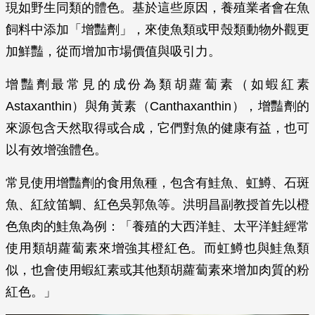
現如野生同類的體色。基於這些原因，養殖業者會在魚
飼料中添加「增豔劑」，來使魚類或甲殼類動物外觀更
加鮮豔，從而增加市場價值與吸引力。
增豔劑最常見的成份為類胡蘿蔔素（如蝦紅素
Astaxanthin）與角黃素（Canthaxanthin），增豔劑的
來源包含天然取得或合成，它們對魚的健康有益，也可
以有效增強體色。
常見使用增豔劑的食用魚種，包含有鮭魚、虹鱒、石斑
魚、紅紋笛鯛、紅色吳郭魚等。洪明昌副教授首先以橙
色魚肉的鮭魚為例：「養殖的大西洋鮭、太平洋鮭經常
使用類胡蘿蔔素來增強其橙紅色。而虹鱒也與鮭魚類
似，也會使用蝦紅素或其他類胡蘿蔔素來增加肉質的粉
紅色。」