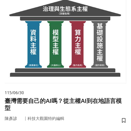
115/06/30
臺灣需要自己的AI嗎？從主權AI到在地語言模
型
｜
陳彥諺
科技大觀園特約編輯
儲