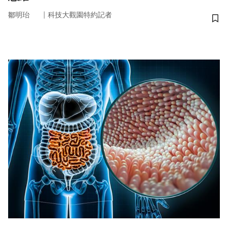
｜
鄒明珆
科技大觀園特約記者
儲