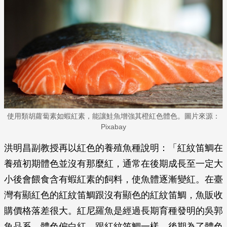
使用類胡蘿蔔素如蝦紅素，能讓鮭魚增強其橙紅色體色。圖片來源：
Pixabay
洪明昌副教授再以紅色的養殖魚種說明：「紅紋笛鯛在
養殖初期體色並沒有那麼紅，通常在後期成長至一定大
小後會餵食含有蝦紅素的飼料，使魚體逐漸變紅。在臺
灣有顯紅色的紅紋笛鯛跟沒有顯色的紅紋笛鯛，魚販收
購價格落差很大。紅尼羅魚是經過長期育種發明的吳郭
魚品系，體色偏白紅，跟紅紋笛鯛一樣，後期為了體色