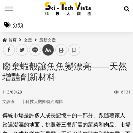
Menu
展
分類
首頁
文章
最新文章
facebook
twitter
line
中
廢棄蝦殼讓魚魚變漂亮——天然
增豔劑新材料
瀏覽
113/08/28
6131
｜
文詠萱
科技大觀園特約編輯
傳統市場是許多人成長記憶中的一部分。跟隨著家人，
踏過潮濕的地面，挑選著三餐所需的蔬菜和肉品。市場