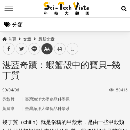
Menu
展
分類
首頁
文章
最新文章
facebook
twitter
line
中
湛藍奇蹟：蝦蟹殼中的寶貝–幾
丁質
瀏覽次
99/04/06
50416
｜
吳彰哲
臺灣海洋大學食品科學系
｜
黃瀚寧
臺灣海洋大學食品科學系
幾丁質（chitin）就是俗稱的甲殼素，是由一些甲殼類