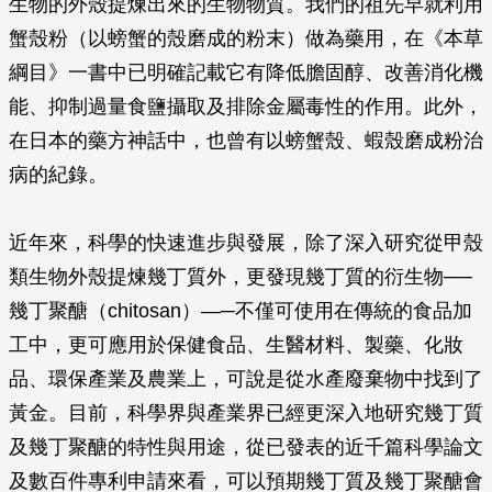
生物的外殼提煉出來的生物物質。我們的祖先早就利用
蟹殼粉（以螃蟹的殼磨成的粉末）做為藥用，在《本草
綱目》一書中已明確記載它有降低膽固醇、改善消化機
能、抑制過量食鹽攝取及排除金屬毒性的作用。此外，
在日本的藥方神話中，也曾有以螃蟹殼、蝦殼磨成粉治
病的紀錄。
近年來，科學的快速進步與發展，除了深入研究從甲殼
類生物外殼提煉幾丁質外，更發現幾丁質的衍生物──
幾丁聚醣（chitosan）—─不僅可使用在傳統的食品加
工中，更可應用於保健食品、生醫材料、製藥、化妝
品、環保產業及農業上，可說是從水產廢棄物中找到了
黃金。目前，科學界與產業界已經更深入地研究幾丁質
及幾丁聚醣的特性與用途，從已發表的近千篇科學論文
及數百件專利申請來看，可以預期幾丁質及幾丁聚醣會