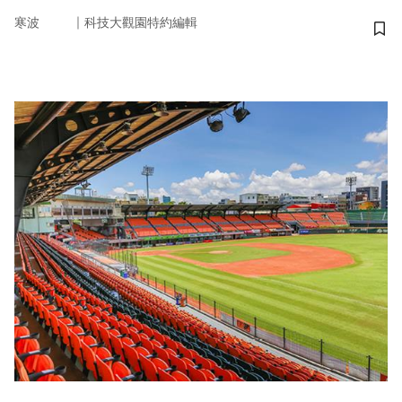
｜
寒波
科技大觀園特約編輯
儲