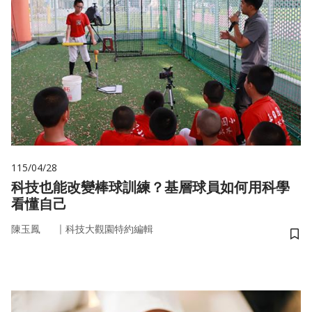
115/04/28
科技也能改變棒球訓練？基層球員如何用科學
看懂自己
｜
陳玉鳳
科技大觀園特約編輯
儲