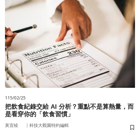
115/02/25
把飲食紀錄交給 AI 分析？重點不是算熱量，而
是看穿你的「飲食習慣」
｜
黃宜稜
科技大觀園特約編輯
儲