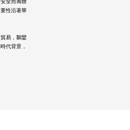
行安全而籌辦
重要性沿著華
岸貿易，鵝鑾
的時代背景，