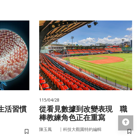
115/04/28
從看見數據到改變表現 職
棒教練角色正在重寫
回
｜
陳玉鳳
科技大觀園特約編輯
儲存書籤
儲