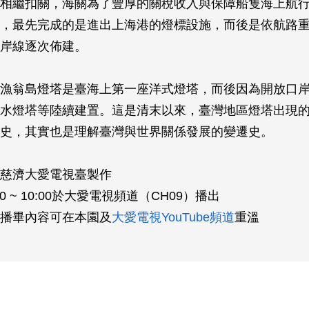
相繼扣關，海關為了豐厚的關稅收入與保障船隻海上航
設，最先完成的是進出上海港的燈標設施，而後是依航路
岸線­逐次佈建。
漁翁島燈塔是臺海上第一座洋式燈塔，而後因為開放口
淡水燈塔等陸續建置。這是清末以來，臺灣地區燈塔出現
史，­其實也是理解臺灣與世界關係發展的變遷史。
慈濟大愛電視臺製作
0 ~ 10:00於大愛電視頻道（CH09）播出
播畢內容可在本園及
大愛電視YouTube頻道
重溫