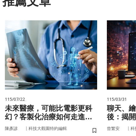
推薦文章
115/07/22
115/03/31
未來醫療，可能比電影更科
聊天、繪
幻？客製化治療如何走進真
後：揭開
實世界
力」的真
｜
｜
陳彥諺
科技大觀園特約編輯
曾繁安
科
儲存書籤