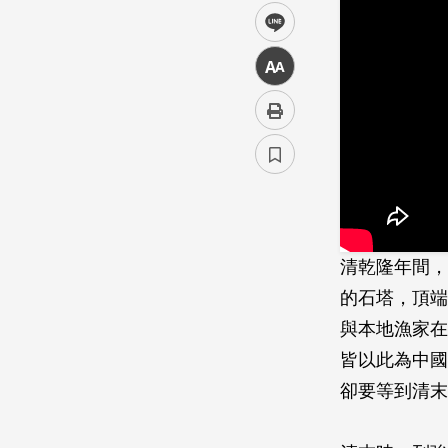
line
中
清乾隆年間，
的­石塔，頂
與本地漁家­
皆以此為中國
卻要等到清末