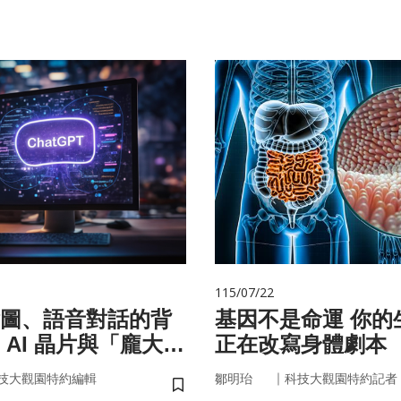
115/07/22
圖、語音對話的背
基因不是命運 你的生活習慣
 AI 晶片與「龐大算
正在改寫身體劇本
面目
｜
技大觀園特約編輯
鄒明珆
科技大觀園特約記者
儲存書籤