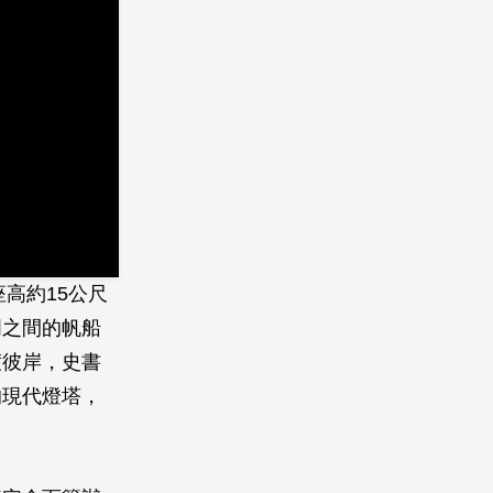
高約15公尺
門之間的帆船
渡彼岸，史書
的現代燈塔，