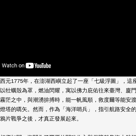
西元1775年，在澎湖西嶼立起了一座「七級浮圖」，這座
端以牡蠣殼為罩，燃油閃耀，寓以佛力庇佑往來臺灣、廈
在霧茫之中，與潮湧拚搏時，能一帆風順，救度爾等能安
燈塔的­嚆矢。然而，作為「海洋哨兵」，指引航路安全
鴉片戰爭之後，­才真正發展起來。