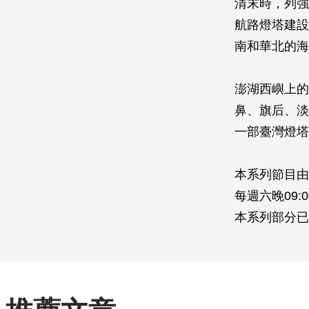
清末時，列強
航路燈塔­建
南和華北的海
澎湖西嶼上的
鼻、旗后­、
一部臺灣燈塔
本系列節目由
每週六晚09:0
本系列部分已