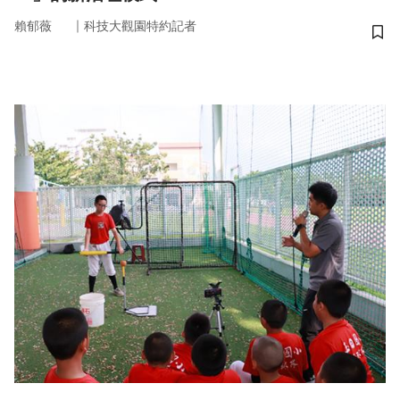
｜
賴郁薇
科技大觀園特約記者
儲