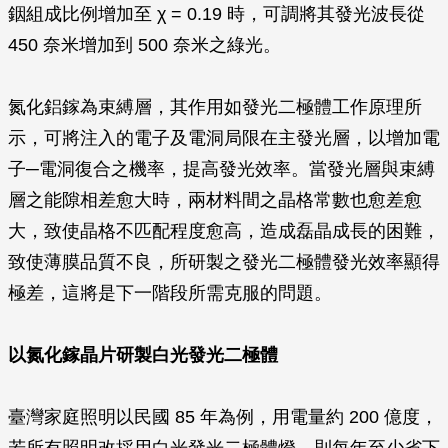
銦組成比例增加至 χ = 0.19 時，可調將其發光波長從
450 奈米增加到 500 奈米之綠光。
氮化鋁鎵為束縛層，其作用如發光二極體工作原理所
示，可將注入的電子及電洞局限在主發光層，以增加電
子─電洞復合之機率，提高發光效率。當發光層與束縛
層之能隙相差愈大時，兩材料間之晶格常數也愈差愈
大，致使晶格不匹配程度愈高，造成磊晶成長的困難，
致使薄膜品質不良，所研製之發光二極體發光效率顯得
極差，這將是下一階段所需克服的問題。
以氮化鎵晶片研製白光發光二極體
臺灣家庭照明以民國 85 年為例，用電量約 200 億度，