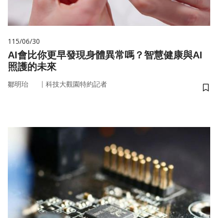
115/06/30
AI會比你更早發現身體異常嗎？智慧健康與AI
照護的未來
｜
鄒明珆
科技大觀園特約記者
儲