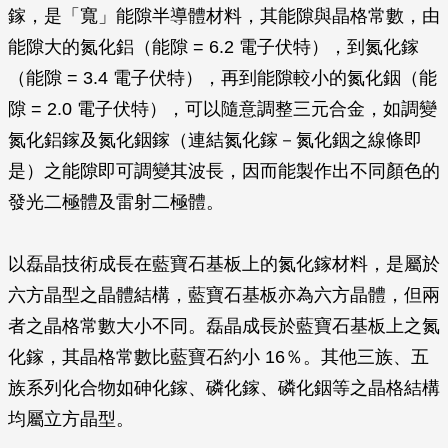
鎵，是「寬」能隙半導體材料，其能隙與晶格常數，由
能隙大的氮化鋁（能隙 = 6.2 電子伏特），到氮化鎵
（能隙 = 3.4 電子伏特），再到能隙較小的氮化銦（能
隙 = 2.0 電子伏特），可以隨意調整三元合金，如調變
氮化鋁鎵及氮化銦鎵（連結氮化鎵－氮化銦之線條即
是）之能隙即可調變其波長，因而能製作出不同顏色的
發光二極體及雷射二極體。
以磊晶技術成長在藍寶石基板上的氮化鎵材料，是屬於
六方晶型之晶體結構，藍寶石基板亦為六方晶體，但兩
者之晶格常數大小不同。磊晶成長於藍寶石基板上之氮
化鎵，其晶格常數比藍寶石約小 16％。其他三族、五
族系列化合物如砷化鎵、磷化鎵、磷化銦等之晶格結構
均屬立方晶型。