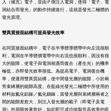
入（補充）電子，並由Ｐ側注入電洞，使得「電子、電
洞結合而發光」的動作持續進行，這就是發光二極體的
發光原理。
雙異質接面結構可提高發光效率
在同質接面結構中，電子在半導體導體帶中向左流很順
利，電洞在半導體價電帶中向右流也很順利，因沒有很
大的能障，使電子與電洞相遇而復合（產生光）的機率
極低，亦即發光效率很低。為提高電子、電洞復合機
率，便
運用雙異質結構，使中間發光層的能隙，小於兩
旁束縛層的能隙高度
。在藍綠光發光二極體中所使用的
材料如氮化鋁鎵／氮化銦鎵，當發光層與束縛層兩者之
間的能隙差愈大，則注入發光層的載子（即電子及電
洞）的局限效果愈好，如此即可成功地製造高效率的藍