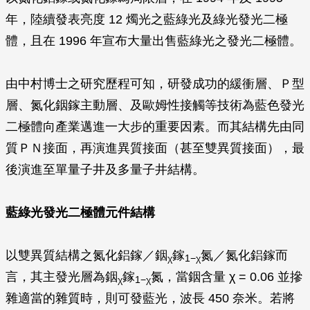
年，陸續發表亮度 12 燭光之藍綠光及綠光發光二極
體，且在 1996 年宣布大量出售藍綠光之發光二極體。
由中村博士之研究歷程可知，研發成功的緩衝層、Ｐ型
層、氮化銦鎵主動層、及歐姆性接觸等技術為藍色發光
二極體向產業邁進一大步的重要因素。而其結構先由同
質ＰＮ接面，再演進異質接面（甚至雙異質接面），最
後演進至單量子井及多量子井結構。
藍綠光發光二極體元件結構
以雙異質結構之氮化鋁鎵／銦
鎵
氮／氮化鋁鎵而
χ
1−χ
言，其主發光層為銦
鎵
氮，當銦含量 χ = 0.06 並摻
χ
1−χ
雜適當的雜質時，則可發藍光，波長 450 奈米。若將