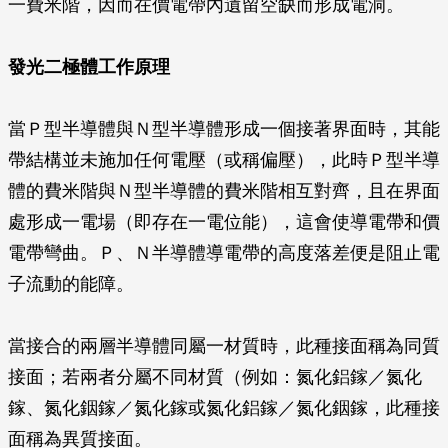
一費米階，因而在價電帶內遺留空缺而形成電洞。
發光二極體工作原理
當Ｐ型半導體與Ｎ型半導體形成一個接著界面時，其能
帶結構並未施加任何電壓（或稱偏壓），此時Ｐ型半導
體的費米階與Ｎ型半導體的費米階相互對齊，且在界面
處形成一電場（即存在一電位能），這會使導電帶和價
電帶彎曲。Ｐ、Ｎ半導體導電帶的高度落差便是阻止電
子流動的能障。
當接合的兩層半導體同屬一材質時，此種接面稱為
同質
接面
；若兩者分屬不同材質（例如：氮化鋁鎵／氮化
鎵、氮化銦鎵／氮化鎵或氮化鋁鎵／氮化銦鎵，此種接
面稱為
異質接面
。