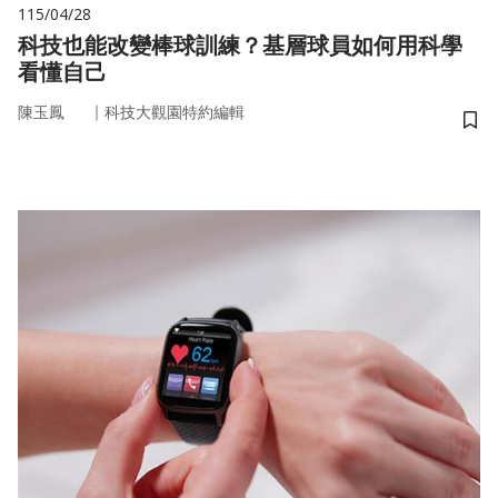
115/04/28
科技也能改變棒球訓練？基層球員如何用科學
看懂自己
｜
陳玉鳳
科技大觀園特約編輯
儲