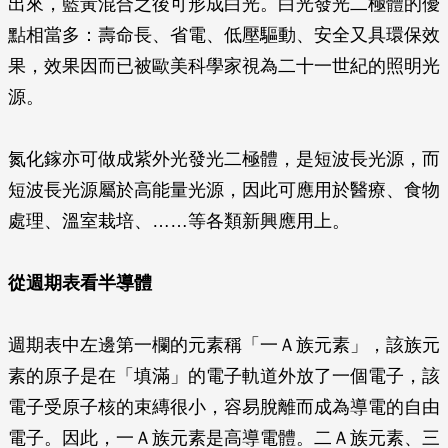
出來，藍黃混合之後可形成白光。白光發光二極體的優
點相當多：壽命長、省電、低壓驅動、安全又具環保效
果，效果因而已被歐美科學家視為二十一世紀的照明光
源。
氮化鎵亦可做成紫外光發光二極體，是短波長光源，而
短波長光源屬於高能量光源，因此可應用於醫療、食物
處理、溫室栽培、……等各類新興應用上。
從週期表看半導體
週期表中左邊第一欄的元素稱「一Ａ族元素」，該族元
素的原子是在「填滿」的電子軌道外放了一個電子，該
電子受原子核的束縳很小，容易脫離而成為導電的自由
電子。因此，一Ａ族元素是高導電體。二Ａ族元素、三