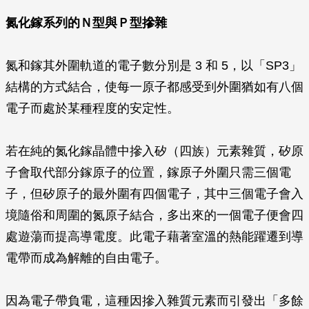
氮化鎵系列的Ｎ型與Ｐ型摻雜
氮和鎵其外圍軌道的電子數分別是 3 和 5，以「SP3」
結構的方式結合，使每一原子都感受到外圍猶如有八個
電子而處於某種程度的安定性。
若在純的氮化鎵晶體中摻入矽（四族）元素雜質，矽原
子會取代部分鎵原子的位置，鎵原子外圍只需三個電
子，但矽原子的最外圍有四個電子，其中三個電子會入
境隨俗和周圍的氮原子結合，多出來的一個電子便會四
處遊蕩而提高導電度。此電子藉著室溫的熱能躍遷到導
電帶而成為解離的自由電子。
因為電子帶負電，這種因摻入雜質元素而引發出「多餘