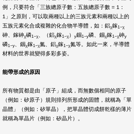
例，只要符合「三族總原子數：五族總原子數 = 1：
1」之原則，可以取兩種以上的三族元素和兩種以上的
五族元素化合成複雜的化合物半導體，如：鋁
鎵
χ
1−χ
砷、鎵砷
磷
、（鋁
鎵
）
銦
磷、銦
鎵
砷
χ
1−χ
χ
1−χ
y
1−y
χ
1−χ
y
磷
、銦
鎵
氮、鋁
鎵
氮等。如此一來，半導體
1−y
χ
1−χ
χ
1−χ
材料的世界就變得多彩多姿。
能帶形成的原因
所有物質都是由「原子」組成，而無數個相同的原子
（例如：矽原子）規則排列所形成的固體，就稱為「單
晶體」（例如：矽單晶），把單晶體切成餅乾樣的薄片
就稱為單晶片（例如：矽晶片）。