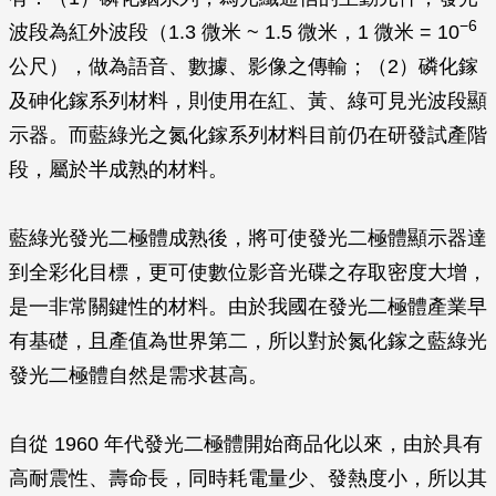
−6
波段為紅外波段（1.3 微米 ~ 1.5 微米，1 微米 = 10
公尺），做為語音、數據、影像之傳輸；（2）
磷化鎵
及砷化鎵系列
材料，則使用在紅、黃、綠可見光波段顯
示器。而藍綠光之
氮化鎵系列
材料目前仍在研發試產階
段，屬於半成熟的材料。
藍綠光發光二極體成熟後，將可使發光二極體顯示器達
到全彩化目標，更可使數位影音光碟之存取密度大增，
是一非常關鍵性的材料。由於我國在發光二極體產業早
有基礎，且產值為世界第二，所以對於氮化鎵之藍綠光
發光二極體自然是需求甚高。
自從 1960 年代發光二極體開始商品化以來，由於具有
高耐震性、壽命長，同時耗電量少、發熱度小，所以其