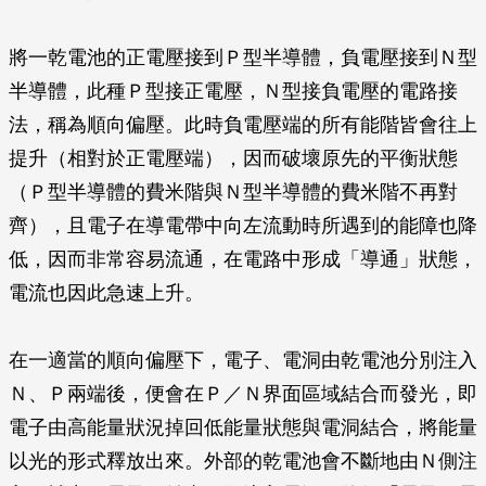
將一乾電池的正電壓接到Ｐ型半導體，負電壓接到Ｎ型
半導體，此種Ｐ型接正電壓，Ｎ型接負電壓的電路接
法，稱為
順向偏壓
。此時負電壓端的所有能階皆會往上
提升（相對於正電壓端），因而破壞原先的平衡狀態
（Ｐ型半導體的費米階與Ｎ型半導體的費米階不再對
齊），且電子在導電帶中向左流動時所遇到的能障也降
低，因而非常容易流通，在電路中形成「導通」狀態，
電流也因此急速上升。
在一適當的順向偏壓下，電子、電洞由乾電池分別注入
Ｎ、Ｐ兩端後，便會在Ｐ／Ｎ界面區域結合而發光，即
電子由高能量狀況掉回低能量狀態與電洞結合，將能量
以光的形式釋放出來。外部的乾電池會不斷地由Ｎ側注