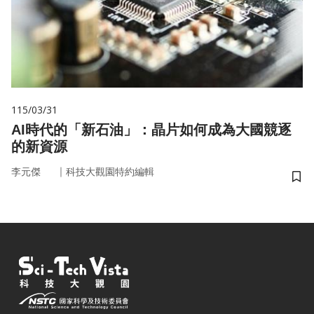
115/03/31
AI時代的「新石油」：晶片如何成為大國競逐
的新資源
｜
李元傑
科技大觀園特約編輯
儲