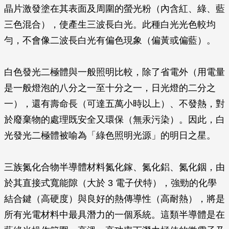
晶片激發塗在其表面及周圍的螢光粉（內含紅、綠、藍
三色混合），使產生三波長白光。此種白光光色較均
勻，不會像二波長白光有偏色現象（偏黃或偏藍）。
白色發光二極體與一般照明比較，除了省電外（用電量
是一般燈泡的八分之一至十分之一，日光燈的二分之
一），還有壽命長（可達五萬小時以上）、不發熱，對
於廢棄物的處理既安全又環保（無汞污染）。因此，白
光發光二極體被喻為「綠色照明光源」的明日之星。
三族氮化合物半導體材料氮化鎵、氮化鋁、氮化銦，由
於其直接式寬能隙（大於 3 電子伏特），強勁的化學
結合鍵（高硬度）與良好的熱傳導性（高耐熱），將是
所有光電材料中最具潛力的一個系統。這類半導體是在