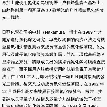
再加上他使用氮化鋁為緩衝層，成長於藍寶石基板上，
由此得到第一顆亮度為 10 微燭光的ＰＮ接面氮化鎵發
光二極體。
日亞化學公司的中村（Nakamura）博士在 1989 年才
開始進行氮化鎵之研究，率先以獨創的兩流路法之有機
金屬氣相沈積反應器來成長高品質的氮化鎵薄膜。他先
用低溫成長氮化鎵薄膜為緩衝層，並以二環戊基鎂為Ｐ
型摻雜之來源，將剛成長出的鎂摻雜氮化鎵薄膜經直接
熱處理，而不採用赤崎教授所用的低能量電子束照射方
法，在 1991 年 3 月即研製出第一顆ＰＮ同質接面的發
光二極體。後來又成功成長氮化銦鎵薄膜，在 1992 年
12 月成長出高功率雙異質接面氮化鎵發光二極體，接
著試成長單量子井結構及多量子井結構的發光二極體，
以氮化鋁鎵或氮化鎵為局限層，在 1994 年及 1995