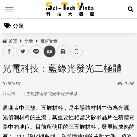
Menu
展
分類
首頁
文章
最新文章
facebook
twitter
line
中
光電科技：藍綠光發光二極體
瀏覽
91/09/30
7486
｜
莊賦祥
虎尾技術學院光學電子學系
週期表中三族、五族材料，是半導體材料中做為光源、
光偵測材料的主流，其重要性相當於矽單晶片在積體電
路中的地位。目前所使用的三五族材料，發展較成熟的
有：（1）
磷化銦系列
，為光纖通信的主動元件，發光