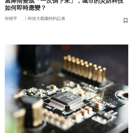
當降雨變成「一次倒下來」，城市的災防科技
如何即時應變？
｜
何楷平
科技大觀園特約記者
儲