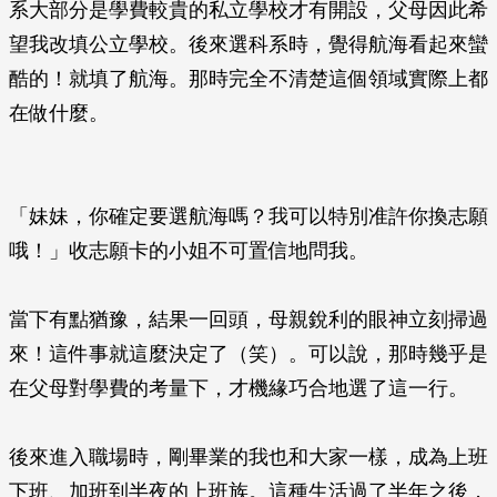
系大部分是學費較貴的私立學校才有開設，父母因此希
望我改填公立學校。後來選科系時，覺得航海看起來蠻
酷的！就填了航海。那時完全不清楚這個領域實際上都
在做什麼。
「妹妹，你確定要選航海嗎？我可以特別准許你換志願
哦！」收志願卡的小姐不可置信地問我。
當下有點猶豫，結果一回頭，母親銳利的眼神立刻掃過
來！這件事就這麼決定了（笑）。可以說，那時幾乎是
在父母對學費的考量下，才機緣巧合地選了這一行。
後來進入職場時，剛畢業的我也和大家一樣，成為上班
下班、加班到半夜的上班族。這種生活過了半年之後，