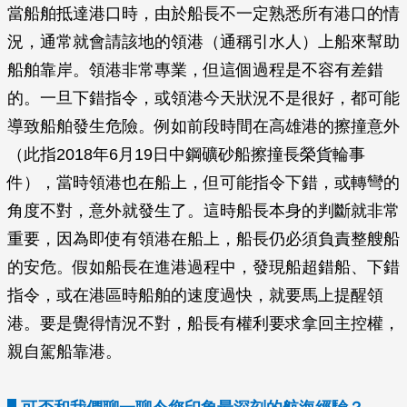
當船舶抵達港口時，由於船長不一定熟悉所有港口的情
況，通常就會請該地的領港（通稱引水人）上船來幫助
船舶靠岸。領港非常專業，但這個過程是不容有差錯
的。一旦下錯指令，或領港今天狀況不是很好，都可能
導致船舶發生危險。例如前段時間在高雄港的擦撞意外
（此指2018年6月19日中鋼礦砂船擦撞長榮貨輪事
件），當時領港也在船上，但可能指令下錯，或轉彎的
角度不對，意外就發生了。這時船長本身的判斷就非常
重要，因為即使有領港在船上，船長仍必須負責整艘船
的安危。假如船長在進港過程中，發現船超錯船、下錯
指令，或在港區時船舶的速度過快，就要馬上提醒領
港。要是覺得情況不對，船長有權利要求拿回主控權，
親自駕船靠港。