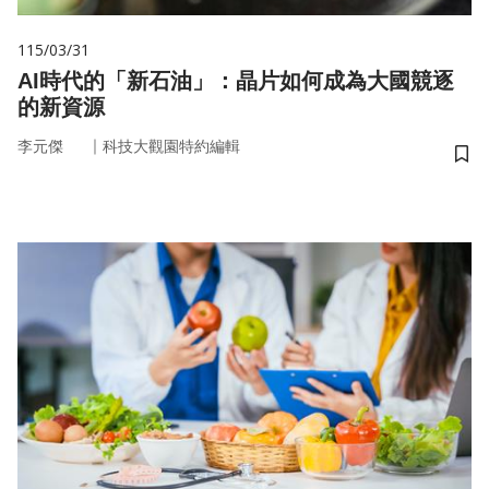
115/03/31
AI時代的「新石油」：晶片如何成為大國競逐
的新資源
｜
李元傑
科技大觀園特約編輯
儲