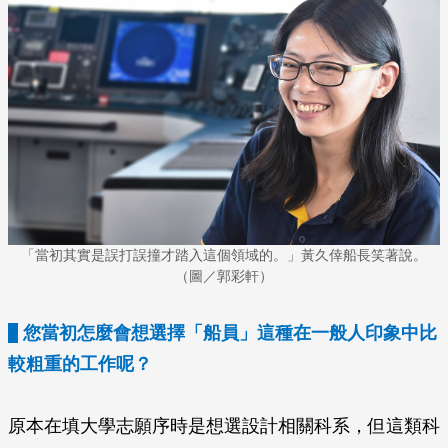
「當初其實是誤打誤撞才踏入這個領域的。」黃久倖船長笑著說。
（圖／郭彩軒）
您當初怎麼會想選擇「船員」這種在一般人印象中比
較粗重的工作呢？
原本在填大學志願序時是想選設計相關科系，但這類科