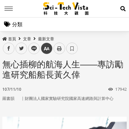
Menu
展
分類
首頁
文章
最新文章
facebook
twitter
line
中
無心插柳的航海人生——專訪勵
進研究船船長黃久倖
瀏覽次
107/11/10
17942
｜
羅書韻
財團法人國家實驗研究院國家高速網路與計算中心