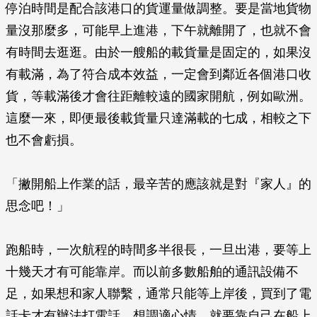
停泊時間是配合該港口的貨運量做調整。要是當地貨物
量沒那麼多，可能早上進港，下午就離開了，也就不會
有時間去逛逛。由於一艘船的載貨量是固定的，如果沒
有載滿，為了符合成本效益，一定會到鄰近各個港口收
貨，等載滿後才會往距離較遠的國家開航，例如歐洲。
這麼一來，即便最後載貨量只達滿載的七成，相較之下
也不會虧損。
「撇開船上作業的話，最辛苦的應該就是對『家人』的
思念吧！」
跑船時，一次航程的時間多半很長，一旦出港，要等上
十幾天才有可能靠岸。而以前多數船舶的通訊設備不
足，如果想和家人聯繫，通常只能等上岸後，買到了電
話卡才有辦法打電話。想調適心情，就要靠自己在船上