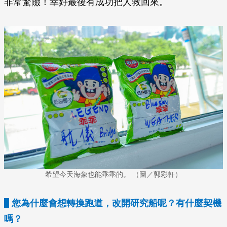
非常驚險！幸好最後有成功把人救回來。
希望今天海象也能乖乖的。 （圖／郭彩軒）
您為什麼會想轉換跑道，改開研究船呢？有什麼契機
嗎？