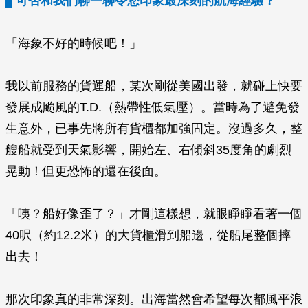
可否和我們聊一聊令您印象最深刻的航海經驗？
「海象不好的時候吧！」
我以前服務的貨運船，某次剛從美國出發，就碰上快要
發展成颱風的T.D.（熱帶性低氣壓）。當時為了避免發
生意外，已事先將所有貨櫃都加強固定。沒過多久，整
艘船就受到天氣影響，開始左、右傾斜35度角的劇烈
晃動！但更恐怖的還在後面。
「咦？船好像歪了？」才剛這樣想，就眼睜睜看著一個
40呎（約12.2米）的大貨櫃滑到船邊，從船尾整個摔
出去！
那次印象真的非常深刻。出海當然會希望每次都風平浪