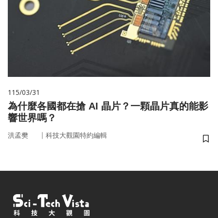
115/03/31
為什麼各國都在搶 AI 晶片？一顆晶片真的能影
響世界嗎？
｜
洪孟樊
科技大觀園特約編輯
儲