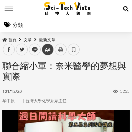
Menu
展
分類
首頁
文章
最新文章
facebook
twitter
line
中
聯合縮小軍：奈米醫學的夢想與
實際
瀏覽
101/12/20
5255
｜
牟中原
台灣大學化學系系主任