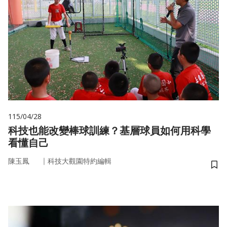
115/04/28
科技也能改變棒球訓練？基層球員如何用科學
看懂自己
｜
陳玉鳳
科技大觀園特約編輯
儲