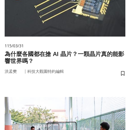
115/03/31
為什麼各國都在搶 AI 晶片？一顆晶片真的能影
響世界嗎？
｜
洪孟樊
科技大觀園特約編輯
儲