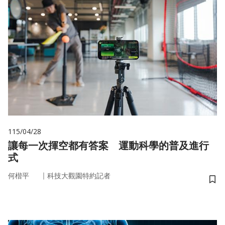
115/04/28
讓每一次揮空都有答案 運動科學的普及進行
式
｜
何楷平
科技大觀園特約記者
儲