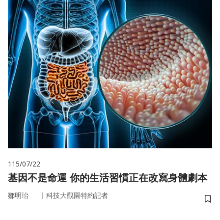
115/07/22
基因不是命運 你的生活習慣正在改寫身體劇本
｜
鄒明珆
科技大觀園特約記者
儲