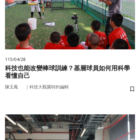
115/04/28
科技也能改變棒球訓練？基層球員如何用科學
看懂自己
｜
陳玉鳳
科技大觀園特約編輯
儲