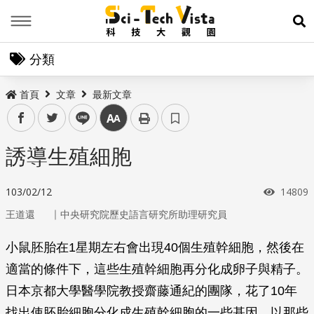
Menu
展
分類
首頁
文章
最新文章
facebook
twitter
line
中
誘導生殖細胞
瀏覽次
103/02/12
14809
｜
王道還
中央研究院歷史語言研究所助理研究員
小鼠胚胎在1星期左右會出現40個生殖幹細胞，然後在
適當的條件下，這些生殖幹細胞再分化成卵子與精子。
日本京都大學醫學院教授齋藤通紀的團隊，花了10年
找出使胚胎細胞分化成生殖幹細胞的一些基因。以那些