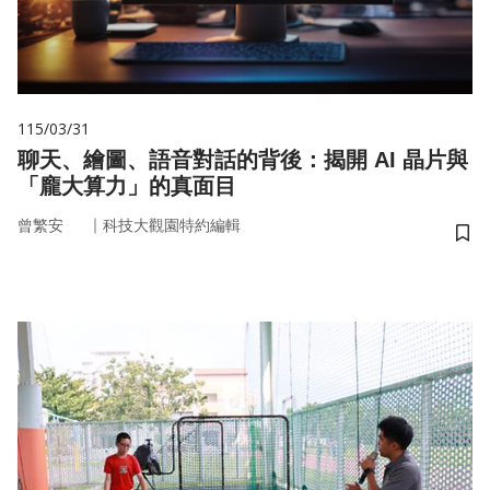
115/03/31
聊天、繪圖、語音對話的背後：揭開 AI 晶片與
「龐大算力」的真面目
｜
曾繁安
科技大觀園特約編輯
儲