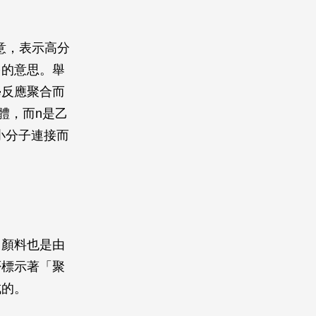
含意，表示高分
多的意思。舉
學反應聚合而
體，而n是乙
烯小分子連接而
力顏料也是由
否標示著「聚
成的。