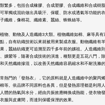
類繁多，包括合成橡膠、合成塑膠、合成纖維和合成樹
可單獨或混紡做出具吸汗、保暖、防水或透氣等功能的
子纖維，像棉花、纖維素、蠶絲、蛛蛛絲等。
植物、動物及人造纖維3大類。植物纖維如棉、麻等具有
點，自有紡織技術以來就被用來製成衣服。動物纖維有
果，蠶絲紡織更可追溯至四千多年前的嫘祖。人造纖維
、嫘縈等，隨著合成技術的演進，種類更是五花八門，
和天然纖維摻混，以改善天然纖維容易縮水和不耐洗滌
常熱門的「發熱衣」，它的原料就是人造纖維中的聚丙
棉等。依品牌不同原料也各異，但是發熱原理都是利用
人體的熱氣與水分，經由共振效應轉換成熱能，使衣物
衣服與皮膚間，而達到保暖保溼的效果。