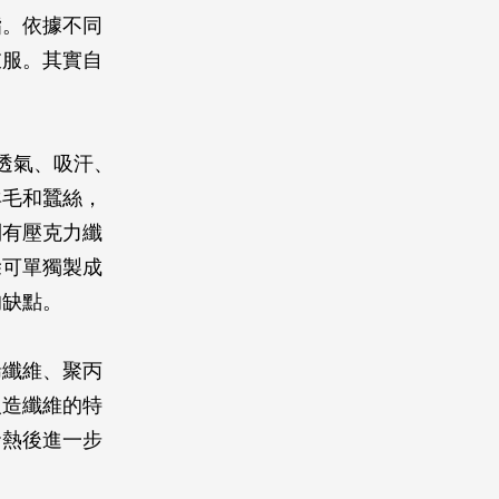
脂。依據不同
衣服。其實自
透氣、吸汗、
羊毛和蠶絲，
則有壓克力纖
除可單獨製成
的缺點。
烯纖維、聚丙
人造纖維的特
發熱後進一步