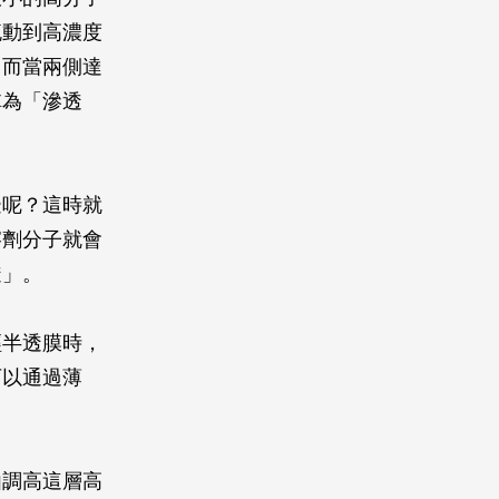
流動到高濃度
。而當兩側達
稱為「滲透
邊呢？這時就
溶劑分子就會
透」。
經半透膜時，
可以通過薄
由調高這層高