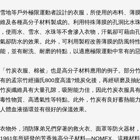
雪地等戶外極限運動者設計的衣服，所使用的布料、薄
維及各種高分子材料製成的。利用特殊薄膜的孔洞比水
，使雨水、雪水、水珠等不會滲入衣物，汗氣卻可藉由
氣卻防水的效果。此外，可利用製程改善薄膜的防風特
能，並有耐洗、耐磨的特點，以適應極限運動中常有的
「竹炭衣服、棉被」也是高分子材料應用的例子。部分
有的孟宗竹經攝氏800度高溫?燒炭化後，再經研磨及抽
竹炭纖維具有大量孔隙，吸附能力佳，因此竹炭衣服具
毒性物質、高透氣性等特點。此外，竹炭有良好蓄熱能
人體血液循環並有很好的保溫效果。
衣物外，消防隊弟兄們穿著的救火衣、面罩等防火器材
1961年所研發的芳香族高分子材料—NOMEX。這種材