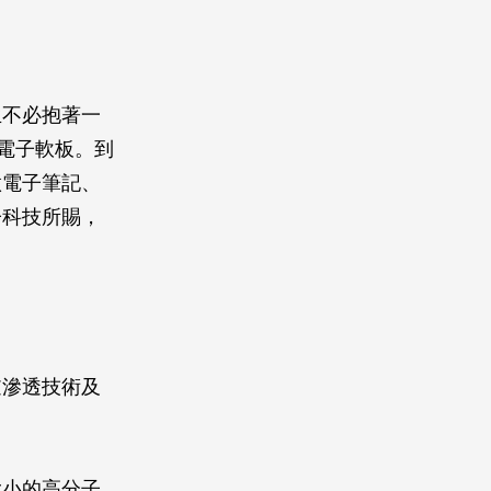
生不必抱著一
電子軟板。到
做電子筆記、
子科技所賜，
逆滲透技術及
大小的高分子