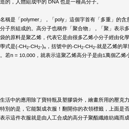
造的，人體組成中的 DNA 也是一種高分子。
名稱是「polymer」，「poly」這個字首有「多重」的
分子所組成的。高分子也稱作「聚合物」，「聚」表示
袋的原料是聚乙烯，代表它是由很多乙烯小分子經由化
式是(-CH
-CH
-)
，括號中的-CH
-CH
-就是乙烯的單
2
2
n
2
2
。若n = 10,000，就表示這聚乙烯高分子是由1萬個乙
生活中的應用除了寶特瓶及塑膠袋外，繪畫所用的壓克
特別的是，它能製成衣服！翻開你的衣領標籤，上面是
表示這件衣服就是由人工合成的高分子聚酯纖維紡織而