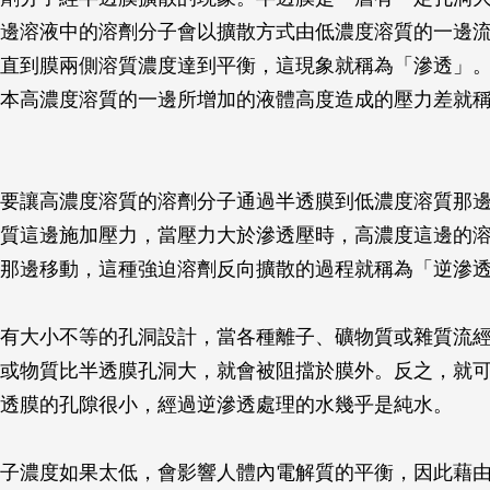
邊溶液中的溶劑分子會以擴散方式由低濃度溶質的一邊
直到膜兩側溶質濃度達到平衡，這現象就稱為「滲透」
本高濃度溶質的一邊所增加的液體高度造成的壓力差就
要讓高濃度溶質的溶劑分子通過半透膜到低濃度溶質那
質這邊施加壓力，當壓力大於滲透壓時，高濃度這邊的
那邊移動，這種強迫溶劑反向擴散的過程就稱為「逆滲
有大小不等的孔洞設計，當各種離子、礦物質或雜質流
或物質比半透膜孔洞大，就會被阻擋於膜外。反之，就
透膜的孔隙很小，經過逆滲透處理的水幾乎是純水。
子濃度如果太低，會影響人體內電解質的平衡，因此藉