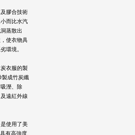
膜及膠合技術
珠小而比水汽
孔洞蒸散出
性，使衣物具
惡劣環境。
竹炭衣服的製
紗製成竹炭纖
有吸溼、除
力及遠紅外線
，是使用了美
料具有高強度、