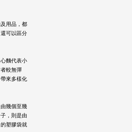
物及用品，都
，還可以區分
通心麵代表小
前者較無彈
會帶來多樣化
是由幾個至幾
分子，則是由
用的塑膠袋就