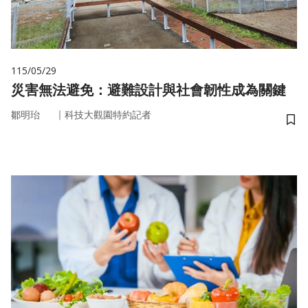
115/05/29
災害無法避免：避難設計與社會韌性成為關鍵
｜
鄒明珆
科技大觀園特約記者
儲