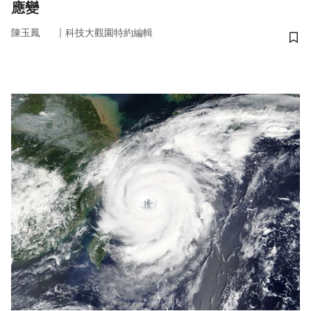
應變
｜
陳玉鳳
科技大觀園特約編輯
儲