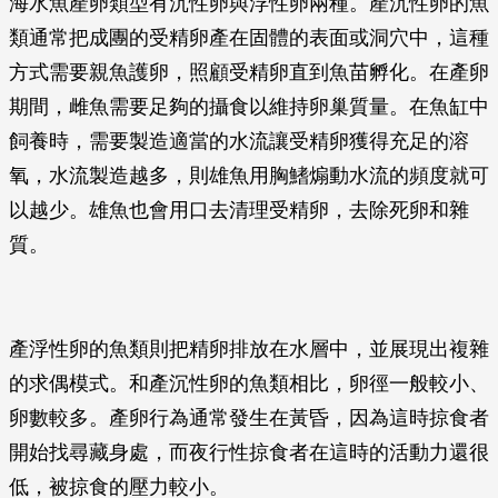
海水魚產卵類型有沉性卵與浮性卵兩種。產沉性卵的魚
類通常把成團的受精卵產在固體的表面或洞穴中，這種
方式需要親魚護卵，照顧受精卵直到魚苗孵化。在產卵
期間，雌魚需要足夠的攝食以維持卵巢質量。在魚缸中
飼養時，需要製造適當的水流讓受精卵獲得充足的溶
氧，水流製造越多，則雄魚用胸鰭煽動水流的頻度就可
以越少。雄魚也會用口去清理受精卵，去除死卵和雜
質。
產浮性卵的魚類則把精卵排放在水層中，並展現出複雜
的求偶模式。和產沉性卵的魚類相比，卵徑一般較小、
卵數較多。產卵行為通常發生在黃昏，因為這時掠食者
開始找尋藏身處，而夜行性掠食者在這時的活動力還很
低，被掠食的壓力較小。