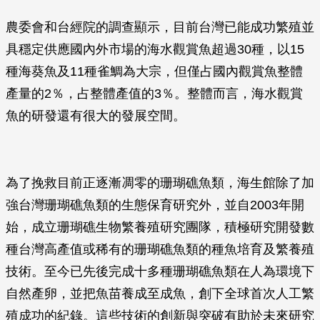
農委會和台經院的調查顯示，目前台灣已能成功繁殖並
具穩定供應國內外市場的海水觀賞魚超過30種，以15
種海葵魚及11種雀鯛為大宗，但僅占國內觀賞魚整體
產量的2％，占整體產值的3％。整體而言，海水觀賞
魚的研發還有很大的發展空間。
為了挽救目前正逐漸凋零的珊瑚礁魚類，海生館除了加
強台灣珊瑚礁魚類的生態保育研究外，並自2003年開
始，成立珊瑚礁生物繁養殖研究團隊，積極研究開發數
種台灣高產值或稀有的珊瑚礁魚類的種魚培育及繁養殖
技術。至今已先後完成十多種珊瑚礁魚類在人為環境下
自然產卵，並把魚苗養成至成魚，創下全球首次人工繁
殖成功的紀錄。這些技術的創新與突破有助於未來研究