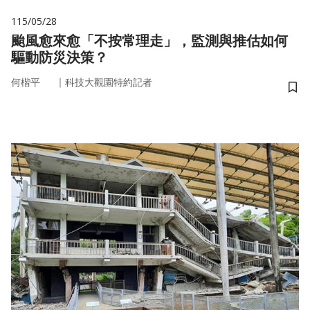
115/05/28
颱風愈來愈「不按常理走」，監測與推估如何
驅動防災決策？
｜
何楷平
科技大觀園特約記者
儲