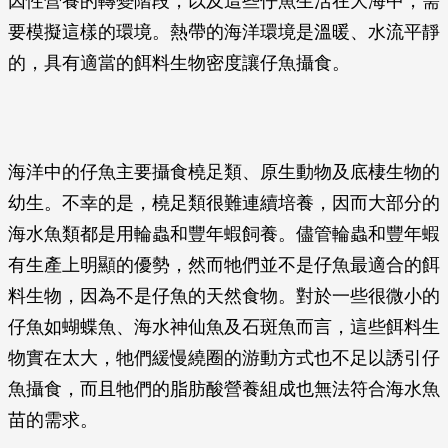
因性營養的轉變階段，以及這些仔魚生活在大海中，需
要模擬這樣的環境。熱帶的海洋環境是溫暖、水流平靜
的，具有適當的餌料生物密度讓仔魚攝食。
海洋中的仔魚主要攝食橈足類、原生動物及底棲生物的
幼生。不幸的是，橈足類很難連續培養，因而大部分的
海水魚類都是用輪蟲和豐年蝦飼養。儘管輪蟲和豐年蝦
有生產上明顯的優勢，然而牠們並不是仔魚最適合的餌
料生物，因為不是仔魚的天然食物。對於一些很微小的
仔魚如蝴蝶魚、海水神仙魚及石斑魚而言，這些餌料生
物實在太大，牠們緩慢繞圈的游動方式也不足以誘引仔
魚攝食，而且牠們的脂肪酸營養組成也無法符合海水魚
苗的需求。