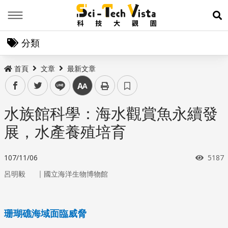
Menu
展
分類
首頁
文章
最新文章
facebook
twitter
line
中
水族館科學：海水觀賞魚永續發
展，水產養殖培育
瀏覽
107/11/06
5187
｜
呂明毅
國立海洋生物博物館
珊瑚礁海域面臨威脅