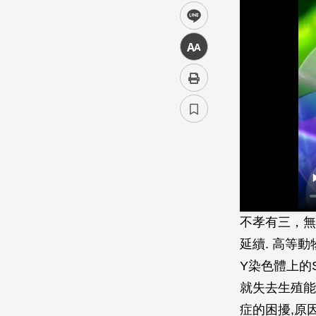
line
中
不孝有三，無
延續. 高等
Y染色體上的
就失去生殖能
症的困擾,原