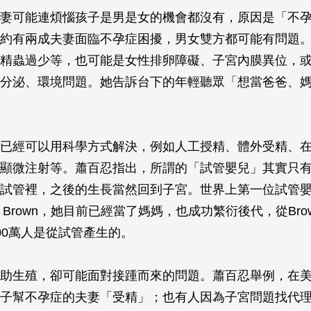
妻可能連煩惱孩子是男是女的機會都沒有，原因是「不
約有兩成夫妻面臨不孕症困擾，男女雙方都可能有問題
精蟲過少等，也可能是女性排卵障礙、子宮內膜異位，
分泌、環境問題。她告訴台下的年輕聽眾「想當爸爸、
已經可以用科學方式解決，例如人工授精、體外受精、
顯微注射等。蕭百忍指出，所謂的「試管嬰兒」其實只
試管裡，之後的生長當然回到子宮。世界上第一位試管嬰兒
se Brown，她目前已經當了媽媽，也成功繁衍後代，從Br
00萬人是從試管產生的。
助生殖，卻可能面對接踵而來的問題。蕭百忍舉例，在
子幫不孕症的夫妻「受精」；也有人因為子宮問題找代