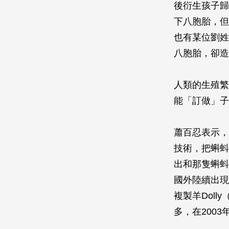
後衍生孩子歸
下八胞胎，但
也有某位劉姓
八胞胎，卻造
人類的生殖繁
能「訂做」子
蕭百忍表示，從
技術，把蝌蚪
出和那隻蝌蚪
國外陸續出現
複製羊Dol
多，在2003