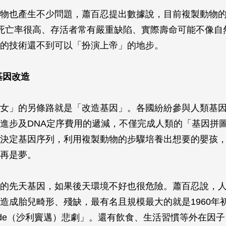
物也產生不少問題，蕭百忍提出數據說，目前複製動物
死亡率很高、存活者常有嚴重缺陷、實際壽命可能不像自
的技術還不到可以「扮演上帝」的地步。
基因改造
女」的另條路就是「改造基因」。各國紛紛參與人類基
進步及DNA定序費用的遞減，不僅完成人類的「基因拼
決定基因序列，利用複製動物的步驟培養出想要的嬰孩
再是夢。
的先天基因，如果後天環境不好也很危險。蕭百忍說，
造成胎兒畸形、殘缺，最有名且規模最大的就是1960年
domide（沙利竇邁）悲劇」。還有飲食、生活習慣等外在因