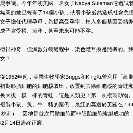
屬爭議。今年年初美國一名女子Nadya Suleman透過
無業的她已經有了14個小孩，扶養小孩必然造成社會負
女子擔任代理孕母，為提高受孕率，植入多個基因受精
成子宮受損、流產，甚至未來可能不孕。
衍很神奇，但減數分裂過程中，染色體互換是隨機的。
女？
1952年起，美國生物學家Briggs和King就曾利用「
初期胚胎細胞的細胞核取出，放置到去除細胞核的青蛙
長大後一模一樣的青蛙，這是人類史上第一次複製動物。1
複製小鼠、兔、牛、豬的案例，最紅的莫過於英國在 199
ly（桃莉），因牠是首次用體細胞而非胚胎細胞複製成功的
年2月14日壽終正寢。