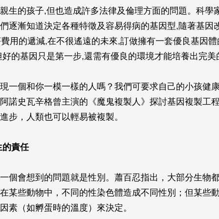
親生的孩子,但也造成許多法律及倫理方面的問題。科學
們逐漸知道決定各種特徵及容易得病的基因型,隨著基因
序費用的遞減,在不很遙遠的未來,訂做擁有一套優良基因
但好的基因只是第一步,還需有優良的環境才能培養出完美
現一個和你一模一樣的人嗎？我們可要求自己的小孩健
阿諾史瓦辛格曾主演的《魔鬼複製人》探討基因複製工
進步，人類也可以輕易被複製。
生的責任
一個會想到的問題就是性別。蕭百忍指出，大部分生物
在某些動物中，不同的性染色體造成不同性別；但某些
因素（如孵蛋時的溫度）來決定。