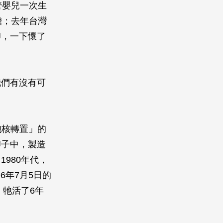
試管嬰兒一次生
擔；去年台灣
卵，一下懷了
我們有沒有可
細胞核轉置」的
卵子中，製造
980年代，
6年7月5日的
。牠活了6年