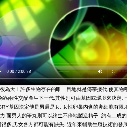
後為大！許多生物存在的唯一目地就是傳宗接代,使其物
動物靠兩性交配產生下一代,其性別可由基因或環境來決定.
SRY基因決定他是男還是女. 女性卵巢內含的卵細胞有限
力,而男人的睪丸則可以終生不停地製造精子. 約有二成
因很多,男女各方都可能有缺失. 近年來輔助生殖技術的發