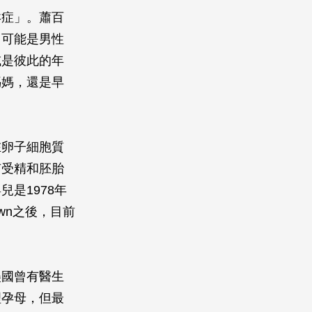
孕症」。蕭百
。可能是男性
或是彼此的年
媽媽，還是早
在卵子細胞質
有受精和胚胎
是1978年
own之後，目前
美國曾有醫生
理孕母，但最