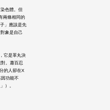
Y染色體。但
有兩條相同的
兒子」應該是先
的對象是自己
因，它是睪丸決
絕對。蕭百忍
分的人卻在X
基因功能不
人」）。