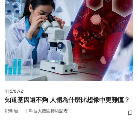
115/07/21
知道基因還不夠 人體為什麼比想像中更難懂？
｜
鄒明珆
科技大觀園特約記者
儲