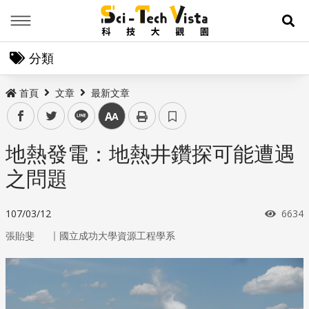
Menu
展
分類
首頁
文章
最新文章
facebook
twitter
line
中
地熱發電：地熱井鑽探可能遭遇
之問題
瀏覽
107/03/12
6634
｜
張貽斐
國立成功大學資源工程學系