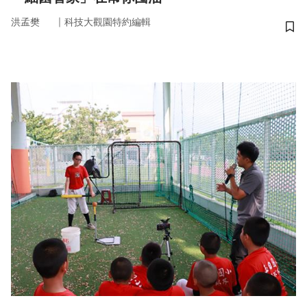
｜
洪孟樊
科技大觀園特約編輯
儲