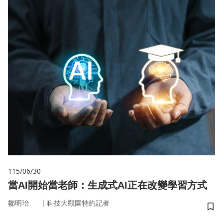
115/06/30
當AI開始當老師：生成式AI正在改變學習方式
｜
鄒明珆
科技大觀園特約記者
儲