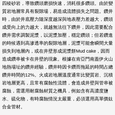
四稜砂岩，導致鑽頭磨損快速，消耗很多鑽頭。由於變
質岩地層常具有裂隙場，易造成流體損失之問題。鑽井
時，由於井底壓力隨深度越深與地表壓力差越大，鑽頭
成受向上的力越大，就越無法往下鑽井，因此需要配合
鑽井需求調製泥漿，以泥漿加壓，穩定鑽頭；但若鑽進
的時候遇到高滲透率的裂隙地層，泥漿可能會瞬間大量
損失到地層內，或在井壁形成泥漿餅Mud cake，因而
造成鑽串被卡在井壁的現象。根據在肯亞門南蓋伊火山
地熱場址的鑽井經驗，鑽井時因卡鑽而拖延的時間占總
鑽井時間的12%。火成岩地層溫度通常比變質岩、沉積
岩地層更高，且常有腐蝕性流體，會造成井壁與管串被
腐蝕，需選用耐腐蝕材質之機具，例如含有高濃度鹽
水、硫化物，有時腐蝕情況太嚴重，必須選用高單價鈦
合金管材。