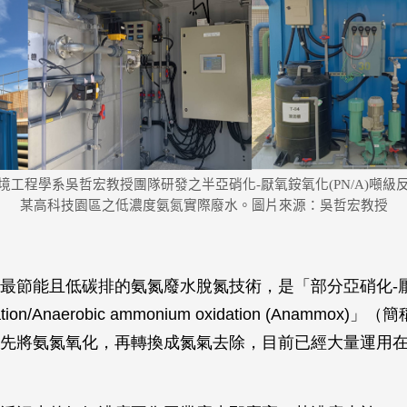
境工程學系吳哲宏教授團隊研發之半亞硝化-厭氧銨氧化(PN/A)噸級
某高科技園區之低濃度氨氮實際廢水。圖片來源：吳哲宏教授
最節能且低碳排的氨氮廢水脫氮技術，是「部分亞硝化-
tritation/Anaerobic ammonium oxidation (Anammox)」
先將氨氮氧化，再轉換成氮氣去除，目前已經大量運用