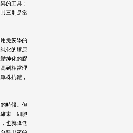
差異的工具；
；其三則是當
利用免疫學的
步純化的膠原
抗體純化的膠
提高到相當理
產單株抗體，
烈的時候。但
纖維束，細胞
來，也就降低
獨分離出來的