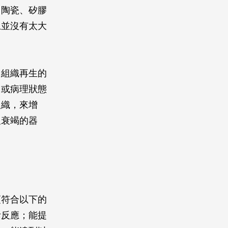
用陶瓷、矽膠
上並沒有太大
了組織再生的
常或病理狀態
組織，來增
及衰竭的器
須符合以下的
斥反應；能提