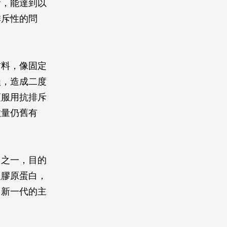
看，能達到以
排斥性的問
材料，像固定
損，造成二度
須服用抗排斥
數量仍舊有
目之一，目的
及膠原蛋白，
了新一代的主