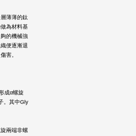
一層薄薄的鈦
物做為材料基
足夠的機械強
組織便逐漸退
次傷害。
，形成α螺旋
。其中Gly
螺旋兩端非螺