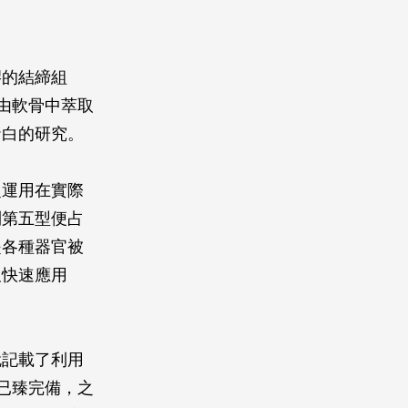
膠的結締組
由軟骨中萃取
蛋白的研究。
泛運用在實際
到第五型便占
是各種器官被
及快速應用
就記載了利用
已臻完備，之