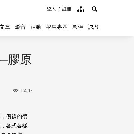
網站導覽
登入
註冊
展開搜尋
文章
影音
活動
學生專區
夥伴
認證
–膠原
瀏覽次數
15547
腳，傷後的復
織，各式各樣