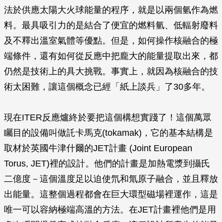
法於供應太陽大火球能量的程序，就是以兩個氫作為燃
料。最具吸引力的是結合了便宜的燃料氫、低輻射廢料
及不釋出溫室氣體等優點。但是，如何操作核融合的極
端條件，還有如何從反應中把龐大的能量提取出來，都
仍然是技術上的具大挑戰。事實上，就因為核融合的技
術太困難，讓這個概念已經「紙上談兵」了30多年。
現在ITER反應爐終於要把這個構想實踐了！這個萬眾
矚目的設備叫做託卡馬克(tokamak)，它的基本結構是
取材於英國牛津什爾的JET計畫 (Joint European
Torus, JET)裡的設計。他們的計畫是加熱電漿到攝氏
二億度－這個溫度足以迫使氘和氚原子融合，並且釋放
出能量。這整個過程都會在巨大環型磁場裡運作，這是
唯一可以容納極端高溫的方法。在JET計畫裡他們是用