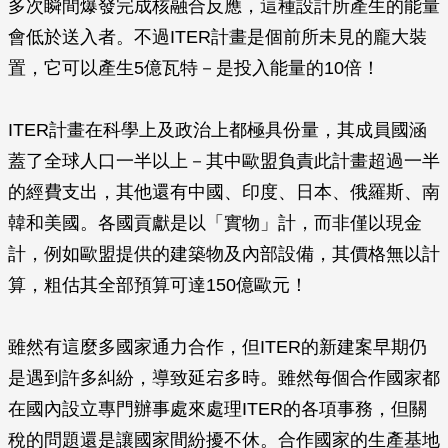
多次瞬間爆發完成核融合反應，這種設計所產生的能量
會低於送入者。不過ITER計畫是個前所未見的龐大裝
置，它可以產生5億瓦特－是投入能量的10倍！
ITER計畫在科學上及政治上都極具份量，其成員國涵
蓋了全球人口一半以上－其中歐盟負責此計畫超過一半
的經費支出，其他還有中國、印度、日本、俄羅斯、南
韓和美國。各國貢獻是以「實物」計，而非僅以現金
計，例如歐盟提供的建築物及內部設備，其價格無以計
算，粗估其全部預算可達150億歐元！
雖然有這麼多國家通力合作，但ITER的新建案早期仍
是遇到許多糾紛，導致延宕多時。雖然每個合作國家都
在國內設立專門辦事處來處理ITER的各項事務，但關
稅的問題還是讓國家間紛擾不休。合作國家的生產基地