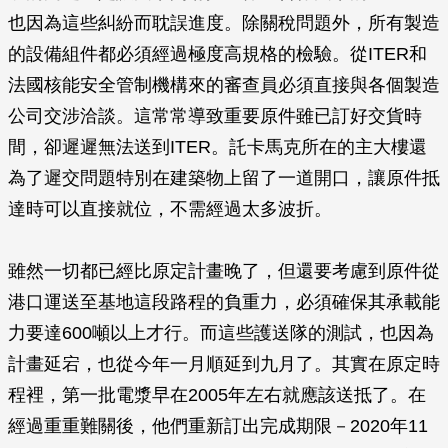
也因為這些糾紛而耽誤進度。除關稅問題外，所有製造
的設備組件都必須經過極度高規格的檢驗。從ITER和
法國核能安全管制機構來的審查員必須直接與各個製造
公司交涉洽談。這常常導致重要原件雖已訂好交貨時
間，卻遲遲無法送到ITER。託卡馬克所在的主大樓還
為了遲交問題特別在建築物上留了一道開口，讓原件抵
達時可以直接就位，不需經過太多波折。
雖然一切都已經比原定計畫晚了，但還要考慮到原件從
港口運送至基地這段路程的負重力，必須確保其承載能
力要達600噸以上才行。而這些護送隊的測試，也因為
計畫延宕，也從今年一月順延到九月了。其實在原定時
程裡，第一批電漿早在2005年左右就應該送抵了。在
經過重重難關後，他們重新訂出完成期限－2020年11