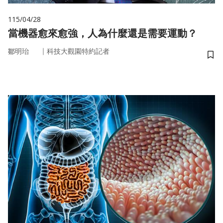
115/04/28
當機器愈來愈強，人為什麼還是需要運動？
｜
鄒明珆
科技大觀園特約記者
儲