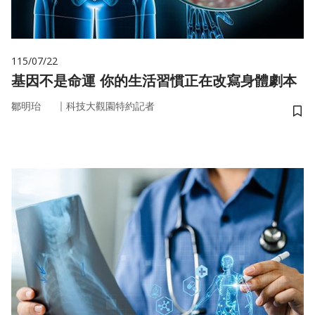
115/07/22
基因不是命運 你的生活習慣正在改寫身體劇本
｜
鄒明珆
科技大觀園特約記者
儲