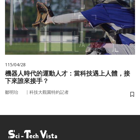
115/04/28
機器人時代的運動人才：當科技遇上人體，接
下來誰來接手？
｜
鄒明珆
科技大觀園特約記者
儲