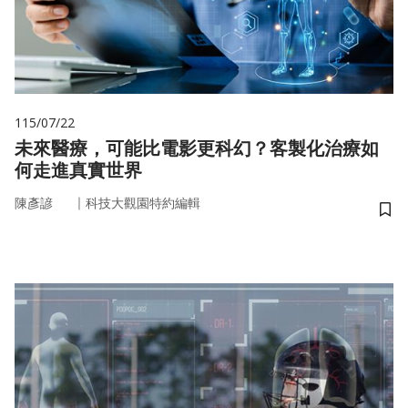
115/07/22
未來醫療，可能比電影更科幻？客製化治療如
何走進真實世界
｜
陳彥諺
科技大觀園特約編輯
儲