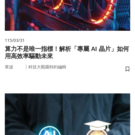
115/03/31
算力不是唯一指標！解析「專屬 AI 晶片」如何
用高效率驅動未來
｜
寒波
科技大觀園特約編輯
儲