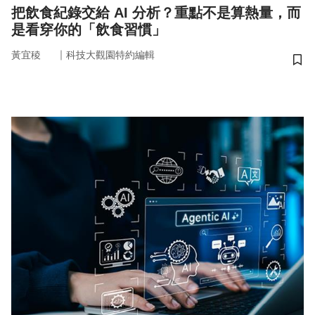
把飲食紀錄交給 AI 分析？重點不是算熱量，而
是看穿你的「飲食習慣」
｜
黃宜稜
科技大觀園特約編輯
儲