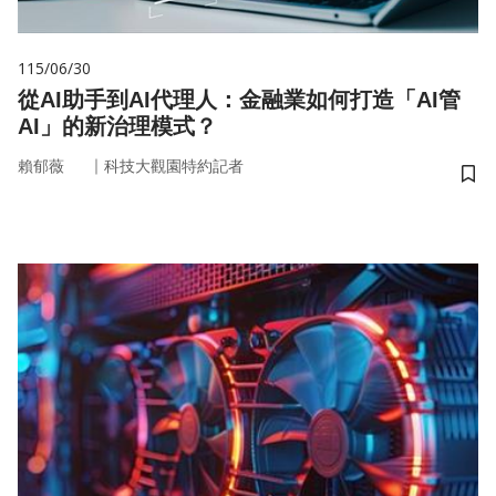
115/06/30
從AI助手到AI代理人：金融業如何打造「AI管
AI」的新治理模式？
｜
賴郁薇
科技大觀園特約記者
儲