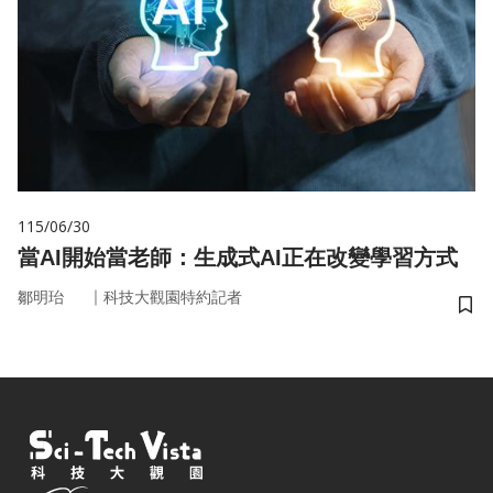
115/06/30
當AI開始當老師：生成式AI正在改變學習方式
｜
鄒明珆
科技大觀園特約記者
儲