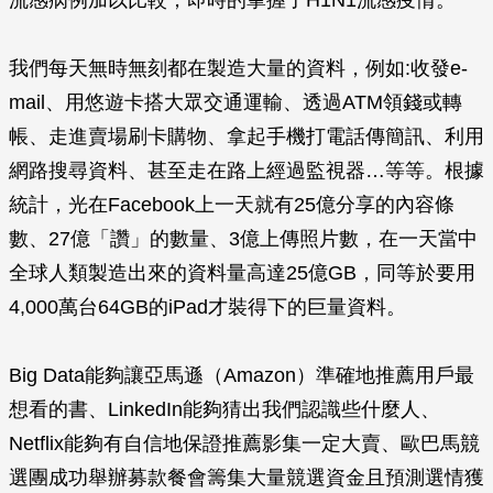
流感病例加以比較，即時的掌握了H1N1流感疫情。
我們每天無時無刻都在製造大量的資料，例如:收發e-
mail、用悠遊卡搭大眾交通運輸、透過ATM領錢或轉
帳、走進賣場刷卡購物、拿起手機打電話傳簡訊、利用
網路搜尋資料、甚至走在路上經過監視器…等等。根據
統計，光在Facebook上一天就有25億分享的內容條
數、27億「讚」的數量、3億上傳照片數，在一天當中
全球人類製造出來的資料量高達25億GB，同等於要用
4,000萬台64GB的iPad才裝得下的巨量資料。
Big Data能夠讓亞馬遜（Amazon）準確地推薦用戶最
想看的書、LinkedIn能夠猜出我們認識些什麼人、
Netflix能夠有自信地保證推薦影集一定大賣、歐巴馬競
選團成功舉辦募款餐會籌集大量競選資金且預測選情獲