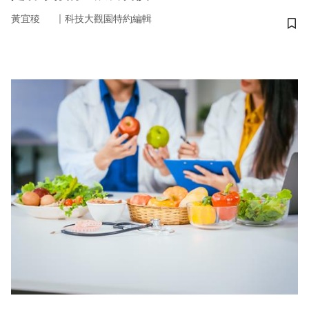
｜
黃宜稜
科技大觀園特約編輯
儲