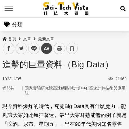
Menu
展
分類
首頁
文章
最新文章
facebook
twitter
line
中
進擊的巨量資料（Big Data）
瀏覽次
102/11/05
21669
｜
程郁芬
國家實驗研究院高速網路與計算中心高速計算技術與應用
組
現今資料爆炸的時代，究竟Big Data具有什麼魔力，能
夠讓大家如此瘋狂著迷。最早大家耳熟能響的例子就是
「啤酒、尿布、星期五」，早在90年代美國知名零售