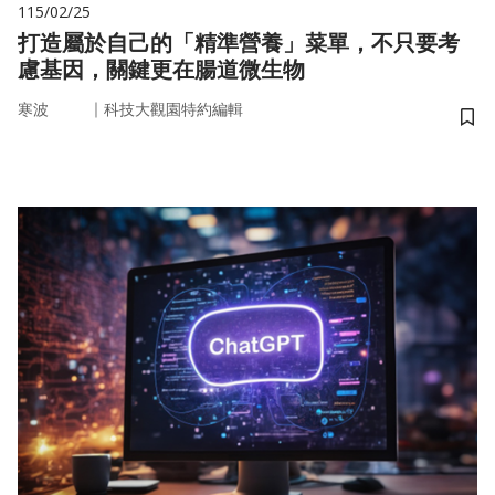
115/02/25
打造屬於自己的「精準營養」菜單，不只要考
慮基因，關鍵更在腸道微生物
｜
寒波
科技大觀園特約編輯
儲