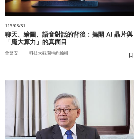
115/03/31
聊天、繪圖、語音對話的背後：揭開 AI 晶片與
「龐大算力」的真面目
｜
曾繁安
科技大觀園特約編輯
儲