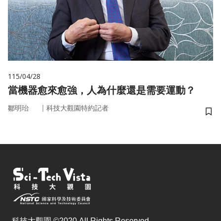
115/04/28
當機器愈來愈強，人為什麼還是需要運動？
｜
鄒明珆
科技大觀園特約記者
儲
科技大觀園 ©2020 All Rights Reserved.