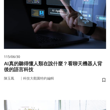
115/06/30
AI真的聽得懂人類在說什麼？看聊天機器人背
後的語言科技
｜
陳玉鳳
科技大觀園特約編輯
儲