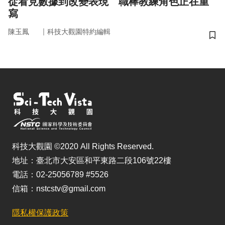
從看見數據到改變表現 職棒教練角色正在重
寫
｜
陳玉鳳
科技大觀園特約編輯
儲
科技大觀園 ©2020 All Rights Reserved.
地址：臺北市大安區和平東路二段106號22樓
電話：02-25056789 #5526
信箱：nstcstv@gmail.com
隱私權保護政策