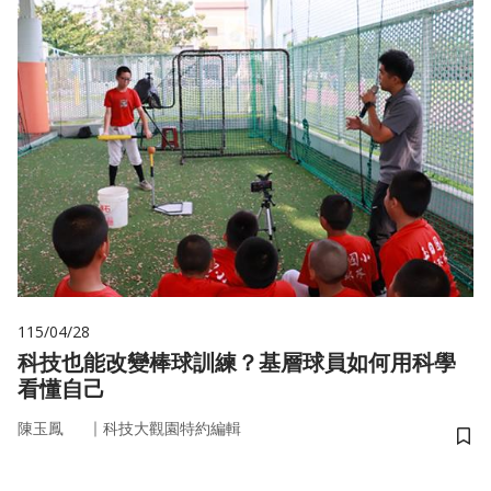
115/04/28
科技也能改變棒球訓練？基層球員如何用科學
看懂自己
｜
陳玉鳳
科技大觀園特約編輯
儲