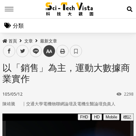
Menu
展
分類
首頁
文章
最新文章
facebook
twitter
line
中
以「銷售」為主，運動大數據商
業實作
瀏覽
105/05/12
2298
｜
陳靖騰
交通大學電機物聯網論壇及電機生醫論壇負責人