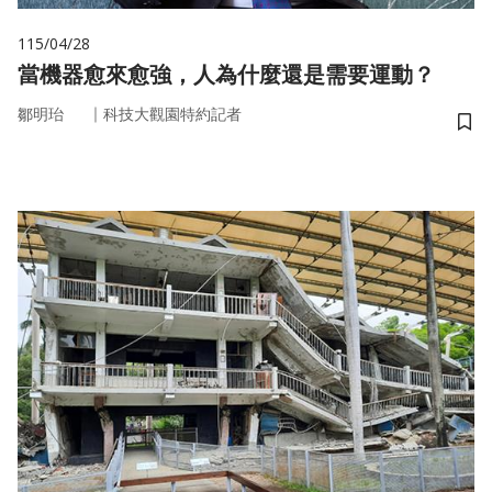
115/04/28
當機器愈來愈強，人為什麼還是需要運動？
｜
鄒明珆
科技大觀園特約記者
儲