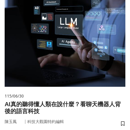
115/06/30
AI真的聽得懂人類在說什麼？看聊天機器人背
後的語言科技
｜
陳玉鳳
科技大觀園特約編輯
儲