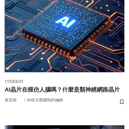
115/03/31
AI晶片在模仿人腦嗎？什麼是類神經網路晶片
｜
黃宜稜
科技大觀園特約編輯
儲