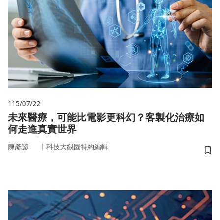
115/07/22
未來醫療，可能比電影更科幻？客製化治療如
何走進真實世界
｜
陳彥諺
科技大觀園特約編輯
儲