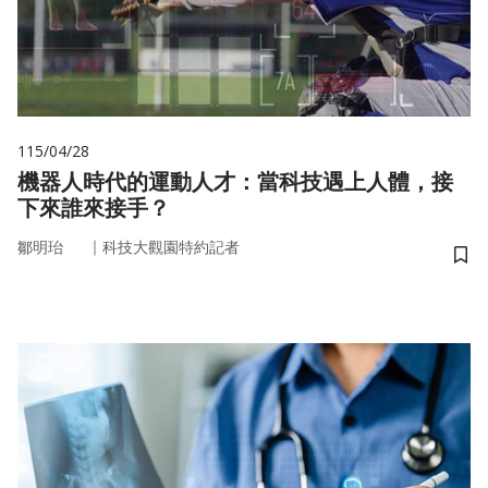
115/04/28
機器人時代的運動人才：當科技遇上人體，接
下來誰來接手？
｜
鄒明珆
科技大觀園特約記者
儲