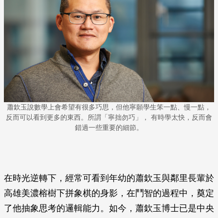
蕭欽玉說數學上會希望有很多巧思，但他寧願學生笨一點、慢一點，
反而可以看到更多的東西。所謂「寧拙勿巧」， 有時學太快，反而會
錯過一些重要的細節。
在時光逆轉下，經常可看到年幼的蕭欽玉與鄰里長輩於
高雄美濃榕樹下拼象棋的身影，在鬥智的過程中，奠定
了他抽象思考的邏輯能力。如今，蕭欽玉博士已是中央