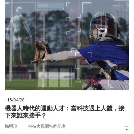
115/04/28
機器人時代的運動人才：當科技遇上人體，接
下來誰來接手？
｜
鄒明珆
科技大觀園特約記者
儲