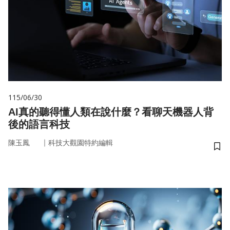
115/06/30
AI真的聽得懂人類在說什麼？看聊天機器人背
後的語言科技
｜
陳玉鳳
科技大觀園特約編輯
儲