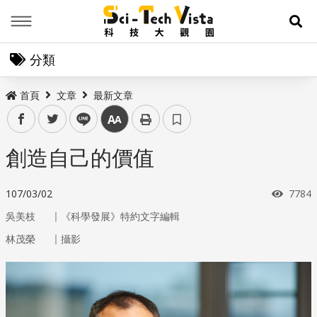
Menu
展
分類
首頁
文章
最新文章
facebook
twitter
line
中
創造自己的價值
瀏覽
107/03/02
7784
｜
吳美枝
《科學發展》特約文字編輯
｜
林茂榮
攝影