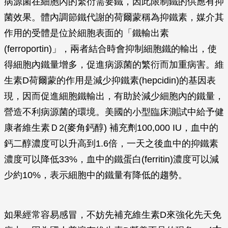
病源菌在細胞內的繁衍需要鐵，因此限制鐵的供應有抑
菌效果。體內調節鐵代謝的荷爾蒙稱為抑鐵素，媒介其
作用的受體是位於細胞表面的「鐵輸出素
(ferroportin)」，兩者結合時會抑制細胞鐵的輸出，使
得細胞內鐵量增多，促進病源菌的繁衍而加重病害。維
生素D荷爾蒙的作用是減少抑鐵素(hepcidin)的基因表
現，因而促進細胞鐵輸出，有助於減少細胞內的鐵量，
營造不利病源菌的環境。美國的小型臨床測試中給予健
康者維生素Ｄ2(麥角鈣醇) 補充劑100,000 IU，血中的
鈣二醇濃度可以升高到1.6倍，一天之後血中的抑鐵素
濃度可以降低33%，血中的鐵蛋白(ferritin)濃度可以減
少約10%，表示細胞中的鐵量有降低的趨勢。
如果經常容易感冒，不妨先補充維生素D來強化先天免