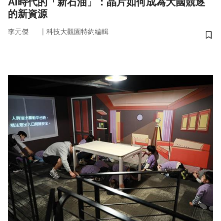
AI時代的「新石油」：晶片如何成為大國競逐
的新資源
｜
李元傑
科技大觀園特約編輯
儲