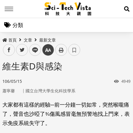
Menu
展
分類
首頁
文章
最新文章
facebook
twitter
line
中
維生素D與感染
瀏覽
106/05/15
4949
｜
蕭寧馨
國立台灣大學生化科技學系
大家都有這樣的經驗─前一分鐘一切如常，突然喉嚨痛
了，聲音也沙啞了¾傷風感冒毫無預警地找上門來，表
示免疫系統失守了。