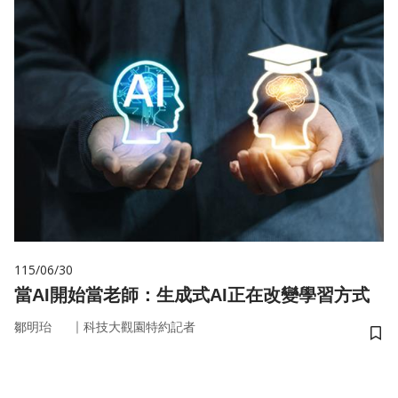
115/06/30
當AI開始當老師：生成式AI正在改變學習方式
｜
鄒明珆
科技大觀園特約記者
儲