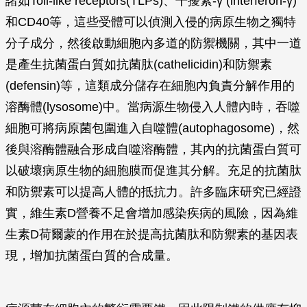
諸如Toll-like receptors(TLPs)、干擾素-γ (interferon-γ)
和CD40等，這些受體可以偵測入侵的病原生物之獨特
分子成分，然後啟動細胞內多道的防禦機關，其中一道
是產生抗菌蛋白質如抗菌肽(cathelicidin)和防禦素
(defensin)等，這類成分儲存在細胞內負責分解作用的
溶酶體(lysosome)中。當病源生物侵入人體內時，吞噬
細胞可將病原菌包圍進入自噬體(autophagosome)，然
後與溶酶體融合形成自噬溶酶體，其內的抗菌蛋白質可
以破壞病原生物的細胞膜而促進其分解。充足的抗菌肽
和防禦素可以提高人體的抵抗力。許多臨床研究已經證
實，維生素D營養不足會增加感染疾病的風險，因為維
生素D荷爾蒙的作用在於提高抗菌肽和防禦素的基因表
現，增加抗菌蛋白質的合成量。