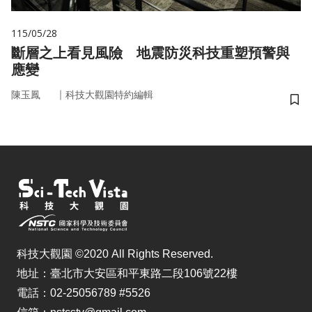
115/05/28
斷層之上看見風險 地震防災科技重塑預警與
應變
｜
陳玉鳳
科技大觀園特約編輯
儲
科技大觀園 ©2020 All Rights Reserved.
地址：臺北市大安區和平東路二段106號22樓
電話：02-25056789 #5526