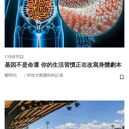
115/07/22
基因不是命運 你的生活習慣正在改寫身體劇本
｜
鄒明珆
科技大觀園特約記者
儲