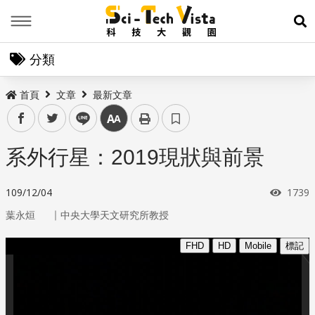
Menu
展
分類
首頁
文章
最新文章
facebook
twitter
line
中
系外行星：2019現狀與前景
瀏覽
109/12/04
1739
｜
葉永烜
中央大學天文研究所教授