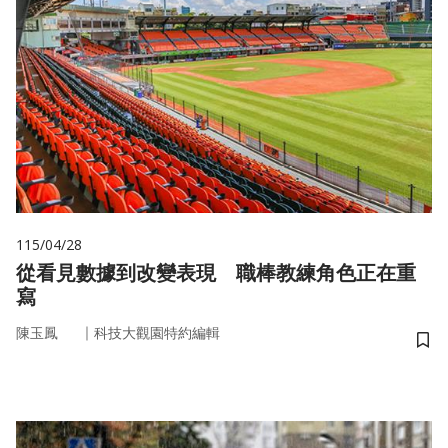
115/04/28
從看見數據到改變表現 職棒教練角色正在重
寫
｜
陳玉鳳
科技大觀園特約編輯
儲