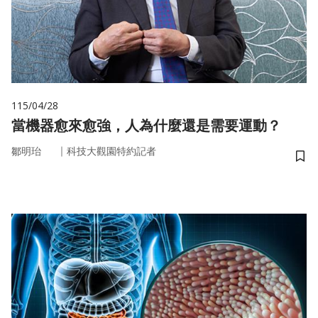
115/04/28
當機器愈來愈強，人為什麼還是需要運動？
｜
鄒明珆
科技大觀園特約記者
儲