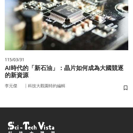
115/03/31
AI時代的「新石油」：晶片如何成為大國競逐
的新資源
｜
李元傑
科技大觀園特約編輯
儲