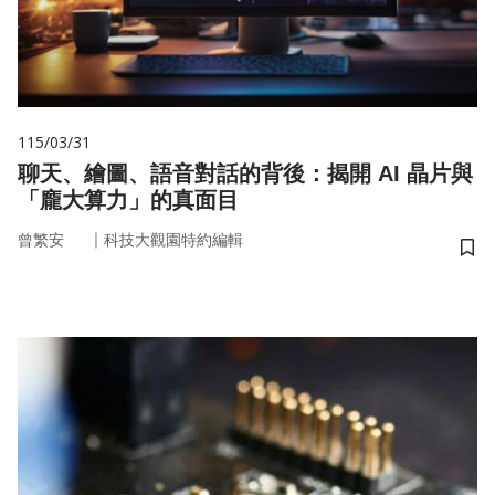
115/03/31
聊天、繪圖、語音對話的背後：揭開 AI 晶片與
「龐大算力」的真面目
｜
曾繁安
科技大觀園特約編輯
儲