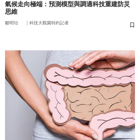
氣候走向極端：預測模型與調適科技重建防災
思維
｜
鄒明珆
科技大觀園特約記者
儲