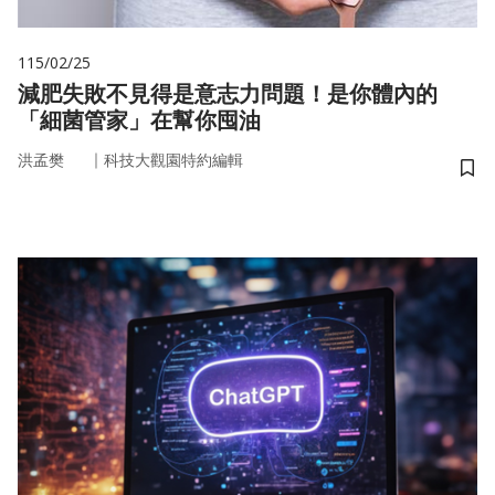
115/02/25
減肥失敗不見得是意志力問題！是你體內的
「細菌管家」在幫你囤油
｜
洪孟樊
科技大觀園特約編輯
儲