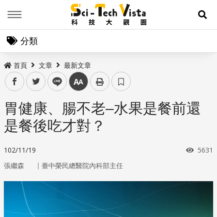
Menu
展
分類
首頁
文章
最新文章
facebook
twitter
line
中
胃健康、腸不老–水果是餐前還
是餐後吃才對？
瀏覽
102/11/19
5631
｜
張繼森
臺中榮民總醫院內科部主任