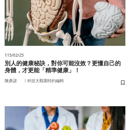
115/02/25
別人的健康秘訣，對你可能沒效？更懂自己的
身體，才更能「精準健康」！
｜
陳彥諺
科技大觀園特約編輯
儲