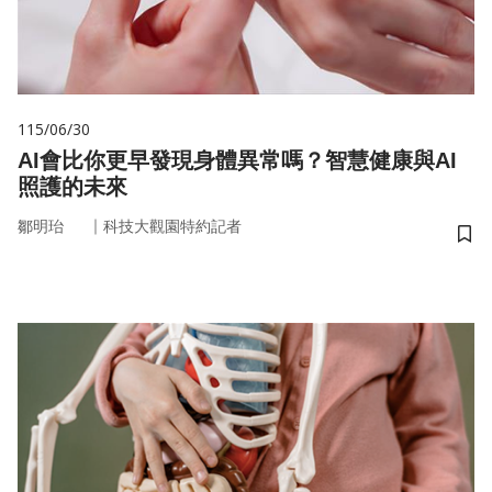
115/06/30
AI會比你更早發現身體異常嗎？智慧健康與AI
照護的未來
｜
鄒明珆
科技大觀園特約記者
儲