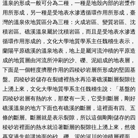
溫泉的形成一般可分為二種，一種是地殼內部的岩漿作
用所形成，另一種是受地表水滲透循環作用所形成，臺
灣的溫泉依地質區分為三種：火成岩區、變質岩區、沈
積岩區。礁溪溫泉屬於沈積岩區，而且是受地表水滲透
循環作用形成的，文化大學地質學系主任魏稽生表示，
蘭陽平原礁溪的溫泉地表，地上是屬河流沖積的平原造
成的地質層由河流所沖刷的沙、礫、泥組成的地表層，
下面是一個輕度擠壓作用的四稜砂岩層所形成的堅固基
盤。四稜砂岩儲存在裂縫裡熱水再沿著礁溪斷層裂隙往
上湧上來，文化大學地質學系主任魏稽生說：「基盤的
四稜砂岩層有熱的水，那麼有一天，它受到斷層，剛好
礁溪溫泉的地方下面也有礁溪的斷層，這裡面有四、五
條的斷層。斷層就是表示裂隙，所以這個剛剛儲存的四
稜砂岩裡面的熱水就沿著斷層的裂隙往上湧上來，然後
再穿過先前講地面的砂、礫、泥的河川的沖積層裡面，