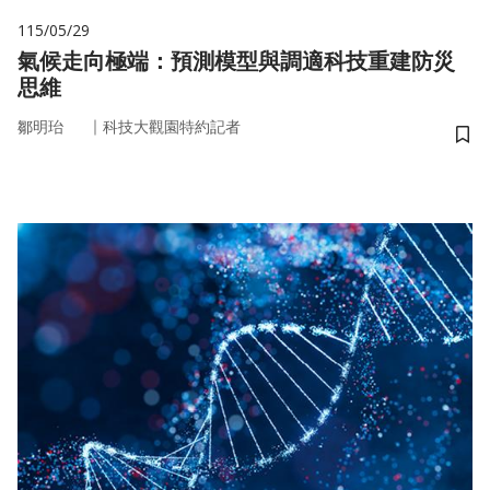
115/05/29
氣候走向極端：預測模型與調適科技重建防災
思維
｜
鄒明珆
科技大觀園特約記者
儲