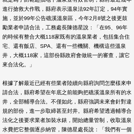
進行搶救大作戰，縣府表示溫泉法92年訂定，94年實
施，並於99年公告礁溪溫泉區，今年2月8號之後更鼓
勵業者申請合法，工務處長陳德星說：「在95、96年
的時候有整合大概118家既有的溫泉業者，包括集合住
宅、還有飯店、SPA、還有一些機關、機構這些溫泉
井，大概118家，這部份縣政府會做統一的審查，讓它
來合法化。」
根據了解最近已經有些業者陸續向縣府詢問怎麼樣來申
請合法，縣府希望在年底之前能夠把礁溪溫泉所有的水
井，全部輔導合法。不僅如此，縣府強調未來會針對違
規的部份，進一步取締甚至封井。縣府希望透過輔導合
法化之後要求業者加裝水錶，開始總量管制，收取溫泉
水費把它整個逐步納管，陳德星處長說：「我們有一個