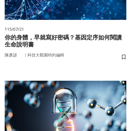
115/07/21
你的身體，早就寫好密碼？基因定序如何閱讀
生命說明書
｜
陳彥諺
科技大觀園特約編輯
儲