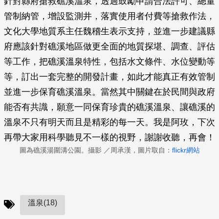
針對縣府搶救礁溪溫泉，透過鼓勵申請合法許可、總量
管制納管，增設監測井，落實使用者付費等搶救作法，
文化大學地質系主任魏稽生表示支持，並進一步建議縣
府應該針對礁溪地區做更全面的地質探堪、調查、評估
等工作，把礁溪溫泉特性，包括水文條件、水位變動等
等，訂出一套完整的開發計畫，如此才能真正有效管制
並進一步保育礁溪溫泉。當然其中關鍵在於民間與政府
能否有共識，願意一同保育珍貴的礁溪溫泉、讓礁溪的
溫泉不只有明天而且是精彩的每一天。我是阿玫，下次
再帶大家用科學聽見不一樣的視野，謝謝收聽，再會！
圖為礁溪湯圍溝公園。攝影 ／周承漢，圖片取自：
flickr網站
溫泉(18)