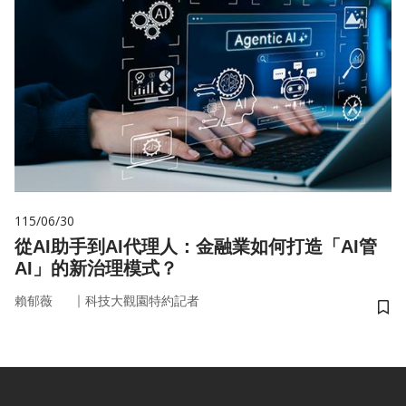
115/06/30
從AI助手到AI代理人：金融業如何打造「AI管
AI」的新治理模式？
｜
賴郁薇
科技大觀園特約記者
儲