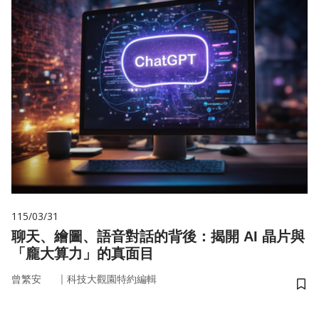
115/03/31
聊天、繪圖、語音對話的背後：揭開 AI 晶片與
「龐大算力」的真面目
｜
曾繁安
科技大觀園特約編輯
儲