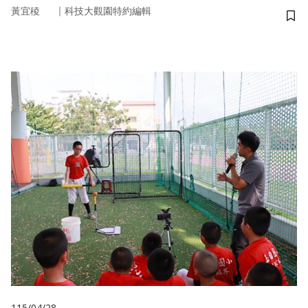
｜
黃宜稜
科技大觀園特約編輯
儲
115/04/28