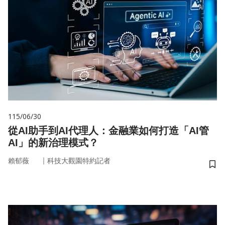
115/06/30
從AI助手到AI代理人：金融業如何打造「AI管
AI」的新治理模式？
｜
賴郁薇
科技大觀園特約記者
儲