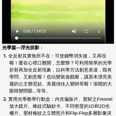
光學篇—浮光掠影
：
全反射其實無所不在：可使錢幣消失後，又再現
喔！愛在心裡口難開，怎麼辦？可利用簡單的光學
折射再加全反射現象，以科學方法創意表達，既有
學問、又創意喔！也玩變裝遊戲喔，讓原本漂亮美
麗的公主變尼姑、美麗俏佳人變帥哥喔！張開的大
眼睛變閉眼...等等。
實用光學教學行動盒：內含偏振片、塑材之Fresnel
放大鏡片、條紋式驗鈔卡、不同密度的1D和2D光
柵片、塑材條紋之立體照片和Flip-Flop多層影像演