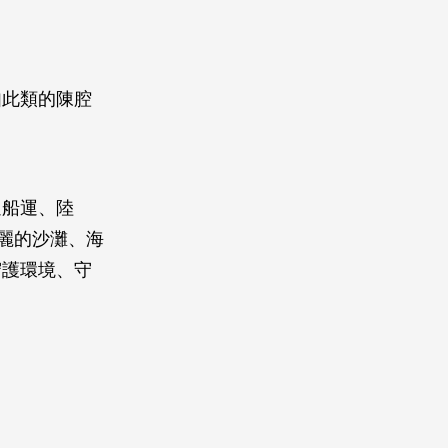
如此類的陳腔
過船運、陸
麗的沙灘、海
守護環境、守