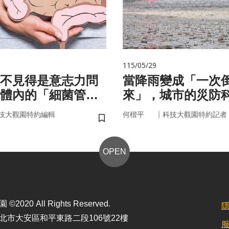
115/05/29
不見得是意志力問
當降雨變成「一次
體內的「細菌管
來」，城市的災防
你囤油
即時應變？
｜
技大觀園特約編輯
何楷平
科技大觀園特約記者
儲存書籤
OPEN
2020 All Rights Reserved.
北市大安區和平東路二段106號22樓