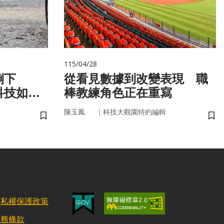
115/04/28
倒下
從看見數據到改變表現 職
科技如何
棒教練角色正在重寫
｜
陳玉鳳
科技大觀園特約編輯
儲存書籤
儲
隱私權保護政策
服務條款