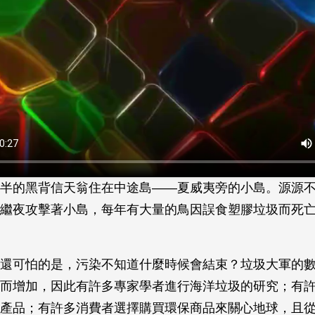
半的黑背信天翁住在中途島——夏威夷旁的小島。源源
繼夜攻擊著小島，每年有大量的鳥因誤食塑膠垃圾而死
還可怕的是，污染不知道什麼時候會結束？垃圾大軍的
而增加，因此有許多專家學者進行海洋垃圾的研究；有
產品；有許多消費者選擇購買環保商品來關心地球，且