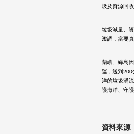
圾及資源回收
垃圾減量、資
濫調，當要真
蘭嶼、綠島因
運，送到20
洋的垃圾渦流
護海洋、守護
資料來源