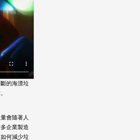
不斷的海漂垃
亡。
數量會隨著人
許多企業製造
從如何減少垃