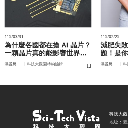
115/03/31
115/02/25
為什麼各國都在搶 AI 晶片？
減肥失敗
一顆晶片真的能影響世界
題！是你
嗎？
家」在幫
｜
｜
洪孟樊
科技大觀園特約編輯
洪孟樊
科
儲存書籤
科技大觀園 ©
地址：臺