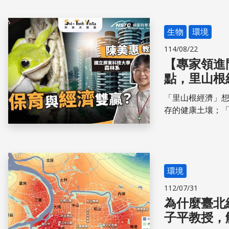
生物
環境
114/08/22
【專家領進
點，里山根
「里山根經濟」
存的健康土壤；
終長出來甜美的
說，它就是一個
式。 保育和經濟
護家鄉」能成為
環境
人們也因為土地
112/07/31
為什麼臺北
子平教授，