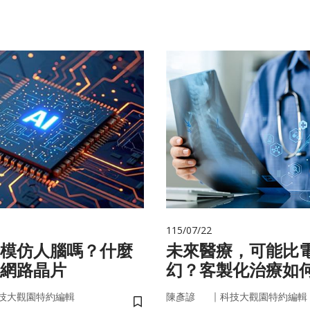
115/07/22
在模仿人腦嗎？什麼
未來醫療，可能比
網路晶片
幻？客製化治療如
實世界
｜
技大觀園特約編輯
陳彥諺
科技大觀園特約編輯
儲存書籤