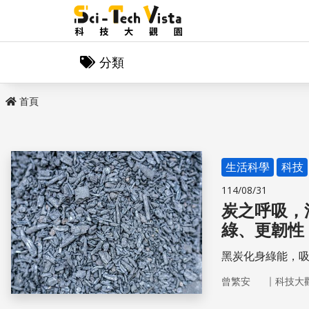
分類
首頁
生活科學
科技
114/08/31
炭之呼吸，
綠、更韌性
黑炭化身綠能，
｜
曾繁安
科技大