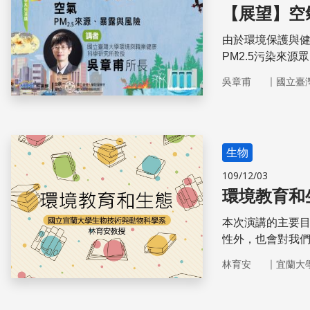
【展望】空
由於環境保護與健
PM2.5污染來
型空氣品質監測
｜
吳章甫
國立臺
生物
109/12/03
環境教育和
本次演講的主要
性外，也會對我
與，並切實能愛
｜
林育安
宜蘭大