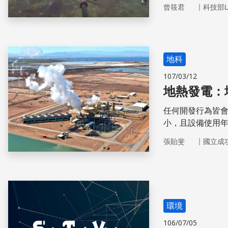
的海洋、食用垃圾
｜
曾筱君
科技部L
是我們保護大自
地科
107/03/12
地熱發電：
任何開發行為皆
小，且設備使用
另外熱液需回收
｜
張貽斐
國立成
壓力，延長地熱
環境
106/07/05