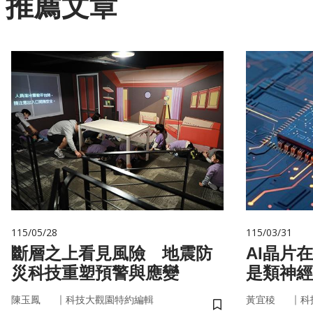
推薦文章
115/05/28
115/03/31
斷層之上看見風險 地震防
AI晶片
災科技重塑預警與應變
是類神經
｜
｜
陳玉鳳
科技大觀園特約編輯
黃宜稜
科
儲存書籤