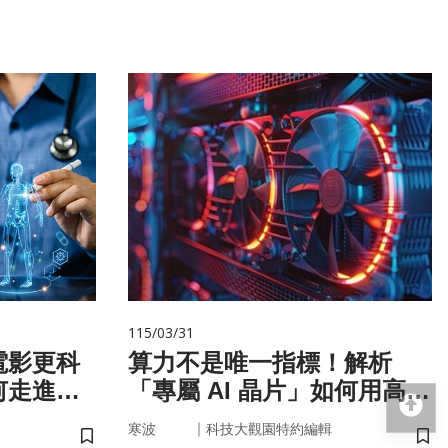
115/03/31
電影更科
算力不是唯一指標！解析
何走進真
「專屬 AI 晶片」如何用高效
回
率驅動未來
｜
寒波
科技大觀園特約編輯
儲存書籤
儲