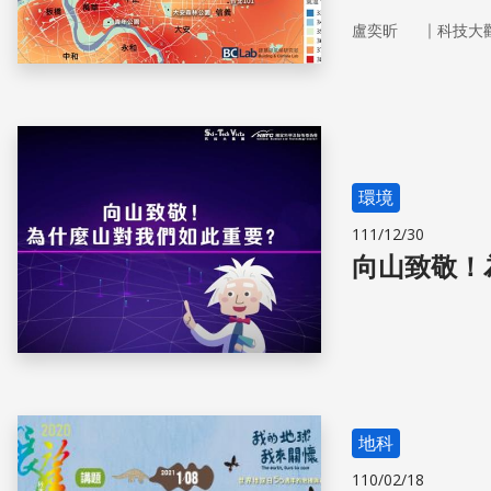
｜
盧奕昕
科技大
環境
111/12/30
向山致敬！
地科
110/02/18