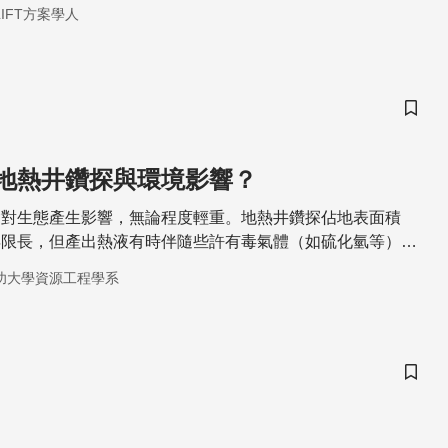
而死的生物，環保的3R行動（垃圾減量、回收、重複利用）
IFT方案學人
然環境最有效的行動準則之一。
儲存
地熱井鑽探與環境影響？
會對生態產生影響，無論程度輕重。地熱井鑽探佔地表面積
年限長，但產出熱液有時伴隨些許有毒氣體（如硫化氫等），
處理避免汙染地表水，可透過回注方式解決，同時能維持地層
功大學資源工程學系
資源開發壽命，避免長期抽水造成地層下陷之可能。
儲存