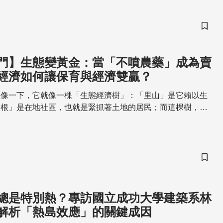
儲存
門】生態變黃金：當「不噴農藥」成為賣
經濟如何讓保育與經濟雙贏？
想像一下，它就像一棵「生態經濟樹」：「里山」是它賴以生
「根」是在地社區，也就是緊抓著土地的居民；而這棵樹，最
果實，就是生態旅遊、農特產品這些「經濟」收入！簡單來
把「愛護環境」當成核心競爭力，從土地裡長出來的經濟模
不一定是對立的。我們期待看見，在台灣的每一個角落，「守
一門最值得驕傲的事業，讓這片土地因為人們的珍惜而豐饒，
儲存
的豐饒而富足。
總是特別熱？專訪國立成功大學建築系林
解析「熱島效應」的關鍵成因