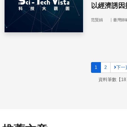
以經濟誘因
｜
范賢娟
臺灣師
1
2
下一
資料筆數【18