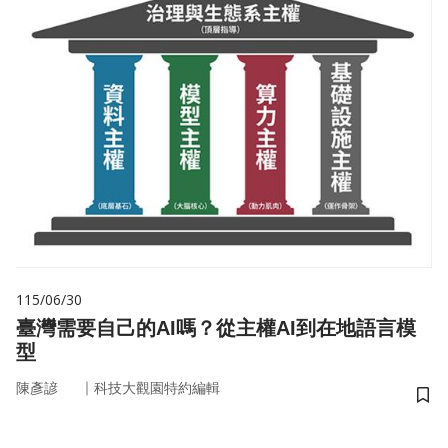
115/06/30
臺灣需要自己的AI嗎？從主權AI到在地語言模
型
｜
陳彥諺
科技大觀園特約編輯
儲