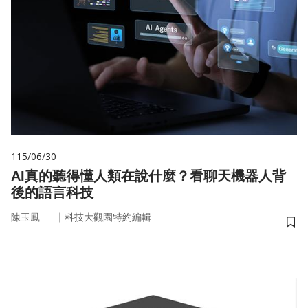
115/06/30
AI真的聽得懂人類在說什麼？看聊天機器人背
後的語言科技
｜
陳玉鳳
科技大觀園特約編輯
儲