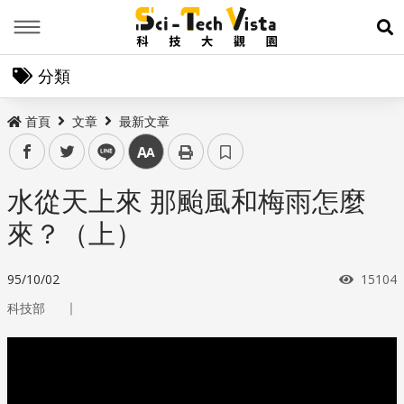
Menu
展
分類
首頁
文章
最新文章
facebook
twitter
line
中
水從天上來 那颱風和梅雨怎麼
來？（上）
瀏覽次
95/10/02
15104
｜
科技部