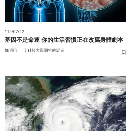
115/07/22
基因不是命運 你的生活習慣正在改寫身體劇本
｜
鄒明珆
科技大觀園特約記者
儲