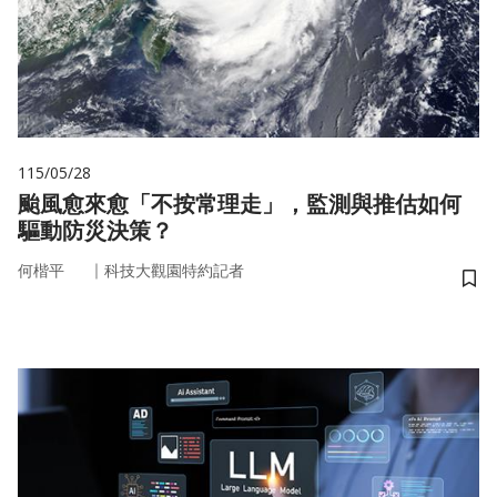
115/05/28
颱風愈來愈「不按常理走」，監測與推估如何
驅動防災決策？
｜
何楷平
科技大觀園特約記者
儲