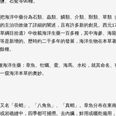
鹽、石鱉等90種。
把海洋中藥分為石類、蟲類、鱗類、介類、獸類、草類
的主治功效做了詳細的闡述，且有許多新的創見。西元17
草綱目拾遺》中收載海洋生藥一百多種，其中海參、海
等是新增的。歷時約二千多年的發展，海洋生物在本草
餘種。
種海洋生藥：章魚、牡蠣、鱟、海馬、水松，就其命名、
一窺海洋本草的奧妙。
又名「長蛸」、「八角魚」、「真蛸」。章魚分布在東
或岩礁縫中，四季都可捕撈。去內臟，鮮用或曬乾備用