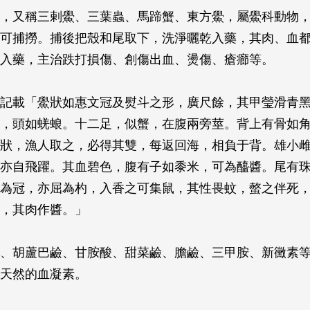
，又稱三剌鱟、三葉蟲、馬蹄蟹、東方鱟，屬鱟科動物
可捕撈。捕後把殼和尾取下，洗淨曬乾入藥，其肉、血
入藥，主治跌打損傷、創傷出血、燙傷、瘡癤等。
記載「鱟狀如惠文冠及熨斗之形，廣尺餘，其甲瑩滑青
，頭如蜣蜋。十二足，似蟹，在腹兩旁莖。背上有骨如
狀，漁人取之，必得其雙，每返回海，相負于背。雄小
亦自飛躍。其血碧色，腹有子如黍米，可為醯醬。尾有
為冠，亦屈為杓，入香之可集鼠，其性畏蚊，螫之伴死
，其肉作醬。」
、胡蘆巴鹼、甘胺酸、甜菜鹼、膽鹼、三甲胺、新黴素
天然的血凝素。