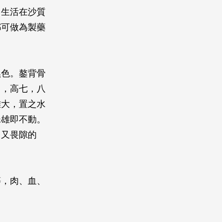
，生活在沙質
都可做為製藥
黑色。鏊背骨
角，高七，八
雌大，置之水
珠雄即不動。
，又畏隙的
等，肉、血、