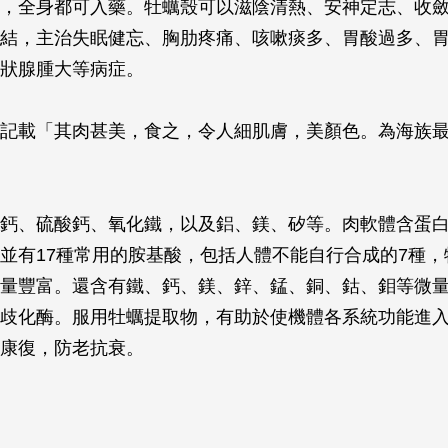
，全身都可入藥。牡蠣殼可以滋陰清熱、安神定志、收
結，主治失眠健忘、胸肋疼痛、咳嗽痰多、胃酸過多、
狀腺腫大等病症。
記載「其肉甚美，食之，令人細肌膚，美顏色。為海族
鈣、硫酸鈣、氧化鐵，以及鋁、鎂、矽等。肉軟體含蛋
並有17種常用的胺基酸，包括人體不能自行合成的7種，
量豐富。還含有鐵、鈣、鎂、鋅、錳、銅、鈷、鉬等微
歧化酶。服用牡蠣提取物，有助於使機體各系統功能進
康復，防老抗衰。