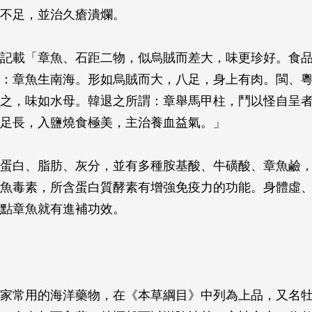
不足，並治久瘡潰爛。
記載「章魚、石距二物，似烏賊而差大，味更珍好。食
：章魚生南海。形如烏賊而大，八足，身上有肉。閩、
之，味如水母。韓退之所謂：章舉馬甲柱，鬥以怪自呈
足長，入鹽燒食極美，主治養血益氣。」
蛋白、脂肪、灰分，並有多種胺基酸、牛磺酸、章魚鹼
魚毒素，所含蛋白質酵素有增強免疫力的功能。身體虛
點章魚就有進補功效。
家常用的海洋藥物，在《本草綱目》中列為上品，又名