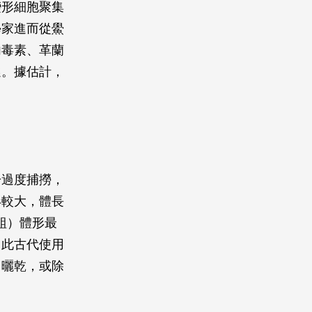
變形細胞聚集
學家進而從鱟
內毒素、革蘭
選。據估計，
於過度捕撈，
形較大，體長
海蛆）體形最
因此古代使用
，曬乾，或除