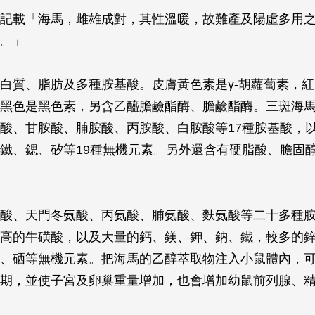
記載「海馬，雌雄成對，其性溫暖，故難產及陽虛多用
。」
白質、脂肪及多種胺基酸。皮膚黃色素是γ-胡蘿蔔素，
黑色是黑色素，另含乙醯膽鹼酯酶、膽鹼酯酶。三斑海
酸、甘胺酸、脯胺酸、丙胺酸、白胺酸等17種胺基酸，
鐵、鍶、矽等19種無機元素。另外還含有硬脂酸、膽固
酸、天門冬氨酸、丙氨酸、脯氨酸、麩氨酸等二十多種
高的牛磺酸，以及大量的鈣、鎂、鉀、鈉、鐵，較多的
、硒等無機元素。把海馬的乙醇萃取物注入小鼠體內，
期，並使子宮及卵巢重量增加，也會增加幼鼠前列腺、