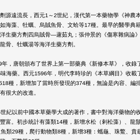
劑源遠流長，西元1～2世紀，漢代第一本藥物學《神農
如海藻、牡蠣、烏賊魚骨、文蛤等17種。最早的醫學典
洋生藥方劑四烏賊骨—藘茹丸；張仲景的《傷寒雜病論
龍骨、牡蠣湯等海洋生藥方劑。
659年，唐朝頒布了世界上第一部藥典《新修本草》，收錄
5味海藥。西元1596年，明代李時珍的《本草綱目》收載
,518種，新增加了當時所發現的374種，無論是內容、編
有很大的改進。
6世紀以前中國本草藥學大成的著作，書中對海洋藥物的
豐富。初步統計有藻類14種，新增水松（剌松藻）、龍
，魚類29種，爬行動物類8種，新增3種：蠵龜、珠鱉、賁