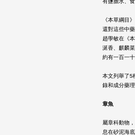
有鹽膽水、食
《本草綱目》
還對這些中藥
趙學敏在《本
涎香、麒麟菜
約有一百一十
本文列舉了5
錄和成分藥理
章魚
屬章科動物，
息在砂泥海底