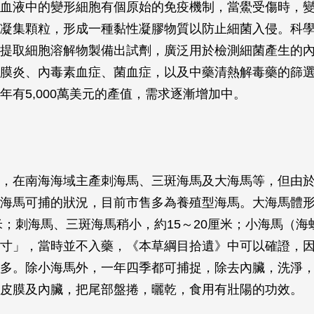
血液中的變形細胞有個原始的免疫機制，當鱟受傷時，
凝集顆粒，形成一種黏性凝膠物質以防止細菌入侵。科
提取細胞溶解物製備出試劑，廣泛用於檢測細菌產生的
膜炎、內毒素血症、菌血症，以及中藥清熱解毒藥的篩
年有5,000萬美元的產值，需求逐漸增加中。
，在南海海域主產刺海馬、三斑海馬及大海馬等，但由
海馬可捕的狀況，目前市售多為養殖型海馬。大海馬體
厘米；刺海馬、三斑海馬稍小，約15～20厘米；小海馬（
寸」，當時並不入藥，《本草綱目拾遺》中可以確證，
多。除小海馬外，一年四季都可捕捉，除去內臟，洗淨
皮膜及內臟，把尾部盤捲，曬乾，食用有壯陽的功效。