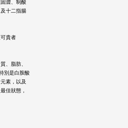
斂固澀、制酸
胃及十二指腸
最可貴者
白質、脂肪、
特別是白胺酸
量元素，以及
入最佳狀態，