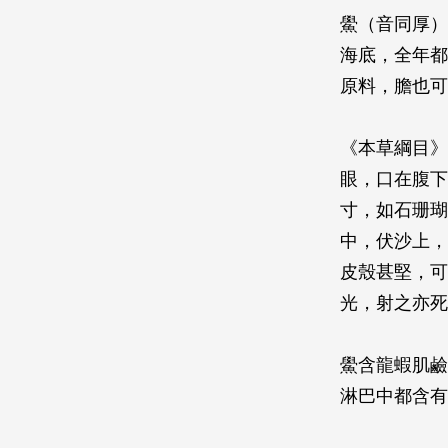
鱟（音同厚）
海底，全年都
原料，膽也可
《本草綱目》
眼，口在腹下
寸，如石珊瑚
中，伏沙上，
皮殼甚堅，可
光，射之亦死
鱟含龍蝦肌鹼
淋巴中都含有