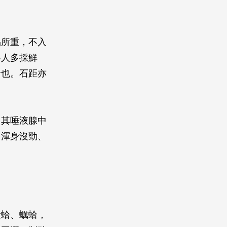
品所重，不入
粵人多採鮮
者也。石距亦
，其唾液腺中
、渾身沒勁、
牡蛤、蠣蛤，