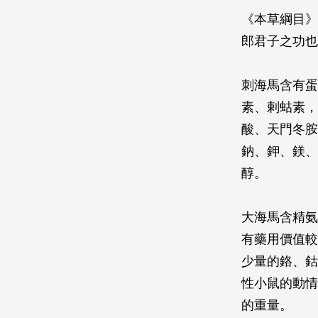
《本草綱目》
郎君子之功也
刺海馬含有蛋
素、剌蛄素，
酸、天門冬胺
鈉、鉀、鎂、
醇。
大海馬含精氨
有藥用價值較
少量的鉻、鈷
性小鼠的動情
的重量。