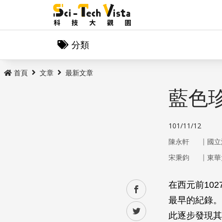
分類
首頁
文章
最新文章
藍色
101/11/12
｜
陳永軒
國立
｜
宋秉鈞
東華
在西元前10
facebook
最早的紀錄。
twitter
此逐步發現其