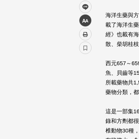
line
海洋生藥與方
中
載了海洋生藥
經》也載有海
散、柴胡桂枝
西元657～
魚、貝齒等1
所載藥物共1
藥物分類，都
這是一部集1
錄和方劑都很
椎動物30種