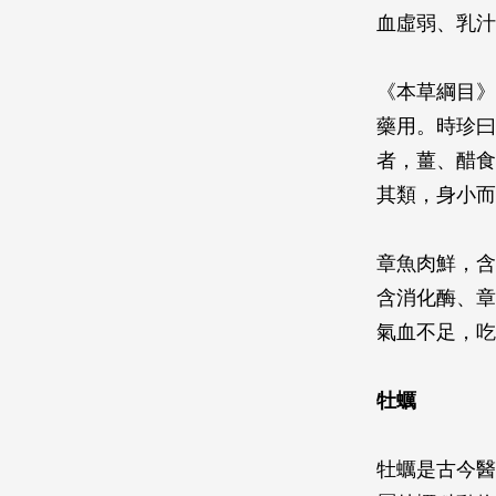
血虛弱、乳汁
《本草綱目》
藥用。時珍曰
者，薑、醋食
其類，身小而
章魚肉鮮，含
含消化酶、章
氣血不足，吃
牡蠣
牡蠣是古今醫