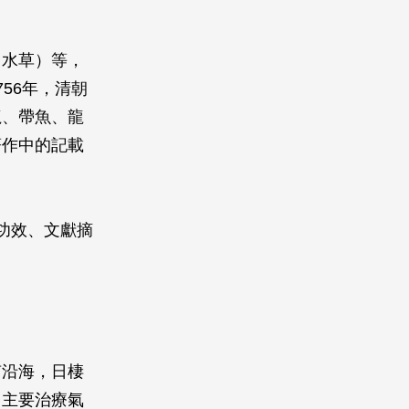
（水草）等，
56年，清朝
龍、帶魚、龍
著作中的記載
功效、文獻摘
南沿海，日棲
，主要治療氣