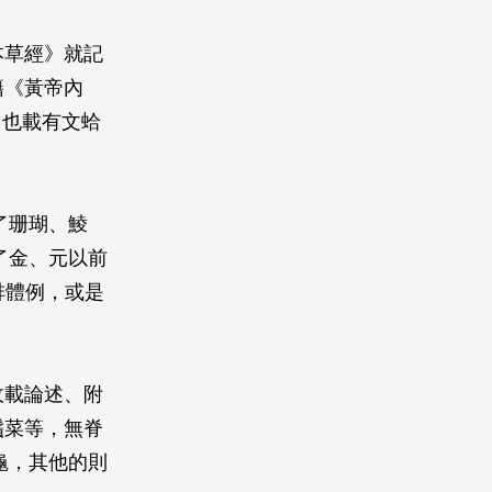
本草經》就記
籍《黃帝內
》也載有文蛤
了珊瑚、鯪
了金、元以前
排體例，或是
收載論述、附
鬚菜等，無脊
龜，其他的則