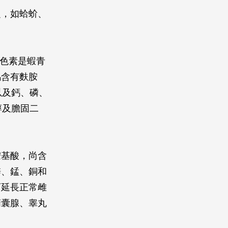
之，如蛤蚧、
紅色素是蝦青
馬含有麩胺
以及鈣、磷、
醇及膽固二
胺基酸，尚含
鋅、錳、銅和
可延長正常雌
精囊腺、睾丸