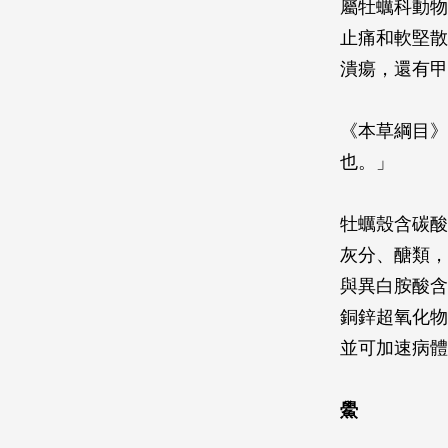
屬牡蠣科動物
止痛和軟堅散
潰瘍，還有甲
《本草綱目》
也。」
牡蠣殼含碳酸
灰分、醣類，
與異白胺酸含
銅鋅超氧化物
並可加速病體
鱟