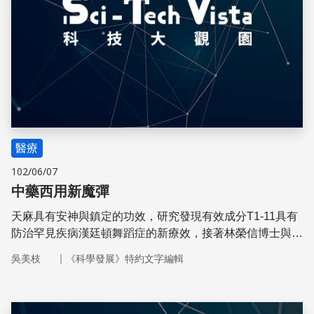
醫療
102/06/07
中藥西用新魔彈
天麻具有安神與鎮定的功效，研究發現有效成分T1-11具有
防治罕見疾病漢廷頓舞蹈症的新療效，接著林榮信博士與方
俊民教授以這個新成分為基礎，設計並合成了一系列新藥
｜
吳美枝
《科學發展》特約文字編輯
物。