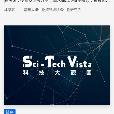
異快速，使新藥研發趕不上需求而出現研發瓶頸，種種因素
促使世人重新重視傳統草藥。
｜
林彩雲
清華大學生物資訊與結構生物研究所
儲存
醫療