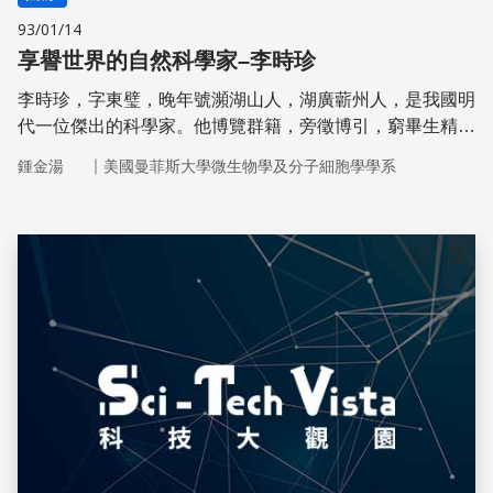
93/01/14
享譽世界的自然科學家–李時珍
李時珍，字東璧，晚年號瀕湖山人，湖廣蘄州人，是我國明
代一位傑出的科學家。他博覽群籍，旁徵博引，窮畢生精力
完成一部被譽為「中國古代百科全書」的二百萬字巨作《本
｜
鍾金湯
美國曼菲斯大學微生物學及分子細胞學學系
草綱目》。
儲存