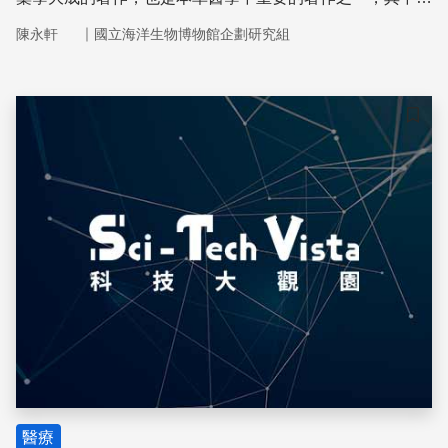
洋生物扮演著重要的角色，袓先的智慧一脈相傳，對民族昌
｜
陳永軒
國立海洋生物博物館企劃研究組
盛有不可磨滅的貢獻。
儲存
醫療