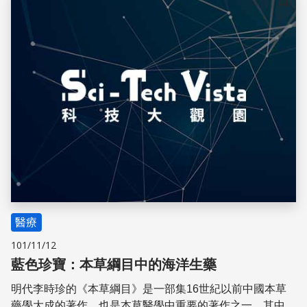
儲存
醫療
101/11/12
藍色珍寶：本草綱目中的海洋生藥
明代李時珍的《本草綱目》是一部集16世紀以前中國本草
藥學大成的著作，也是本草醫學中重要的著作之一，其中海