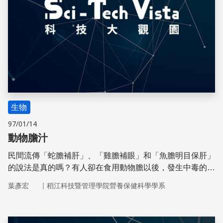
生物
97/01/14
動物膽汁
民間流傳「蛇膽補肝」、「雞膽補眼」和「魚膽明目保肝」
的說法是真的嗎？有人卻在食用動物膽以後，發生中毒的情
況，最後導致腎衰竭或肝病變而死。
｜
葉彥宏
稻江科技暨管理學院營養保健科學學系