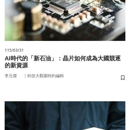
115/03/31
AI時代的「新石油」：晶片如何成為大國競逐
的新資源
｜
李元傑
科技大觀園特約編輯
儲