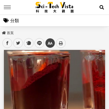
Menu
展
分類
首頁
facebook
twitter
plurk
line
中
儲存