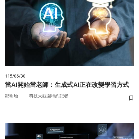
115/06/30
當AI開始當老師：生成式AI正在改變學習方式
｜
鄒明珆
科技大觀園特約記者
儲