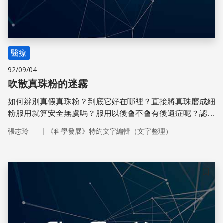
醫療
92/09/04
吹散真珠粉的迷霧
如何辨別真假真珠粉？到底它好在哪裡？直接將真珠磨成細
粉服用就算安全無虞嗎？服用以後會不會有後遺症呢？認知
上的不足，讓疼惜真珠粉的人們如墜五里霧，變得不知所
｜
張志玲
《科學發展》特約文字編輯（文字整理）
措。
儲存