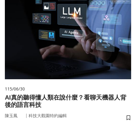
115/06/30
AI真的聽得懂人類在說什麼？看聊天機器人背
後的語言科技
｜
陳玉鳳
科技大觀園特約編輯
儲