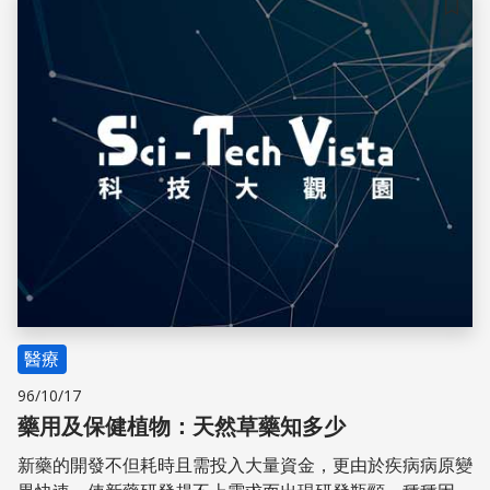
儲存
醫療
96/10/17
藥用及保健植物：天然草藥知多少
新藥的開發不但耗時且需投入大量資金，更由於疾病病原變