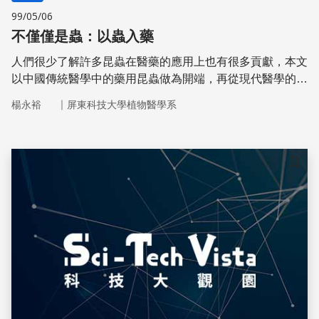
99/05/06
不僅僅是蟲：以蟲入藥
人們很少了解許多昆蟲在醫藥的應用上也有很多貢獻，本文
以中國傳統醫學中的藥用昆蟲做為開端，再從現代醫學的角
度說明昆蟲入藥的可能性。
｜
楊永裕
屏東科技大學植物醫學系
儲存