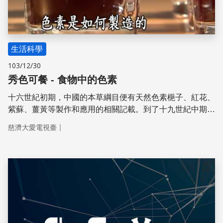
生活科學
103/12/30
秀色可餐 - 食物中的色素
十六世紀初期，中國的本草綱目便有天然色素梔子、紅花、
紫蘇、薑黃等製作和應用的相關記載。到了十九世紀中期，
西方的化學色素應用大行其道，人工化合色素大張旗鼓的進
｜
慈濟大愛電視臺
軍食品市場，終於引發食品安全的討論與爭議。部分組織大
聲呼籲遠離有害的人工色素，世界各國也已經開始強制規範
食用色素的使用量與範圍。色素是如何製造的，色素對人體
有什麼影響？在過量添加、違法使用色素的潛在危機裡，消
儲存
費者應該如何趨吉避凶？食品的安全已經是現今重要也迫切
的生活課題。