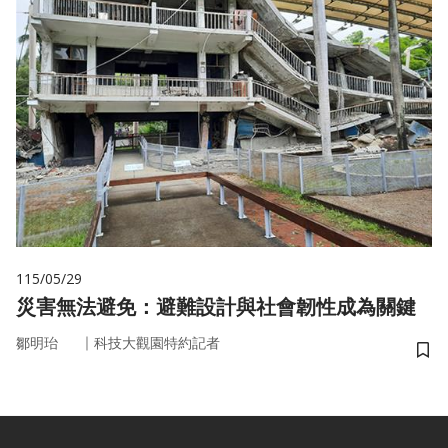
115/05/29
災害無法避免：避難設計與社會韌性成為關鍵
｜
鄒明珆
科技大觀園特約記者
儲