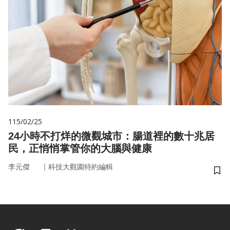
115/02/25
24小時不打烊的微觀城市：腸道裡的數十兆居
民，正悄悄掌管你的大腦與健康
｜
李元傑
科技大觀園特約編輯
儲