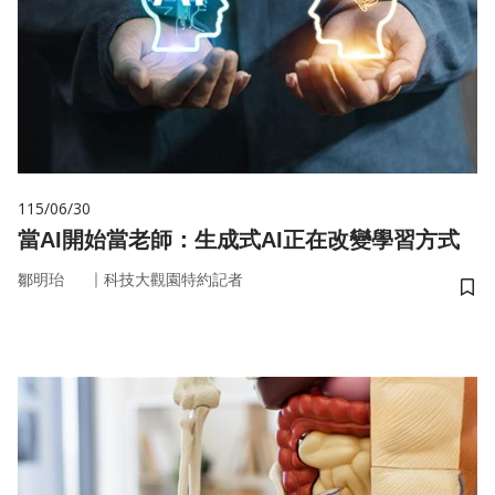
115/06/30
當AI開始當老師：生成式AI正在改變學習方式
｜
鄒明珆
科技大觀園特約記者
儲