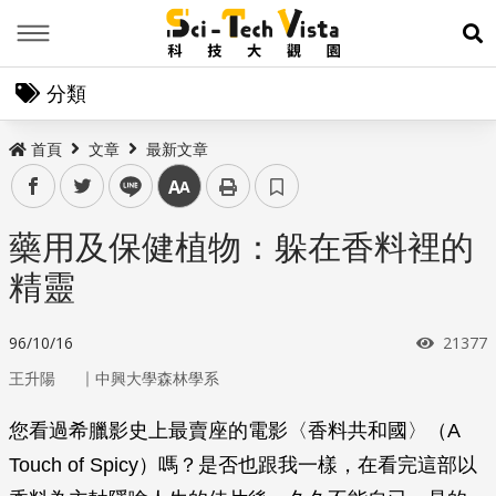
Menu
展
分類
首頁
文章
最新文章
facebook
twitter
line
中
藥用及保健植物：躲在香料裡的
精靈
瀏覽次
96/10/16
21377
｜
王升陽
中興大學森林學系
您看過希臘影史上最賣座的電影〈香料共和國〉（A
Touch of Spicy）嗎？是否也跟我一樣，在看完這部以