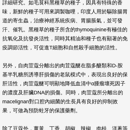
詳細研究。如毛茛科黑種草的種子，因具有特殊的香
味，新鮮的種子可用來調製咖哩，印度人用於驅除腸胃
道的寄生蟲，治療神經系統疾病、胃腸脹氣，並可發
汗、催乳。黑種草的種子所含的thymoquinine有極佳的
抗氧化及抗發炎活性，同時其精油和種子也有顯著的免
疫調節活性，可促進T細胞和自然殺手細胞的活性。
另外，自肉荳蔻分離出的肉荳蔻醚在脂多醣類和D-胺
基半乳糖所誘導肝損傷的老鼠模式中，表現出良好的保
肝活性，肉荳蔻醚可明顯地降低血清中
α
腫瘤壞死因子
的濃度及肝臟DNA的損傷。同時，肉荳蔻所分離出的
macelignan對口腔內細菌的生長具有良好的抑制效
果，可做為預防蛀牙的保護藥劑。
除了豆蔻外，薑黃、丁香、胡椒、辣椒、肉桂、洋蔥等