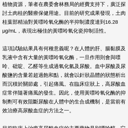
植物資源，筆者在農委會林務局的經費支持下，廣泛探
討土肉桂的醫療保健用途。目前的研究成果發現，土肉
桂葉部精油對黃嘌呤氧化酶的半抑制濃度達到16.28
μ
g/mL，表現出極佳的黃嘌呤氧化瓷抑制活性。
這項試驗結果具有何種意義呢？在人體的肝、腸黏膜及
乳液中含有大量的黃嘌呤氧化酶，一旦作用則會與嘌
呤、砒啶、乙醛等生成過氧化氫及尿酸。血中尿酸及尿
酸鹽的含量若超過飽和點，就會以針狀晶體的狀態析出
而沉積於關節處，引起痛風。在臨床症狀上，高尿酸血
症常伴隨著痛風的發生。因此，使用黃嘌呤氧化酶的抑
制劑可有效阻斷尿酸在人體中的生合成機制，是當前有
效治療高尿酸血症的方法之一。