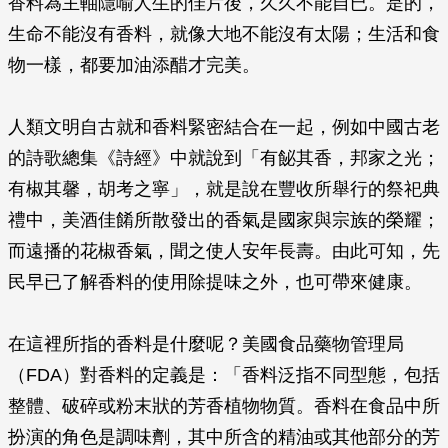
香料為主軸隱喻人生的佳片後，久久不能自已。是的，
生命不能沒有香料，就像大地不能沒有太陽；生活和食
物一樣，都要加油添醋才完美。
人類文明自古就和香料緊密結合在一起，例如中國古老
的詩歌總集《詩經》中就說到「有飶其香，邦家之光；
有椒其馨，胡考之寧」，就是說在豐收所舉行的祭祀典
禮中，美酒佳餚所散發出的香氣是國家與宗族的榮耀；
而遠播的花椒香氣，聞之使人安年長壽。由此可知，先
民早已了解香料的使用除提味之外，也可帶來健康。
在這裡所指的香料是什麼呢？美國食品藥物管理局
（FDA）對香料的定義是：「香料泛指不同型態，包括
整體、破碎或粉末狀的芳香植物物質。香料在食品中所
扮演的角色是調味劑，其中所含的精油或其他部分的芳