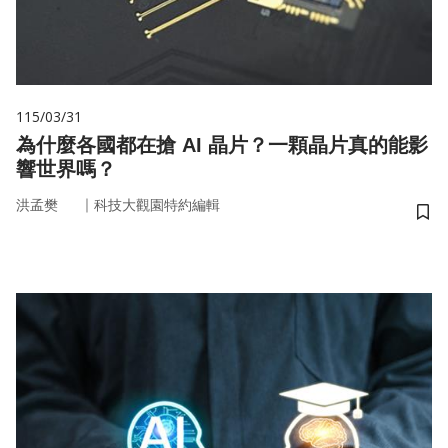
115/03/31
為什麼各國都在搶 AI 晶片？一顆晶片真的能影
響世界嗎？
｜
洪孟樊
科技大觀園特約編輯
儲