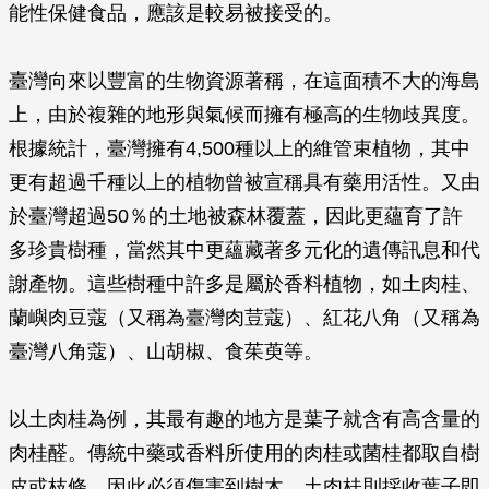
能性保健食品，應該是較易被接受的。
臺灣向來以豐富的生物資源著稱，在這面積不大的海島
上，由於複雜的地形與氣候而擁有極高的生物歧異度。
根據統計，臺灣擁有4,500種以上的維管束植物，其中
更有超過千種以上的植物曾被宣稱具有藥用活性。又由
於臺灣超過50％的土地被森林覆蓋，因此更蘊育了許
多珍貴樹種，當然其中更蘊藏著多元化的遺傳訊息和代
謝產物。這些樹種中許多是屬於香料植物，如土肉桂、
蘭嶼肉豆蔻（又稱為臺灣肉荳蔻）、紅花八角（又稱為
臺灣八角蔻）、山胡椒、食茱萸等。
以土肉桂為例，其最有趣的地方是葉子就含有高含量的
肉桂醛。傳統中藥或香料所使用的肉桂或菌桂都取自樹
皮或枝條，因此必須傷害到樹木，土肉桂則採收葉子即