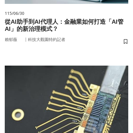
115/06/30
從AI助手到AI代理人：金融業如何打造「AI管
AI」的新治理模式？
｜
賴郁薇
科技大觀園特約記者
儲