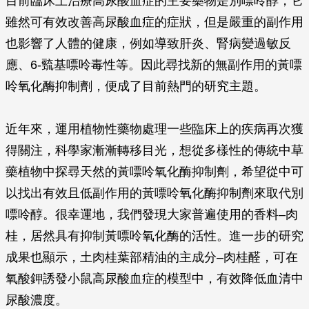
目前臨床上治療高尿酸血症的主要藥物是別嘌呤醇，它
雖然可有效改善高尿酸血症的症狀，但是嚴重的副作用
也影響了人體的健康，例如導致肝炎、腎病變過敏反
應、6-巰基嘌呤毒性等。因此尋找新的無副作用的黃嘌
呤氧化酶抑制劑，便成了目前熱門的研究主題。
近年來，運用植物性藥物處理一些臨床上的疾病再次獲
得關注，科學家漸漸轉移目光，想從多樣性的傳統中草
藥植物中探尋天然的黃嘌呤氧化酶抑制劑，希望從中可
以找出有效且低副作用的黃嘌呤氧化酶抑制劑來取代別
嘌呤醇。很幸運地，我們發現大家普遍使用的香料–肉
桂，居然具有抑制黃嘌呤氧化酶的活性。進一步的研究
成果也顯示，土肉桂葉部精油的主成分–肉桂醛，可在
氧酸鉀誘發小鼠高尿酸血症的模型中，有效降低血清中
尿酸濃度。