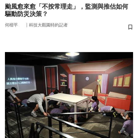
颱風愈來愈「不按常理走」，監測與推估如何
驅動防災決策？
｜
何楷平
科技大觀園特約記者
儲