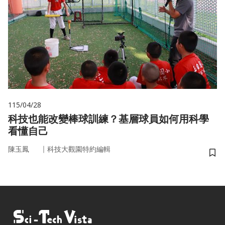
115/04/28
科技也能改變棒球訓練？基層球員如何用科學
看懂自己
｜
陳玉鳳
科技大觀園特約編輯
儲