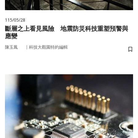
115/05/28
斷層之上看見風險 地震防災科技重塑預警與
應變
｜
陳玉鳳
科技大觀園特約編輯
儲