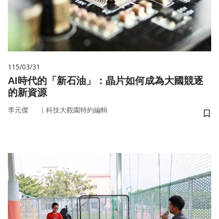
115/03/31
AI時代的「新石油」：晶片如何成為大國競逐
的新資源
｜
李元傑
科技大觀園特約編輯
儲