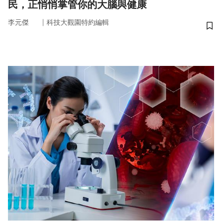
民，正悄悄掌管你的大腦與健康
｜
李元傑
科技大觀園特約編輯
儲