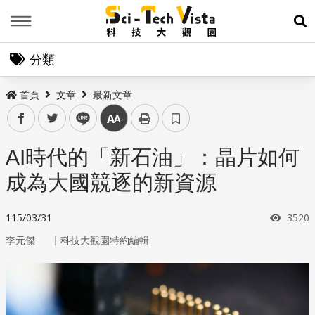
Menu
展
分類
首頁
文章
最新文章
facebook
twitter
line
中
AI時代的「新石油」：晶片如何
成為大國競逐的新資源
瀏覽
115/03/31
3520
｜
李元傑
科技大觀園特約編輯