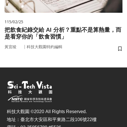
115/02/25
把飲食紀錄交給 AI 分析？重點不是算熱量，而
是看穿你的「飲食習慣」
｜
黃宜稜
科技大觀園特約編輯
儲
科技大觀園 ©2020 All Rights Reserved.
地址：臺北市大安區和平東路二段106號22樓