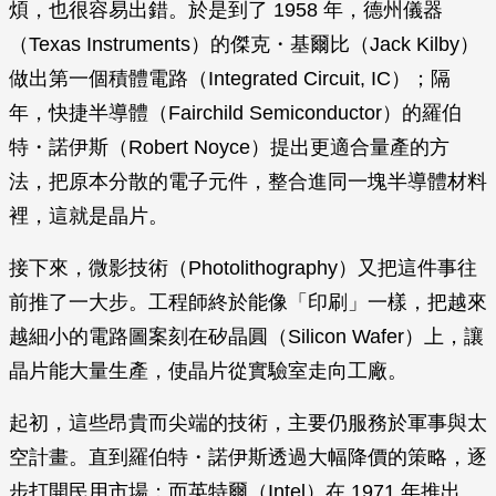
煩，也很容易出錯。於是到了 1958 年，德州儀器
（Texas Instruments）的傑克・基爾比（Jack Kilby）
做出第一個積體電路（Integrated Circuit, IC）；隔
年，快捷半導體（Fairchild Semiconductor）的羅伯
特・諾伊斯（Robert Noyce）提出更適合量產的方
法，把原本分散的電子元件，整合進同一塊半導體材料
裡，這就是晶片。
接下來，微影技術（Photolithography）又把這件事往
前推了一大步。工程師終於能像「印刷」一樣，把越來
越細小的電路圖案刻在矽晶圓（Silicon Wafer）上，讓
晶片能大量生產，使晶片從實驗室走向工廠。
起初，這些昂貴而尖端的技術，主要仍服務於軍事與太
空計畫。直到羅伯特・諾伊斯透過大幅降價的策略，逐
步打開民用市場；而英特爾（Intel）在 1971 年推出