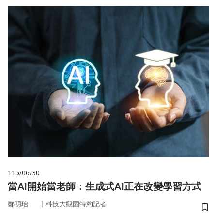
115/06/30
當AI開始當老師：生成式AI正在改變學習方式
｜
鄒明珆
科技大觀園特約記者
儲