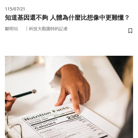
115/07/21
知道基因還不夠 人體為什麼比想像中更難懂？
｜
鄒明珆
科技大觀園特約記者
儲