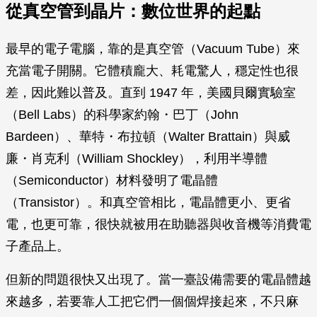
從真空管到晶片：數位世界的起點
最早的電子電腦，靠的是真空管（Vacuum Tube）來
充當電子開關。它體積龐大、耗電驚人，穩定性也很
差，因此難以普及。直到 1947 年，美國貝爾實驗室
（Bell Labs）的科學家約翰・巴丁（John
Bardeen）、華特・布拉頓（Walter Brattain）與威
廉・肖克利（William Shockley），利用半導體
（Semiconductor）材料發明了電晶體
（Transistor）。和真空管相比，電晶體更小、更省
電，也更可靠，很快就被用在助聽器與收音機等消費電
子產品上。
但新的問題很快又出現了。當一臺設備需要的電晶體越
來越多，若要靠人工把它們一個個焊接起來，不只麻