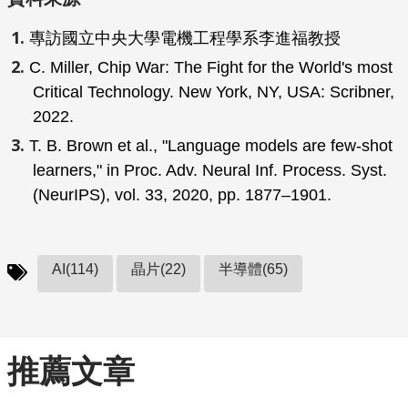
專訪國立中央大學電機工程學系李進福教授
C. Miller, Chip War: The Fight for the World's most
Critical Technology. New York, NY, USA: Scribner,
2022.
T. B. Brown et al., "Language models are few-shot
learners," in Proc. Adv. Neural Inf. Process. Syst.
(NeurIPS), vol. 33, 2020, pp. 1877–1901.
AI(114)
晶片(22)
半導體(65)
推薦文章