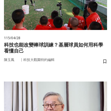
115/04/28
科技也能改變棒球訓練？基層球員如何用科學
看懂自己
｜
陳玉鳳
科技大觀園特約編輯
儲