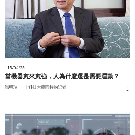
115/04/28
當機器愈來愈強，人為什麼還是需要運動？
｜
鄒明珆
科技大觀園特約記者
儲