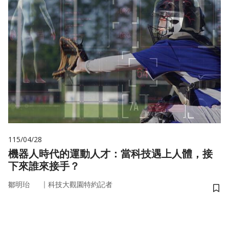
115/04/28
機器人時代的運動人才：當科技遇上人體，接
下來誰來接手？
｜
鄒明珆
科技大觀園特約記者
儲