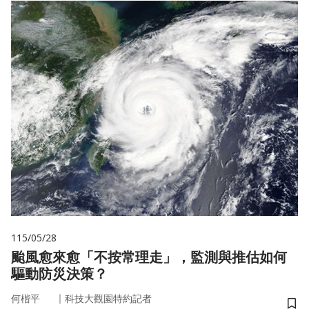
115/05/28
颱風愈來愈「不按常理走」，監測與推估如何
驅動防災決策？
｜
何楷平
科技大觀園特約記者