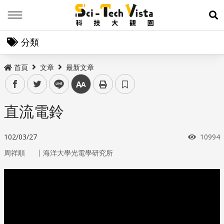
Menu
展
分類
首頁
文章
最新文章
facebook
twitter
line
中
直流電鈴
瀏覽次
102/03/27
10994
｜
周祥順
海洋大學光電學研究所