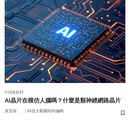
115/03/31
AI晶片在模仿人腦嗎？什麼是類神經網路晶片
｜
黃宜稜
科技大觀園特約編輯
儲