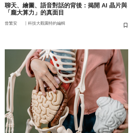
聊天、繪圖、語音對話的背後：揭開 AI 晶片與
「龐大算力」的真面目
｜
曾繁安
科技大觀園特約編輯
儲