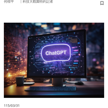
｜
何楷平
科技大觀園特約記者
儲
115/03/31