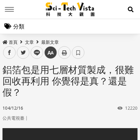
Menu
展
分類
首頁
文章
最新文章
facebook
twitter
line
中
鋁箔包是用七層材質製成，很難
回收再利用 你覺得是真？還是
假？
瀏覽次
104/12/16
12220
｜
公共電視臺