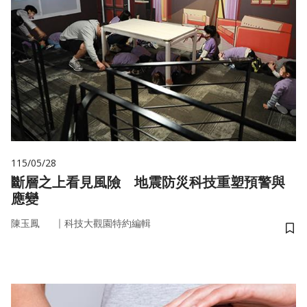
115/05/28
斷層之上看見風險 地震防災科技重塑預警與
應變
｜
陳玉鳳
科技大觀園特約編輯
儲