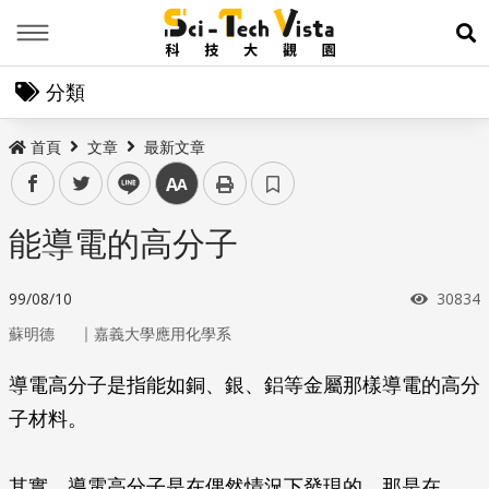
Menu
展
分類
首頁
文章
最新文章
facebook
twitter
line
中
能導電的高分子
瀏覽次
99/08/10
30834
｜
蘇明德
嘉義大學應用化學系
導電高分子是指能如銅、銀、鋁等金屬那樣導電的高分
子材料。
其實，導電高分子是在偶然情況下發現的。那是在