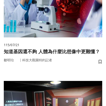
115/07/21
知道基因還不夠 人體為什麼比想像中更難懂？
｜
鄒明珆
科技大觀園特約記者
儲