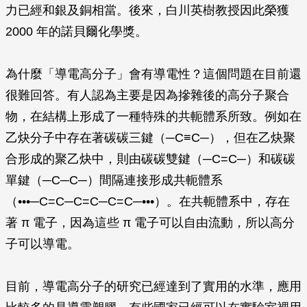
力已經和銀及銅相當。後來，白川英樹教授因此榮獲
2000 年的諾貝爾化學獎。
為什麼「導電高分子」會有導電性？這個問題在目前還
很難回答。有人認為主要是因為摻雜後的高分子聚合
物，在結構上形成了一種特殊的共軛體系所致。例如在
乙炔分子中存在著碳碳三鍵（─C≡C─），但在乙炔聚
合形成的聚乙炔中，則由碳碳雙鍵（─C=C─）和碳碳
單鍵（─C─C─）間隔連接形成共軛體系
（•••─C=C─C=C─C=C─•••）。在共軛體系中，存在
著
π
電子，因為這些
π
電子可以自由流動，所以高分
子可以導電。
目前，導電高分子的研究已經達到了實用的水準，應用