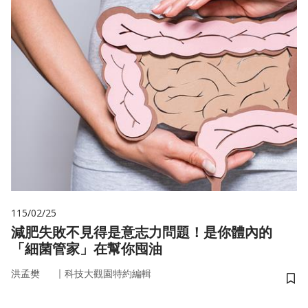
115/02/25
減肥失敗不見得是意志力問題！是你體內的
「細菌管家」在幫你囤油
｜
洪孟樊
科技大觀園特約編輯
儲