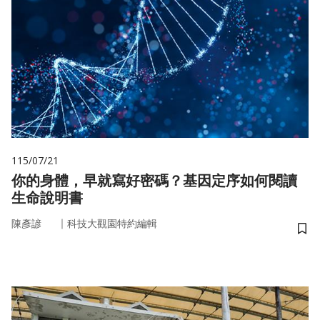
115/07/21
你的身體，早就寫好密碼？基因定序如何閱讀
生命說明書
｜
陳彥諺
科技大觀園特約編輯
儲