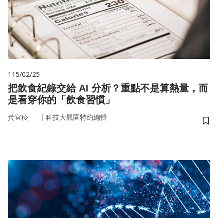
115/02/25
把飲食紀錄交給 AI 分析？重點不是算熱量，而
是看穿你的「飲食習慣」
｜
黃宜稜
科技大觀園特約編輯
儲