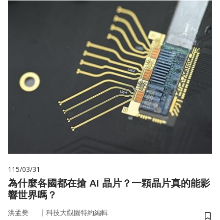
115/03/31
為什麼各國都在搶 AI 晶片？一顆晶片真的能影
響世界嗎？
｜
洪孟樊
科技大觀園特約編輯