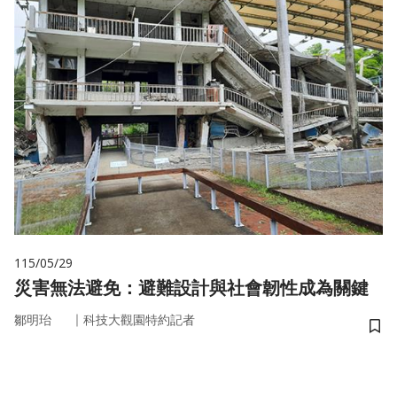
115/05/29
災害無法避免：避難設計與社會韌性成為關鍵
｜
鄒明珆
科技大觀園特約記者
儲