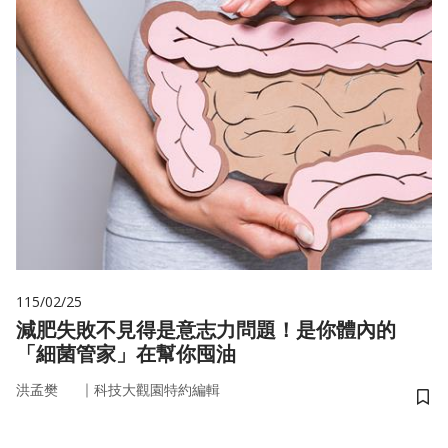
115/02/25
減肥失敗不見得是意志力問題！是你體內的
「細菌管家」在幫你囤油
｜
洪孟樊
科技大觀園特約編輯
儲