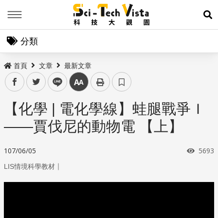
Menu
展
分類
首頁
文章
最新文章
facebook
twitter
line
中
【化學 | 電化學線】蛙腿戰爭Ｉ
——賈伐尼的動物電 【上】
瀏覽
107/06/05
5693
｜
LIS情境科學教材