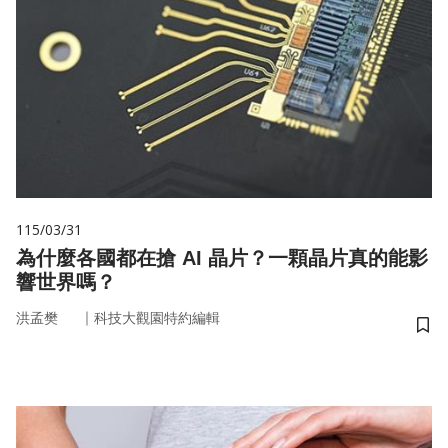
115/03/31
為什麼各國都在搶 AI 晶片？一顆晶片真的能影
響世界嗎？
｜
洪孟樊
科技大觀園特約編輯
儲