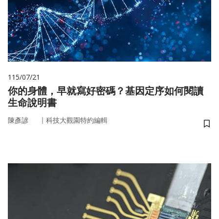
115/07/21
你的身體，早就寫好密碼？基因定序如何閱讀
生命說明書
｜
陳彥諺
科技大觀園特約編輯
儲