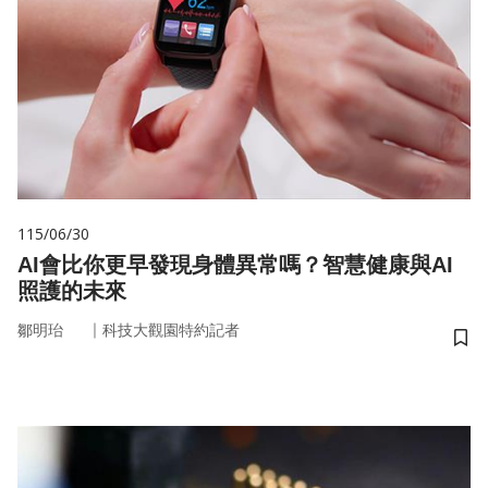
115/06/30
AI會比你更早發現身體異常嗎？智慧健康與AI
照護的未來
｜
鄒明珆
科技大觀園特約記者
儲