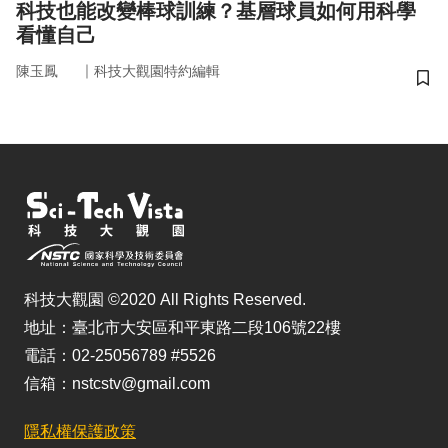
科技也能改變棒球訓練？基層球員如何用科學
看懂自己
｜
陳玉鳳
科技大觀園特約編輯
儲
科技大觀園 ©2020 All Rights Reserved.
地址：臺北市大安區和平東路二段106號22樓
電話：02-25056789 #5526
信箱：nstcstv@gmail.com
隱私權保護政策