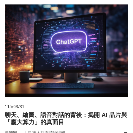
115/03/31
聊天、繪圖、語音對話的背後：揭開 AI 晶片與
「龐大算力」的真面目
｜
曾繁安
科技大觀園特約編輯