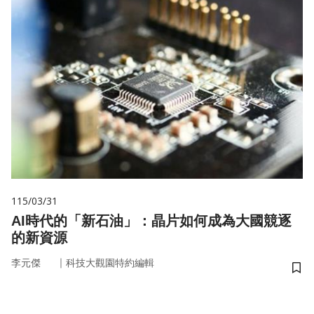
115/03/31
AI時代的「新石油」：晶片如何成為大國競逐
的新資源
｜
李元傑
科技大觀園特約編輯
儲